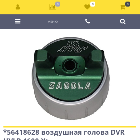
0
0
0
МЕНЮ
*56418628 воздушная голова DVR