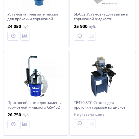
Установка пневматическая
SL-052 Установка для замены
для прокачки тормозной
тормозной жидкости
системы и системы
24 050
25 900
руб.
руб.
сцепления, объем 6 л.
Nordberg BC5
Приспособление для замены
TR470.STC Станок для
тормозной жидкости GS-452
проточки тормозных дисков
AE&T
и барабанов Comec (Италия).
26 750
Не указана цена
руб.
Для л/а.