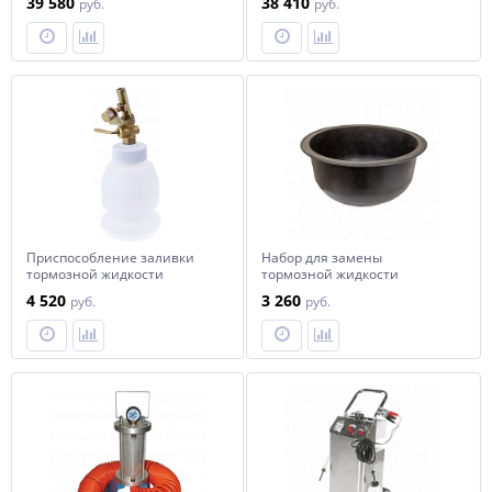
39 580
38 410
руб.
руб.
принадлежностями
Приспособление заливки
Набор для замены
тормозной жидкости
тормозной жидкости
СТАНКОИМПОРТ, KA-7192
СТАНКОИМПОРТ, KA-6545
4 520
3 260
руб.
руб.