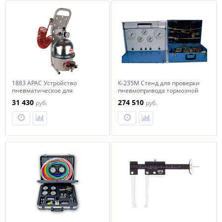
1883 APAC Устройство
К-235М Стенд для проверки
пневматическое для
пневмопривода тормозной
прокачки гидросистем
системы груз. и легк. а/м
31 430
274 510
руб.
руб.
автомобиля