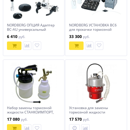
NORDBERG ОПЦИЯ Адаптер
NORDBERG УСТАНОВКА BC6
BC-AU универсальный
для прокачки тормозной
прижимной для установок
системы
6 410
33 300
руб.
руб.
BC6
Набор замены тормозной
Установка для замены
жидкости СТАНКОИМПОРТ,
тормозной жидкости
KA-7194K
СОРОКИН
17 080
17 570
руб.
руб.