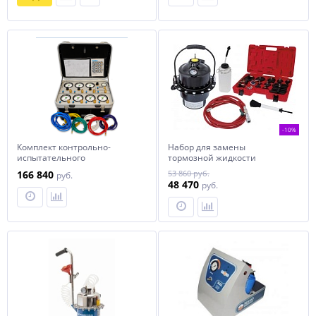
-10%
Комплект контрольно-
Набор для замены
испытательного
тормозной жидкости
оборудования WABCO
СТАНКОИМПОРТ, KA-6545
166 840
53 860 руб.
руб.
портативный
48 470
руб.