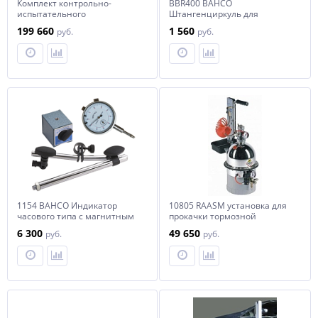
Комплект контрольно-
BBR400 BAHCO
испытательного
Штангенциркуль для
оборудования WABCO
измерения толщины
199 660
1 560
руб.
руб.
тормозных дисков и глубины
протектора
1154 BAHCO Индикатор
10805 RAASM установка для
часового типа с магнитным
прокачки тормозной
штативом
системы
6 300
49 650
руб.
руб.