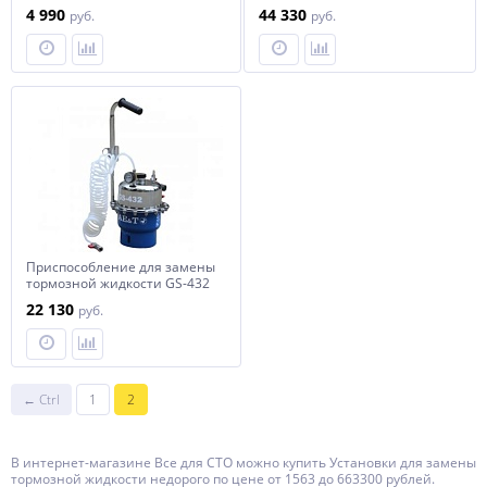
для гидросистем к установке
прокачки тормозной
4 990
44 330
руб.
руб.
1788001
жидкости и сцепления, с
набором адаптеров
Приспособление для замены
тормозной жидкости GS-432
AE&T
22 130
руб.
← Ctrl
1
2
В интернет-магазине Все для СТО можно купить Установки для замены
тормозной жидкости недорого по цене от 1563 до 663300 рублей.