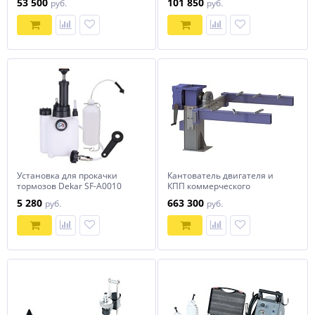
53 500
101 850
руб.
руб.
Установка для прокачки
Кантователь двигателя и
тормозов Dekar SF-A0010
КПП коммерческого
транспорта. Регулировка по
5 280
663 300
руб.
руб.
высоте. Без основания.
КД2500П (аналог WERNER
WEITNER, WW-HV-2500)