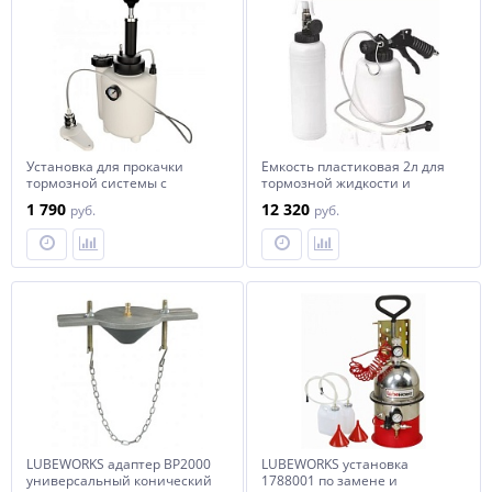
Установка для прокачки
Емкость пластиковая 2л для
тормозной системы с
тормозной жидкости и
ручным приводом СОРОКИН
ручной системы прокачки
1 790
12 320
руб.
руб.
тормозов Forsage F-9T3608A
LUBEWORKS адаптер BP2000
LUBEWORKS установка
универсальный конический
1788001 по замене и