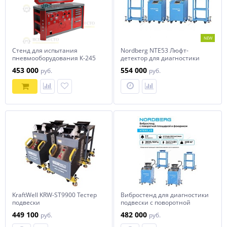
NEW
Стенд для испытания
Nordberg NTE53 Люфт-
пневмооборудования К-245
детектор для диагностики
подвески с поворотной
453 000
554 000
руб.
руб.
площадкой и дисплеем
KraftWell KRW-ST9900 Тестер
Вибростенд для диагностики
подвески
подвески с поворотной
площадкой и фонариком
449 100
482 000
руб.
руб.