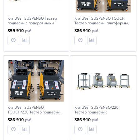
KraftWell SUSPENSO Тестер
KraftWell SUSPENSO TOUCH
подвески с поворотными
Тестер подвески, платформы,
платформами
сенсорный дисплей
359 910
386 910
руб.
руб.
KraftWell SUSPENSO
KraftWell SUSPENSO/220
TOUCH/220 Тестер подвески,
Тестер подвески с
платформы, сенсорный
поворотными платформами
386 910
386 910
руб.
руб.
дисплей