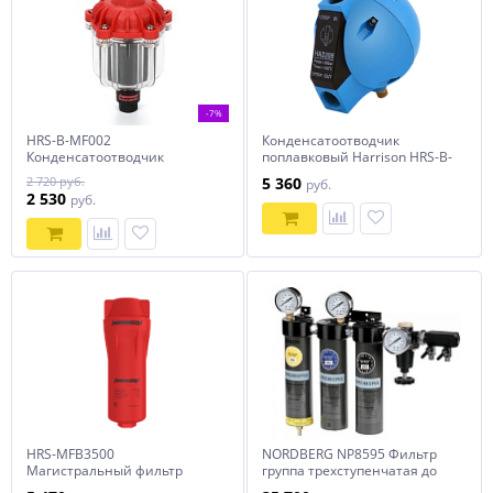
-7%
HRS-B-MF002
Конденсатоотводчик
Конденсатоотводчик
поплавковый Harrison HRS-B-
поплавковый Harrison
MF001
2 720 руб.
5 360
руб.
2 530
руб.
HRS-MFB3500
NORDBERG NP8595 Фильтр
Магистральный фильтр
группа трехступенчатая до
Harrison: 3500 л/мин; 13 бар;
0,01 мкм