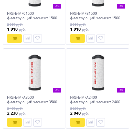
-7%
-7%
HRS-E-MFC1500
HRS-E-MFB1500
фильтрующий элемент 1500
фильтрующий элемент 1500
л/мин; 0,01 микрон (для
л/мин; 1 микрон (для
2 050 руб.
2 050 руб.
магистрального фильтра
магистрального фильтра
1 910
1 910
руб.
руб.
Harrison HRS-M
Harrison HRS-MFB1
-7%
-7%
HRS-E-MFA3500
HRS-E-MFA2400
фильтрующий элемент 3500
фильтрующий элемент 2400
л/мин; 3 микрон (для
л/мин; 3 микрон (для
2 400 руб.
2 200 руб.
магистрального фильтра
магистрального фильтра
2 230
2 040
руб.
руб.
Harrison HRS-MFA
Harrison HRS-MFA2