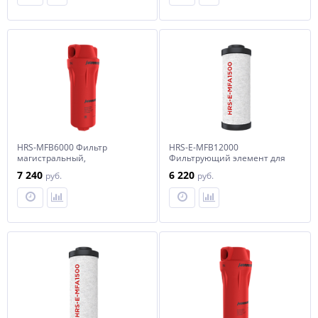
HRS-MFB6000 Фильтр
HRS-E-MFB12000
магистральный,
Фильтрующий элемент для
производительностью 6000
фильтра HRS-MFB12000
7 240
6 220
руб.
руб.
л/мин