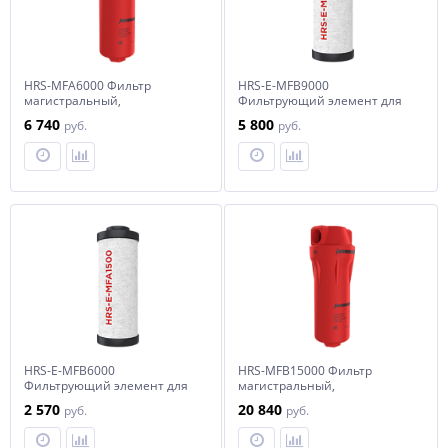
HRS-MFA6000 Фильтр
HRS-E-MFB9000
магистральный,
Фильтрующий элемент для
производительностью 6000
фильтра HRS-MFB9000
6 740
5 800
руб.
руб.
л/мин
HRS-E-MFB6000
HRS-MFB15000 Фильтр
Фильтрующий элемент для
магистральный,
фильтра HRS-MFB6000
производительностью 15000
2 570
20 840
руб.
руб.
л/мин