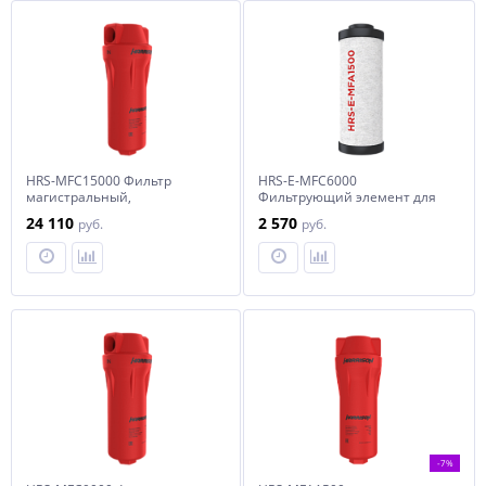
HRS-MFC15000 Фильтр
HRS-E-MFC6000
магистральный,
Фильтрующий элемент для
производительностью 15000
фильтра HRS-MFC6000
24 110
2 570
руб.
руб.
л/мин
-7%