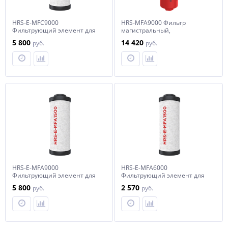
HRS-E-MFC9000
HRS-MFA9000 Фильтр
Фильтрующий элемент для
магистральный,
фильтра HRS-MFC9000
производительностью 9000
5 800
14 420
руб.
руб.
л/мин
HRS-E-MFA9000
HRS-E-MFA6000
Фильтрующий элемент для
Фильтрующий элемент для
фильтра HRS-MFA9000
фильтра HRS-MFA6000
5 800
2 570
руб.
руб.