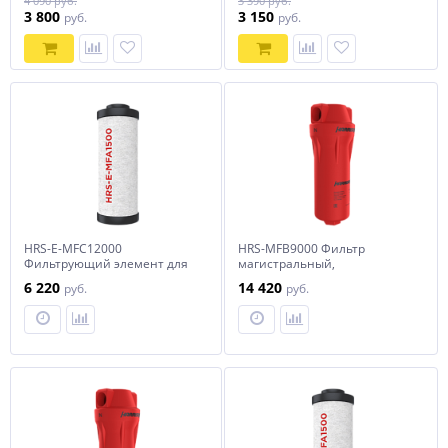
4 090 руб.
3 390 руб.
3 микрон
1 микрон
3 800
3 150
руб.
руб.
HRS-E-MFC12000
HRS-MFB9000 Фильтр
Фильтрующий элемент для
магистральный,
фильтра HRS-MFC12000
производительностью 9000
6 220
14 420
руб.
руб.
л/мин