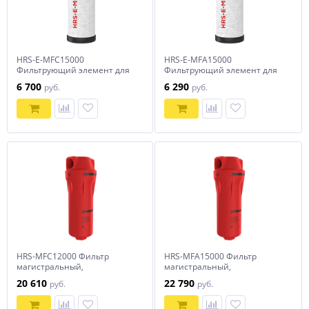
HRS-E-MFC15000
HRS-E-MFA15000
Фильтрующий элемент для
Фильтрующий элемент для
фильтра HRS-MFC15000
фильтра HRS-MFA15000
6 700
6 290
руб.
руб.
HRS-MFC12000 Фильтр
HRS-MFA15000 Фильтр
магистральный,
магистральный,
производительностью 12000
производительностью 15000
20 610
22 790
руб.
руб.
л/мин
л/мин