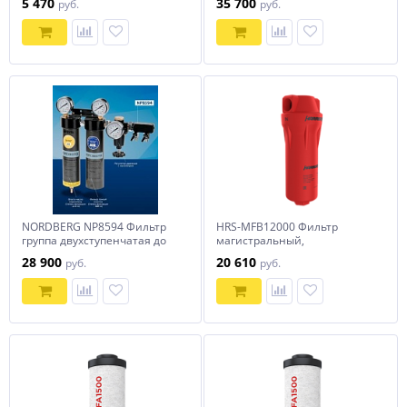
5 470
35 700
руб.
руб.
1 микрон
NORDBERG NP8594 Фильтр
HRS-MFB12000 Фильтр
группа двухступенчатая до
магистральный,
0,01 мкм
производительностью 12000
28 900
20 610
руб.
руб.
л/мин