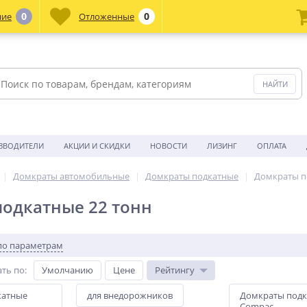
0
0
ние
Отложенные
ЗВОДИТЕЛИ
АКЦИИ И СКИДКИ
НОВОСТИ
ЛИЗИНГ
ОПЛАТА
Домкраты автомобильные
Домкраты подкатные
Домкраты п
одкатные 22 тонн
по параметрам
ть по
:
Умолчанию
Цене
Рейтингу
катные
для внедорожников
Домкраты под
Compac