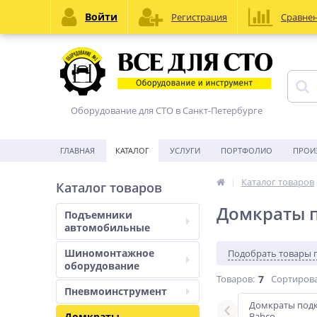
Войти
Регистрация
Сравне
Оборудование для СТО в Санкт-Петербурге
ГЛАВНАЯ
КАТАЛОГ
УСЛУГИ
ПОРТФОЛИО
ПРОИ
Каталог товаров
Каталог товаров
Домкраты п
Подъемники
автомобильные
Шиномонтажное
Подобрать товары 
оборудование
Товаров:
7
Сортирова
Пневмоинструмент
авто
Для грузовых авто
Домкраты под
Домкраты
Bahco