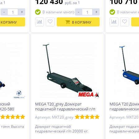
120 430
100 71
за 1
руб.
за 1
-
+
-
+
В наличии много
В наличии 
 КОРЗИНУ
В КОРЗИНУ
еский
MEGA T20_grey Домкрат
MEGA T20 Домк
K20-580
подкатной гидравлический г/п
гидравлический
20000 кг.
Артикул: MKT20_grey
Артикул: MKT20
 тонн Высота
Домкрат подкатной
Домкрат подка
гидравлический г/п 20000 кг.
гидравлический 