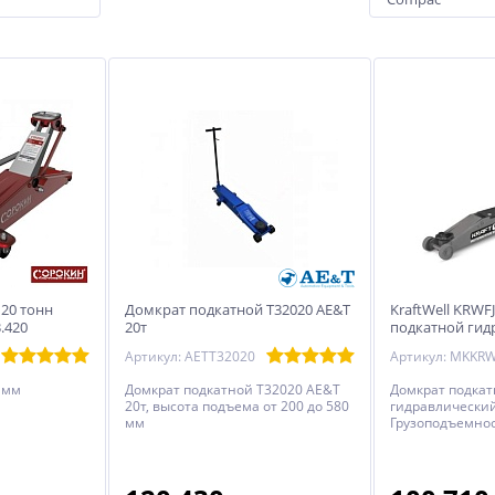
20 тонн
Домкрат подкатной Т32020 AE&T
KraftWell KRWF
.420
20т
подкатной гид
20000 кг.
Артикул: AETT32020
Артикул: MKKRW
 мм
Домкрат подкатной T32020 AE&T
Домкрат подка
20т, высота подъема от 200 до 580
гидравлический
мм
Грузоподъемност