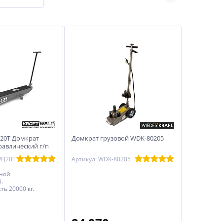
J20T Домкрат
Домкрат грузовой WDK-80205
равлический г/п
FJ20T
Артикул: WDK-80205
тной
.
ь 20000 кг.