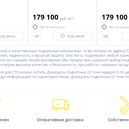
179 100
179 10
руб.
за 1
Нет в наличии
Нет в нали
ОД ЗАКАЗ
ПОД ЗАКАЗ
ные и качественные подъемные механизмы, то вы попали по адресу! 
ании, надежность и высокая защита. Они легко поднимают любой транс
оте на станциях техобслуживания. Мы предлагаем широкий выбор мод
антируем высокое качество и безопасность при работе с нашими проду
Все для СТО можно купить Домкраты подкатные 22 тонн недорого по це
адут информацию по характеристикам. Домкраты подкатные 22 тонн по 
азин
Оперативная доставка
Собствен