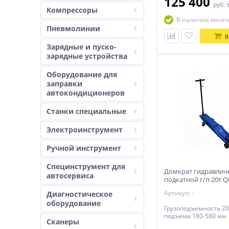
125 400
руб.
Компрессоры
В наличии много
Пневмолинии
В
Зарядные и пуско-
зарядные устройства
Оборудование для
заправки
автокондиционеров
Станки специальные
Электроинструмент
Ручной инструмент
Специнструмент для
Домкрат гидравлич
автосервиса
подкатной г/п 20т Q
(TR200001)
Артикул: -
Диагностическое
оборудование
Грузоподъемность 20
подъема 180-580 мм
Сканеры