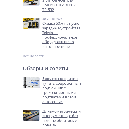
SIVIK ОБНОВИЛИ
ЯМНУЮ ТРАВЕРСУ
ТР-532
30 июля 2026
Скидка 50% на пуско-
зарядные устройства
Telwin —
профессиональное
оборудование по
выгодной цене
Все новости
Обзоры и советы
5 железных причин
купить современный
подъемник с
трехсекционными
подхватами в свой
автосервис!
Динамометрический
инструмент: где без
него не обойтись и
почему