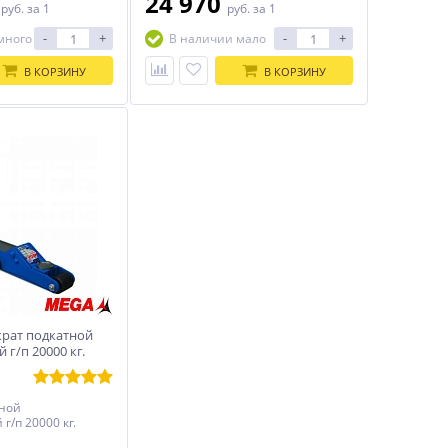
0
24 970
руб.
за 1
руб.
за 1
-
+
-
+
много
В наличии мало
В КОРЗИНУ
В КОРЗИНУ
рат подкатной
 г/п 20000 кг.
тной
г/п 20000 кг.