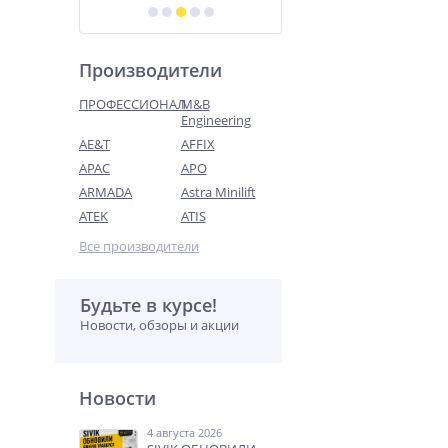
Производители
ПРОФЕССИОНАЛ
M&B
Engineering
AE&T
AFFIX
APAC
APO
ARMADA
Astra Minilift
ATEK
ATIS
Все производители
Будьте в курсе!
Новости, обзоры и акции
Новости
4 августа 2026