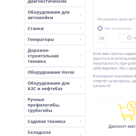
диагностические
Оборудование для
автомойки
Не указана цена
за 1
Станки
Нет в наличии
П
Генераторы
Дорожно-
Если вам нужны надеж
строительная
простота в использов
техника
безопасность при раб
себя вариант. Мы гар
Оборудование Horex
В интернет-магазине 
ответят на вопросы, д
Оборудование для
каталоге!
АЗС и нефтебаз
Ручные
профилегибы,
трубогибы
Садовая техника
Дисконт-маг
Складское