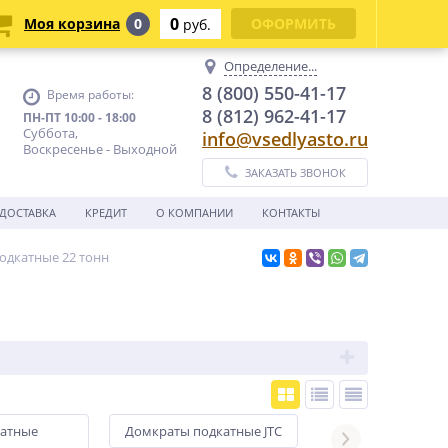
0
Моя корзина
0
ОФОРМИТЬ
руб.
Определение...
8 (800) 550-41-17
Время работы:
8 (812) 962-41-17
ПН-ПТ 10:00 - 18:00
Суббота,
info@vsedlyasto.ru
Воскресенье - Выходной
ЗАКАЗАТЬ ЗВОНОК
ДОСТАВКА
КРЕДИТ
О КОМПАНИИ
КОНТАКТЫ
одкатные 22 тонн
катные
Домкраты подкатные JTC
Домкраты подк
KraftWell