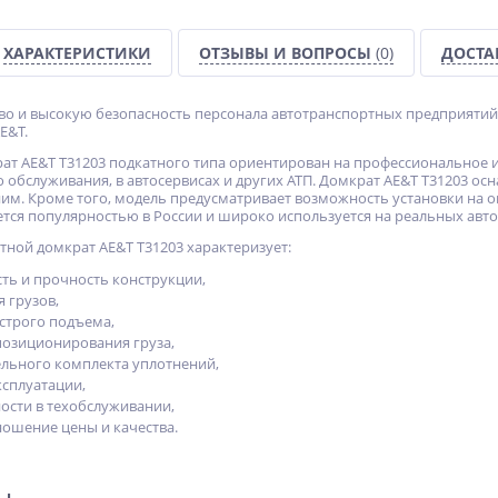
ХАРАКТЕРИСТИКИ
ОТЗЫВЫ И ВОПРОСЫ
(0)
ДОСТА
о и высокую безопасность персонала автотранспортных предприятий
E&T.
ат AE&T T31203 подкатного типа ориентирован на профессиональное и
о обслуживания, в автосервисах и других АТП. Домкрат AE&T T31203 
им. Кроме того, модель предусматривает возможность установки на
тся популярностью в России и широко используется на реальных авт
тной домкрат AE&T T31203 характеризует:
сть и прочность конструкции,
 грузов,
строго подъема,
позиционирования груза,
льного комплекта уплотнений,
ксплуатации,
ности в техобслуживании,
ошение цены и качества.
ры