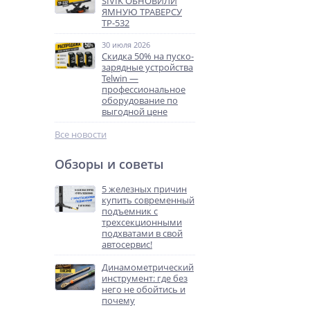
SIVIK ОБНОВИЛИ
ЯМНУЮ ТРАВЕРСУ
ТР-532
30 июля 2026
Скидка 50% на пуско-
зарядные устройства
Telwin —
профессиональное
оборудование по
выгодной цене
Все новости
Обзоры и советы
5 железных причин
купить современный
подъемник с
трехсекционными
подхватами в свой
автосервис!
Динамометрический
инструмент: где без
него не обойтись и
почему