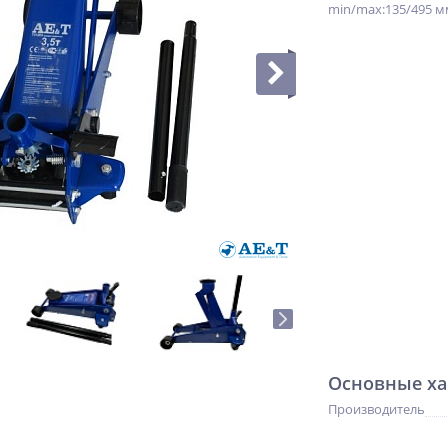
min/max:135/495 м
Основные ха
Производитель