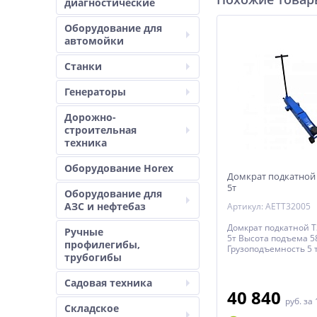
диагностические
Оборудование для
автомойки
Станки
Генераторы
Дорожно-
строительная
техника
Оборудование Horex
Домкрат подкатной 
5т
Оборудование для
АЗС и нефтебаз
Артикул: AETT32005
Домкрат подкатной 
Ручные
5т Высота подъема 5
профилегибы,
Грузоподъемность 5 
трубогибы
Садовая техника
40 840
руб.
за 
Складское