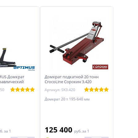
MUS Домкрат
Домкрат подкатной 20 тонн
равлический
CrocoLine Сорокин 3.420
ый 3 тонны, 73-
450
Артикул: SK3.420
Домкрат 20 т 195-640 мм
125 400
б.
за 1
руб.
за 1