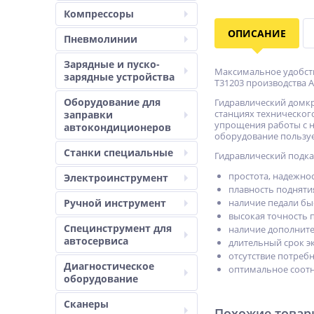
Компрессоры
ОПИСАНИЕ
Пневмолинии
Зарядные и пуско-
Максимальное удобств
зарядные устройства
T31203 производства A
Оборудование для
Гидравлический домкр
станциях техническог
заправки
упрощения работы с н
автокондиционеров
оборудование пользуе
Станки специальные
Гидравлический подка
простота, надежно
Электроинструмент
плавность поднятия
Ручной инструмент
наличие педали бы
высокая точность 
Специнструмент для
наличие дополните
автосервиса
длительный срок э
отсутствие потреб
Диагностическое
оптимальное соотн
оборудование
Сканеры
Похожие това