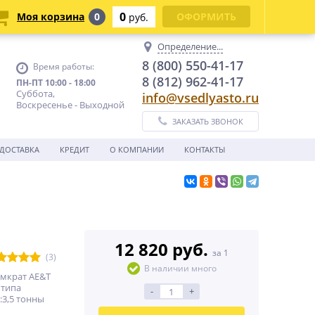
0
Моя корзина
0
ОФОРМИТЬ
руб.
Определение...
8 (800) 550-41-17
Время работы:
8 (812) 962-41-17
ПН-ПТ 10:00 - 18:00
Суббота,
info@vsedlyasto.ru
Воскресенье - Выходной
ЗАКАЗАТЬ ЗВОНОК
ДОСТАВКА
КРЕДИТ
О КОМПАНИИ
КОНТАКТЫ
12 820 руб.
за 1
(3)
В наличии много
омкрат AE&T
 типа
-
+
3,5 тонны