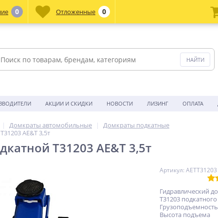
0
0
ние
Отложенные
ЗВОДИТЕЛИ
АКЦИИ И СКИДКИ
НОВОСТИ
ЛИЗИНГ
ОПЛАТА
Домкраты автомобильные
Домкраты подкатные
T31203 AE&T 3,5т
дкатной T31203 AE&T 3,5т
Артикул: AETT31203
Гидравлический д
T31203 подкатного
Грузоподъемность:
Высота подъема