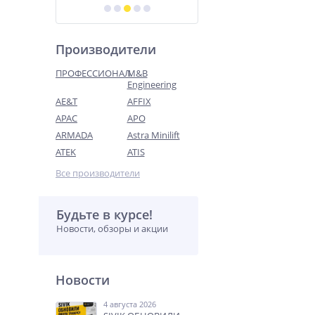
Производители
ПРОФЕССИОНАЛ
M&B
Engineering
AE&T
AFFIX
APAC
APO
ARMADA
Astra Minilift
ATEK
ATIS
Все производители
Будьте в курсе!
Новости, обзоры и акции
Новости
4 августа 2026