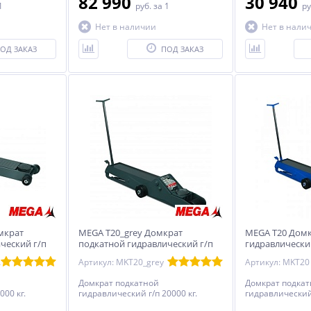
82 990
30 940
1
руб.
за 1
ру
Нет в наличии
Нет в нали
ОД ЗАКАЗ
ПОД ЗАКАЗ
мкрат
MEGA T20_grey Домкрат
MEGA T20 Домк
ческий г/п
подкатной гидравлический г/п
гидравлический
20000 кг.
rey
Артикул: MKT20_grey
Артикул: MKT20
Домкрат подкатной
Домкрат подка
000 кг.
гидравлический г/п 20000 кг.
гидравлический 