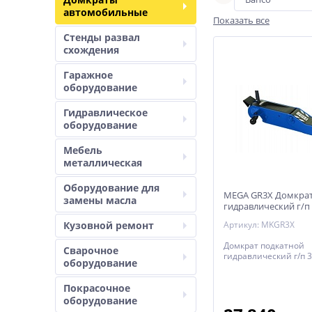
автомобильные
Показать все
Стенды развал
схождения
Гаражное
оборудование
Гидравлическое
оборудование
Мебель
металлическая
Оборудование для
MEGA GR3X Домкрат
замены масла
гидравлический г/п 
Кузовной ремонт
Артикул: MKGR3X
Домкрат подкатной
Сварочное
гидравлический г/п 3
оборудование
Покрасочное
оборудование