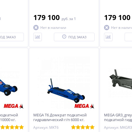
179 100
179 10
1
руб.
за 1
Нет в наличии
Нет в нали
ОД ЗАКАЗ
ПОД ЗАКАЗ
подкатной
MEGA T6 Домкрат подкатной
MEGA GR3_grey
10000 кг.
гидравлический г/п 6000 кг.
подкатной гид
3000 кг.
Артикул: MKT6
Артикул: MKGR3