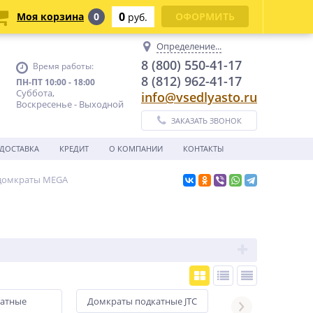
0
Моя корзина
0
ОФОРМИТЬ
руб.
Определение...
8 (800) 550-41-17
Время работы:
8 (812) 962-41-17
ПН-ПТ 10:00 - 18:00
Суббота,
info@vsedlyasto.ru
Воскресенье - Выходной
ЗАКАЗАТЬ ЗВОНОК
ДОСТАВКА
КРЕДИТ
О КОМПАНИИ
КОНТАКТЫ
домкраты MEGA
катные
Домкраты подкатные JTC
Домкраты подк
KraftWell