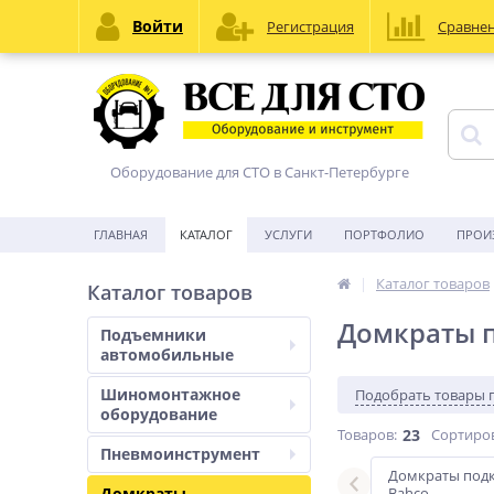
Войти
Регистрация
Сравне
Оборудование для СТО в Санкт-Петербурге
ГЛАВНАЯ
КАТАЛОГ
УСЛУГИ
ПОРТФОЛИО
ПРОИ
Каталог товаров
Каталог товаров
Домкраты 
Подъемники
автомобильные
Шиномонтажное
Подобрать товары 
оборудование
Товаров:
23
Сортиро
Пневмоинструмент
авто
Для грузовых авто
Домкраты под
Домкраты
Bahco