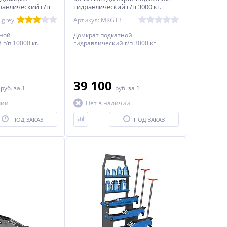
равлический г/п
гидравлический г/п 3000 кг.
_grey
Артикул: MKGT3
тной
Домкрат подкатной
г/п 10000 кг.
гидравлический г/п 3000 кг.
0
39 100
руб.
за 1
руб.
за 1
чии
Нет в наличии
ПОД ЗАКАЗ
ПОД ЗАКАЗ