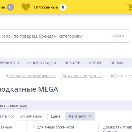
0
0
ние
Отложенные
ЗВОДИТЕЛИ
АКЦИИ И СКИДКИ
НОВОСТИ
ЛИЗИНГ
ОПЛАТА
Домкраты автомобильные
Домкраты подкатные
Подкатные 
подкатные MEGA
по параметрам
вать по
:
Умолчанию
Цене
Рейтингу
катные
для внедорожников
Домкраты под
Compac