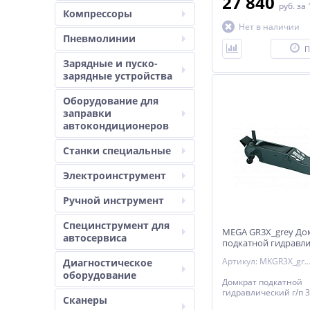
27 840
руб.
за 
Компрессоры
Нет в наличии
Пневмолинии
П
Зарядные и пуско-
зарядные устройства
Оборудование для
заправки
автокондиционеров
Станки специальные
Электроинструмент
Ручной инструмент
Специнструмент для
MEGA GR3X_grey До
автосервиса
подкатной гидравли
3000 кг.
Артикул: MKGR3X_g
Диагностическое
оборудование
Домкрат подкатной
гидравлический г/п 3
Сканеры