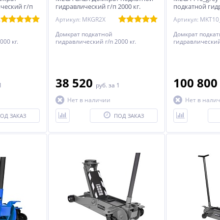
ческий г/п
гидравлический г/п 2000 кг.
подкатной гид
10000 кг.
rey
Артикул: MKGR2X
Артикул: MKT10
Домкрат подкатной
Домкрат подка
000 кг.
гидравлический г/п 2000 кг.
гидравлический 
38 520
100 80
1
руб.
за 1
-15%
%
ХИТ
Нет в наличии
Нет в нали
-7%
ОД ЗАКАЗ
ПОД ЗАКАЗ
Установка для мойки
HARRISON HRH-PA0107170
агрегатов М216Е2
Пневмогидравлический
 V)
насос (педаль), 700 бар, 1,7
1 463 000
23 660
л
руб.
руб.
25 440 руб.