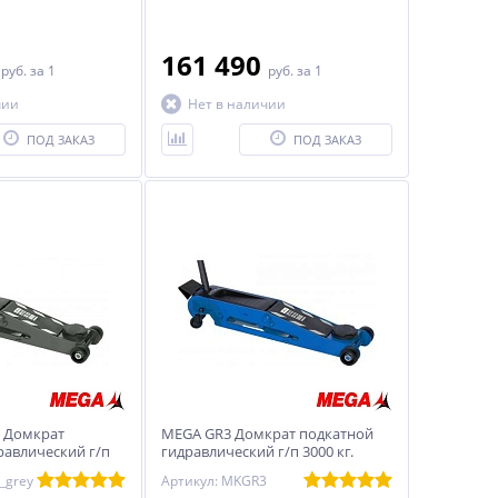
0
161 490
руб.
за 1
руб.
за 1
чии
Нет в наличии
ПОД ЗАКАЗ
ПОД ЗАКАЗ
 Домкрат
MEGA GR3 Домкрат подкатной
равлический г/п
гидравлический г/п 3000 кг.
_grey
Артикул: MKGR3