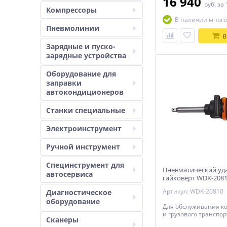
16 940
руб.
за 
Компрессоры
В наличии много
Пневмолинии
В
Зарядные и пуско-
зарядные устройства
Оборудование для
заправки
автокондиционеров
Станки специальные
Электроинструмент
Ручной инструмент
Специнструмент для
Пневматический уд
автосервиса
гайковерт WDK-208
Артикул: WDK-20810
Диагностическое
оборудование
Для обслуживания к
и грузового транспор
Сканеры