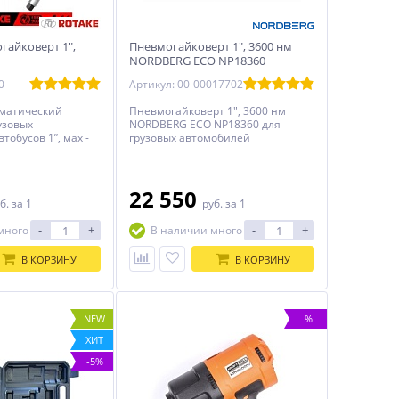
гайковерт 1",
Пневмогайковерт 1", 3600 нм
NORDBERG ECO NP18360
0
Артикул: 00-00017702
вматический
Пневмогайковерт 1", 3600 нм
узовых
NORDBERG ECO NP18360 для
тобусов 1”, мах -
грузовых автомобилей
ерт
й ударный
ный для грузовых
втобусов,
22 550
б.
за 1
руб.
за 1
 спецтехники.
-
+
-
+
много
В наличии много
В КОРЗИНУ
В КОРЗИНУ
NEW
%
ХИТ
-5%