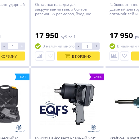
верт ударный
Оснастка: насадки для
Гайковерт пне
закручивания гаек и болтов
ударный для гр
различных размеров, Входное
автомобилей и 
давление: 6.2 бар
мах - 3200Нм. 
головка – М45.
17 950
17 950
1
руб.
за 1
ру
-
+
-
+
В наличии много
В наличии 
 КОРЗИНУ
В КОРЗИНУ
ХИТ
-20%
ческий (с
ES3401 Гайковерт ударный 3/4"
KraftWell KRW