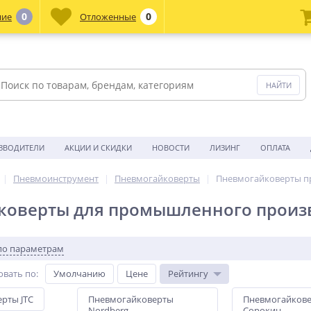
0
0
ние
Отложенные
ЗВОДИТЕЛИ
АКЦИИ И СКИДКИ
НОВОСТИ
ЛИЗИНГ
ОПЛАТА
Пневмоинструмент
Пневмогайковерты
Пневмогайковерты 
коверты для промышленного произ
по параметрам
овать по
:
Умолчанию
Цене
Рейтингу
рты JTC
Пневмогайковерты
Пневмогайков
Nordberg
Сорокин