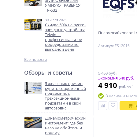
SIVIK ОБНОВИЛИ
ЯМНУЮ ТРАВЕРСУ
ТР-532
30 июля 2026
Скидка 50% на пуско-
зарядные устройства
Пневмогайковерт 1/
Telwin —
профессиональное
оборудование по
Артикул: ES12016
выгодной цене
Все новости
Обзоры и советы
5 450 руб.
Экономия 540 руб.
4 910
5 железных причин
руб.
за 1
купить современный
подъемник с
В наличии много
трехсекционными
подхватами в свой
В
автосервис!
Динамометрический
инструмент: где без
него не обойтись и
почему