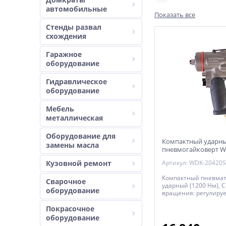
автомобильные
Показать все
Стенды развал
схождения
Гаражное
оборудование
Гидравлическое
оборудование
Мебель
металлическая
Оборудование для
Компактный ударн
замены масла
пневмогайковерт W
Кузовной ремонт
Артикул: WDK-20420S
Компактный пневма
Сварочное
ударный (1200 Нм), 
оборудование
вращения: регулируе
манометром
Покрасочное
оборудование