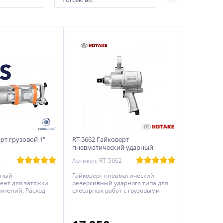
рт грузовой 1"
RT-5662 Гайковерт
пневматический ударный
слесарный
3
Артикул: RT-5662
ьный
Гайковерт пневматический
ент для затяжки
реверсивный ударного типа для
инений, Расход
слесарных работ с грузовыми
мин
автомобилями, автобусами,
троллейбусами и спецтехникой.
Рекомендуемое применение –
слесарные мастерские,