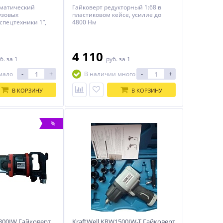
вматический
Гайковерт редукторный 1:68 в
узовых
пластиковом кейсе, усилие до
спецтехники 1”,
4800 Нм
Максимальная
4 110
б.
за 1
руб.
за 1
-
+
-
+
мало
В наличии много
В КОРЗИНУ
В КОРЗИНУ
%
2800IW Гайковерт
KraftWell KRW1500IW-T Гайковерт