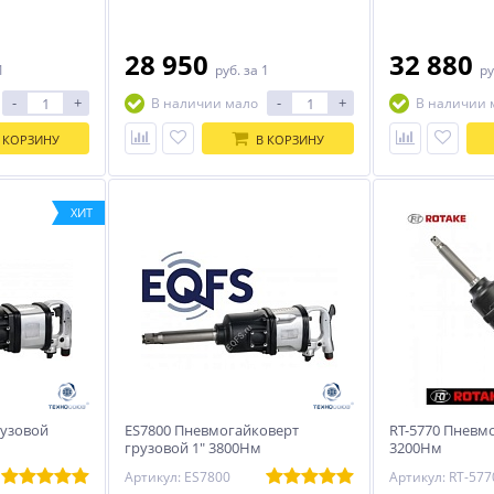
28 950
32 880
1
руб.
за 1
ру
-
+
-
+
В наличии мало
В наличии 
 КОРЗИНУ
В КОРЗИНУ
ХИТ
рузовой
ES7800 Пневмогайковерт
RT-5770 Пневмо
грузовой 1" 3800Нм
3200Нм
Артикул: ES7800
Артикул: RT-577