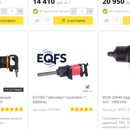
14 410
20 950
1
руб.
за 1
ру
-
+
-
+
В наличии много
В наличии 
 КОРЗИНУ
В КОРЗИНУ
арный
ES1060 Гайковерт грузовой 1"
WDK-20640 Уда
10
6000Нм
3/4″, 1950 НМ
Артикул: ES1060
Артикул: WDK-2
оммерческого
Гайковерт пне
та
ударный 3/4″, 1
композитный к