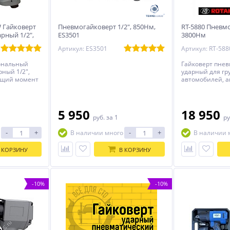
W Гайковерт
Пневмогайковерт 1/2", 850Нм,
RT-5880 Пневмо
рный 1/2",
ES3501
3800Нм
Артикул: ES3501
Артикул: RT-588
ональный
Гайковерт пне
ный 1/2",
ударный для гр
ящий момент
автомобилей, ав
вращения 8000
3800Нм. Гайков
уха 200 л/мин.
пневматически
профессиональ
автомобилей, а
5 950
18 950
руб.
за 1
ру
троллейбусов и
-
+
-
+
В наличии много
В наличии 
 КОРЗИНУ
В КОРЗИНУ
-10%
-10%