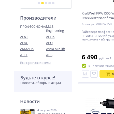
KraftWell KRW1500I
Производители
пневматический уда
1500 Нм
Артикул: MKKRW1500IW
ПРОФЕССИОНАЛ
M&B
Engineering
Гайковерт професси
пневматический удар
AE&T
AFFIX
максимальный крут
APAC
APO
1500 Нм., скорость 
об/мин., расход возд
ARMADA
Astra Minilift
ATEK
ATIS
6 490
руб.
за 1
Все производители
В наличии много
В
Будьте в курсе!
Новости, обзоры и акции
Новости
4 августа 2026