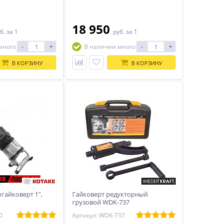
18 950
б.
за 1
руб.
за 1
-
+
-
+
много
В наличии много
В КОРЗИНУ
В КОРЗИНУ
гайковерт 1",
Гайковерт редукторный
грузовой WDK-737
0
Артикул: WDK-737