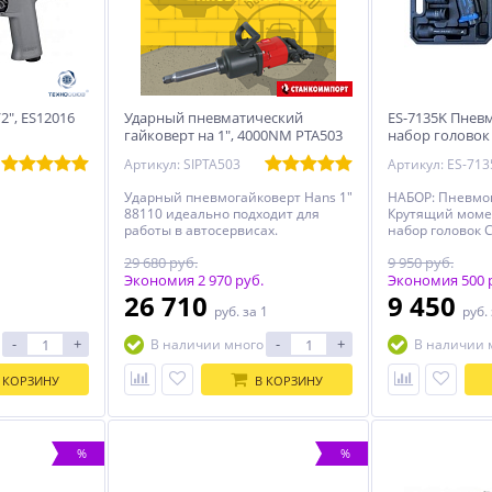
2", ES12016
Ударный пневматический
ES-7135K Пневм
гайковерт на 1", 4000NM PTA503
набор головок
Станкоимпорт
Артикул: SIPTA503
Артикул: ES-713
Ударный пневмогайковерт Hans 1"
НАБОР: Пневмог
88110 идеально подходит для
Крутящий момен
работы в автосервисах.
набор головок C
удлинитель. По
29 680 руб.
9 950 руб.
сильно прикип
Экономия 2 970 руб.
болт. Устойчив 
Экономия 500 
работает на ин
26 710
9 450
руб.
за 1
руб.
подшипниках.
-
+
-
+
В наличии много
В наличии 
 КОРЗИНУ
В КОРЗИНУ
%
%