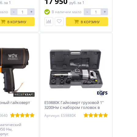
17 950
б.
за 1
руб.
за 1
автотранспортные предприятия,
производственные предприятия,
-
+
-
+
мало
В наличии мало
стройплощадки.
В КОРЗИНУ
В КОРЗИНУ
рный гайковерт
ES9880К Гайковерт грузовой 1"
3200Нм с набором головок в
кейсе
0640
Артикул: ES9880К
вматический
950 Нм,
орпус