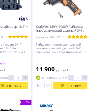
огайковерт 3/4" +
KraftWell KRW1600IW Гайковерт
пневматический ударный 3/4",
1600 Нм
5K
Артикул: MKKRW1600IW
айковерт 3/4"
Гайковерт профессиональный
т 1800 Нм. +
пневматический ударный 3/4",
R-VA - 19, 21 мм +
максимальный крутящий момент
зволяет открутить
1600 Нм., скорость вращения 6000
евшую гайку или
об/мин., расход воздуха 283 л/мин.
к перегрузкам -
руб.
дустриальных
11 900
за 1
руб.
за 1
-
+
-
+
много
В наличии много
В КОРЗИНУ
В КОРЗИНУ
-15%