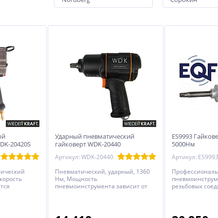
ый
Ударный пневматический
ES9993 Гайкове
DK-20420S
гайковерт WDK-20440
5000Нм
Артикул: WDK-20440
Артикул: ES999
тический
Пневматический, ударный, 1360
Профессионал
Скорость
Нм, Мощность
пневмоинструм
тся
пневмоинструмента зависит от
резьбовых соед
модели, добавьте в избранное и
воздуха: 300 л/
сравните