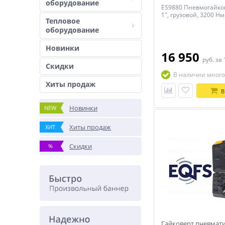
оборудование
ES9880 Пневмогайко
1", грузовой, 3200 Нм
Тепловое
оборудование
Новинки
16 950
руб.
за 
Скидки
В наличии много
Хиты продаж
В
Новинки
NEW
Хиты продаж
ХИТ
Скидки
%
Гайковерт пневмати