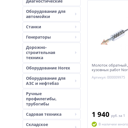
диагностические
Оборудование для
автомойки
Станки
Генераторы
Дорожно-
строительная
техника
Молоток обратный 
Оборудование Horex
кузовных работ Nor
Артикул: 000009975
Оборудование для
АЗС и нефтебаз
Ручные
профилегибы,
трубогибы
1 940
Садовая техника
руб.
за 1
Складское
В наличии много