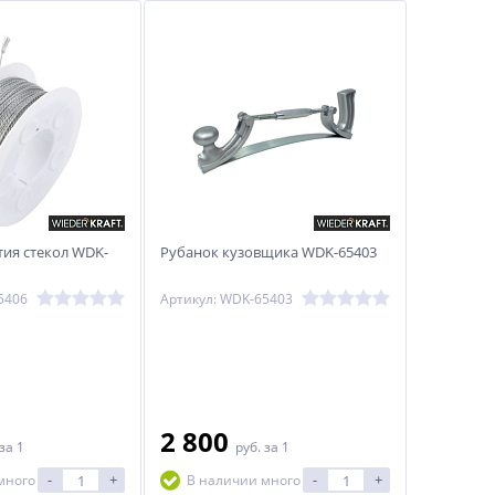
тия стекол WDK-
Рубанок кузовщика WDK-65403
5406
Артикул: WDK-65403
2 800
за 1
руб.
за 1
-
+
-
+
много
В наличии много