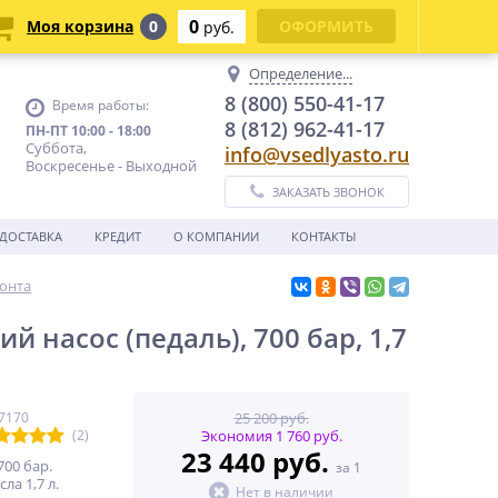
0
Моя корзина
0
ОФОРМИТЬ
руб.
Определение...
8 (800) 550-41-17
Время работы:
8 (812) 962-41-17
ПН-ПТ 10:00 - 18:00
Суббота,
info@vsedlyasto.ru
Воскресенье - Выходной
ЗАКАЗАТЬ ЗВОНОК
ДОСТАВКА
КРЕДИТ
О КОМПАНИИ
КОНТАКТЫ
онта
насос (педаль), 700 бар, 1,7
7170
25 200 руб.
(2)
Экономия 1 760 руб.
23 440 руб.
700 бар.
за 1
а 1,7 л.
Нет в наличии