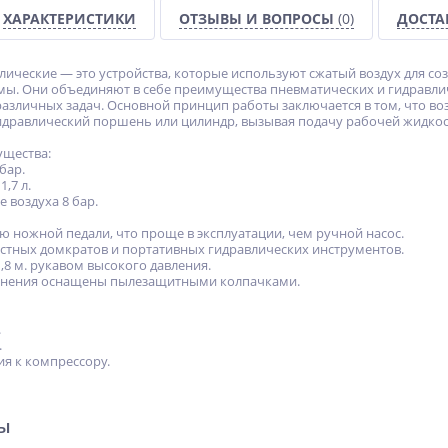
ХАРАКТЕРИСТИКИ
ОТЗЫВЫ И ВОПРОСЫ
(0)
ДОСТА
ические — это устройства, которые используют сжатый воздух для со
мы. Они объединяют в себе преимущества пневматических и гидравлич
азличных задач. Основной принцип работы заключается в том, что во
гидравлический поршень или цилиндр, вызывая подачу рабочей жидкос
ущества:
бар.
,7 л.
 воздуха 8 бар.
 ножной педали, что проще в эксплуатации, чем ручной насос.
стных домкратов и портативных гидравлических инструментов.
,8 м. рукавом высокого давления.
инения оснащены пылезащитными колпачками.
.
.
я к компрессору.
ры