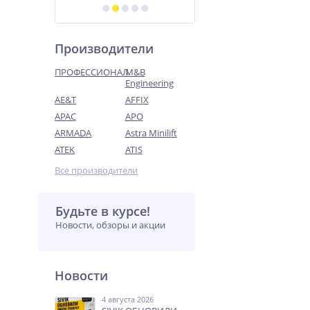
Производители
ПРОФЕССИОНАЛ
M&B
Engineering
AE&T
AFFIX
APAC
APO
ARMADA
Astra Minilift
ATEK
ATIS
Все производители
Будьте в курсе!
Новости, обзоры и акции
Новости
4 августа 2026