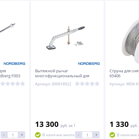
для
Вытяжной рычаг
Струна для сня
dberg F003
многофункциональный для
65406
правки. 1 точка опоры
Артикул: 000018922
Артикул: WDK-6
NORDBERG PULM
13 300
1 330
руб.
за 1
руб.
-
+
-
+
В наличии много
В наличии 