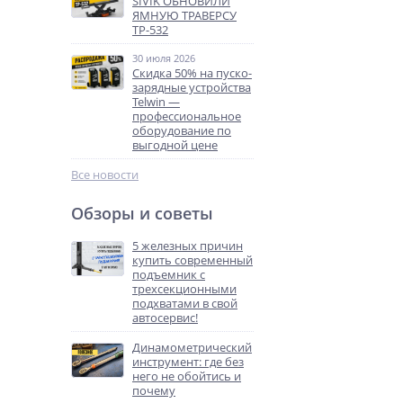
SIVIK ОБНОВИЛИ
ЯМНУЮ ТРАВЕРСУ
ТР-532
30 июля 2026
Скидка 50% на пуско-
зарядные устройства
Telwin —
профессиональное
оборудование по
выгодной цене
Все новости
Обзоры и советы
5 железных причин
купить современный
подъемник с
трехсекционными
подхватами в свой
автосервис!
Динамометрический
инструмент: где без
него не обойтись и
почему