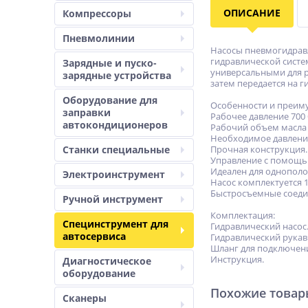
ОПИСАНИЕ
Компрессоры
Пневмолинии
Насосы пневмогидравл
гидравлической систе
Зарядные и пуско-
универсальными для р
зарядные устройства
затем передается на 
Оборудование для
Особенности и преим
заправки
Рабочее давление 700 
автокондиционеров
Рабочий объем масла 1
Необходимое давление
Станки специальные
Прочная конструкция.
Управление с помощью
Идеален для однополо
Электроинструмент
Насос комплектуется 1
Быстросъемные соед
Ручной инструмент
Комплектация:
Специнструмент для
Гидравлический насос
автосервиса
Гидравлический рукав
Шланг для подключени
Инструкция.
Диагностическое
оборудование
Похожие това
Сканеры