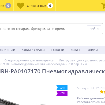
0
0
ние
Отложенные
ЗВОДИТЕЛИ
АКЦИИ И СКИДКИ
НОВОСТИ
ЛИЗИНГ
ОПЛАТА
Специнструмент для автосервиса
Инструмент для кузовного рем
7170 Пневмогидравлический насос (педаль), 700 бар, 1,7 л
RH-PA0107170 Пневмогидравлический 
ХИТ
Артикул: HRH-PA010
-7%
Рабочее давление 
Рабочий объем масл