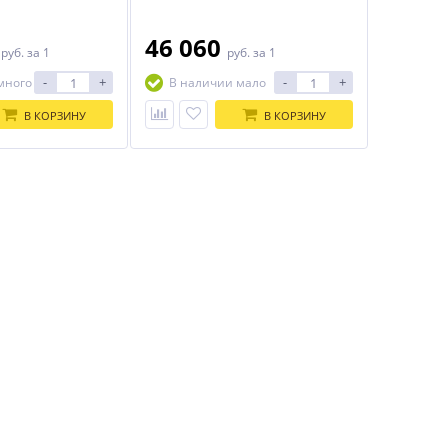
0
46 060
руб.
за 1
руб.
за 1
-
+
-
+
много
В наличии мало
В КОРЗИНУ
В КОРЗИНУ