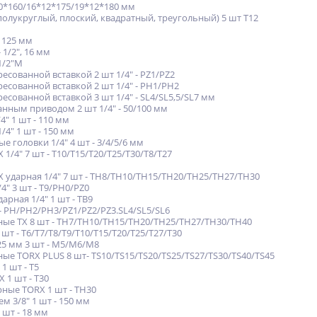
10*160/16*12*175/19*12*180 мм
олукруглый, плоский, квадратный, треугольный) 5 шт T12
, 125 мм
 1/2", 16 мм
 1/2"M
ресованной вставкой 2 шт 1/4" - PZ1/PZ2
ресованной вставкой 2 шт 1/4" - PH1/PH2
ресованной вставкой 3 шт 1/4" - SL4/SL5,5/SL7 мм
анным приводом 2 шт 1/4" - 50/100 мм
4" 1 шт - 110 мм
/4" 1 шт - 150 мм
 головки 1/4" 4 шт - 3/4/5/6 мм
1/4" 7 шт - T10/T15/T20/T25/T30/T8/T27
X ударная 1/4" 7 шт - TH8/TH10/TH15/TH20/TH25/TH27/TH30
4" 3 шт - T9/PH0/PZ0
арная 1/4" 1 шт - TB9
 - PH/PH2/PH3/PZ1/PZ2/PZ3.SL4/SL5/SL6
рные TX 8 шт - TH7/TH10/TH15/TH20/TH25/TH27/TH30/TH40
 шт - T6/T7/T8/T9/T10/T15/T20/T25/T27/T30
 25 мм 3 шт - М5/М6/М8
ные TORX PLUS 8 шт- TS10/TS15/TS20/TS25/TS27/TS30/TS40/TS45
1 шт - Т5
 1 шт - T30
рные TORX 1 шт - TH30
м 3/8" 1 шт - 150 мм
 шт - 18 мм