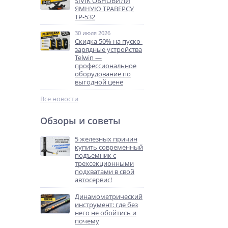
SIVIK ОБНОВИЛИ
ЯМНУЮ ТРАВЕРСУ
ТР-532
30 июля 2026
Скидка 50% на пуско-
зарядные устройства
Telwin —
профессиональное
оборудование по
выгодной цене
Все новости
Обзоры и советы
5 железных причин
купить современный
подъемник с
трехсекционными
подхватами в свой
автосервис!
Динамометрический
инструмент: где без
него не обойтись и
почему