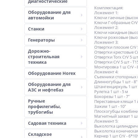
диагностические
Комплектация:
Оборудование для
Ложемент 1:
автомойки
Ключи гаечные (высокоу
Ключи Г-образные CrV 9 
Ложемент 2:
Станки
Ключи накидные (высок
Ключи рожковые (высок
Генераторы
Ложемент 3:
Отвертки плоские CrV 
Дорожно-
Отвертки крестовые C
строительная
Отвертки Torx CrV 5 ш
техника
Отвертки CrV 5 шт - T
Монтировка 1 ш CrV - 
Ложемент 4:
Оборудование Horex
Съемники стопорных к
Длинногубцы 1 шт - 8"
Оборудование для
Штангенциркуль 1 шт 
АЗС и нефтебаз
Рулетка 1 шт - 5 м
Бокорезы 1 шт - 7"
Ручные
Переставные клещи 1 ш
профилегибы,
Зажим 1 шт - 10"
Плоскогубцы комбинир
трубогибы
Магнитный захват 1 шт 
Ложемент 5:
Садовая техника
Выколотка цилиндричес
Выколотка коническая 
Складское
Кернер 1 шт CrV - 6*1