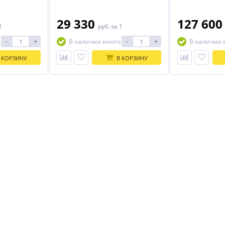
отличный выбор для обустройства
домашней или учебной
мастерской, гаража, ремонтного
29 330
127 60
1
руб.
за 1
цеха, станции техобслуживания.
Их преимущества – прочная
-
+
-
+
В наличии много
В наличии 
конструкция, эстетичный дизайн
и умеренная цена. Благодаря их
компактности вы без труда
 КОРЗИНУ
В КОРЗИНУ
разместите верстак даже на
ограниченной площади. А
разнообразие тумб, полок и
прочих приспособлений позволит
вам организовать рабочее место
максимально удобно, технически
грамотно и функционально.