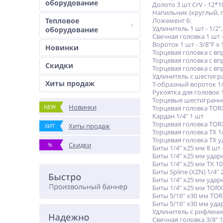
оборудование
Долото 3 шт CrV - 12*
Напильник (круглый, п
Тепловое
Ложемент 6:
Удлинитель 1 шт - 1/2"
оборудование
Свечная головка 1 шт -
Вороток 1 шт - 3/8"F x
Новинки
Торцевая головка с вп
Торцевая головка с вп
Скидки
Торцевая головка с вп
Удлинитель с шестигр
Хиты продаж
T-образный вороток 1/
Рукоятка для головок 1
Торцевые шестигранные
Новинки
NEW
Торцевая головка TORX 
Кардан 1/4" 1 шт
Торцевая головка TOR
Хиты продаж
ХИТ
Торцевая головка TX 1/
Торцевая головка TX уд
Скидки
%
Биты 1/4" х25 мм 8 шт
Биты 1/4" x25 мм уда
Биты 1/4" х25 мм TX 10
Биты Spline (XZN) 1/4"
Биты 1/4" х25 мм удар
Биты 1/4" х25 мм TORX 
Биты 5/16" х30 мм TORX
Биты 5/16" х30 мм уда
Удлинитель с рифление
Свечная головка 3/8" 1