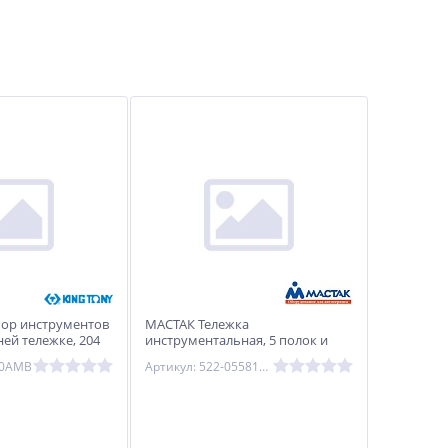
ор инструментов
МАСТАК Тележка
ней тележке, 204
инструментальная, 5 полок и
 TONY 934-100AMB
отсек, "ОПТИМА", серая МАСТАК
00AMB
Артикул: 522-05581MG
522-05581MG