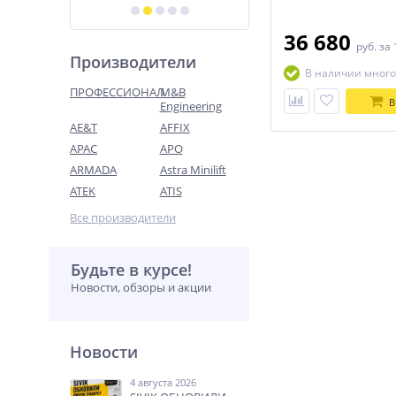
36 680
руб.
за 
Производители
В наличии много
ПРОФЕССИОНАЛ
M&B
В
Engineering
AE&T
AFFIX
APAC
APO
ARMADA
Astra Minilift
ATEK
ATIS
Все производители
Будьте в курсе!
Новости, обзоры и акции
Новости
4 августа 2026