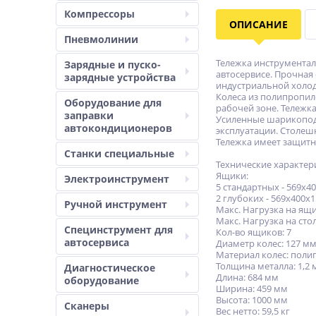
Компрессоры
ОПИСАНИЕ
Пневмолинии
Тележка инструментал
Зарядные и пуско-
автосервисе. Прочная
зарядные устройства
индустриальной холод
Колеса из полипропил
Оборудование для
рабочей зоне. Тележк
заправки
Усиленные шарикопод
автокондиционеров
эксплуатации. Cтолеш
Тележка имеет защит
Станки специальные
Технические характер
Ящики:
Электроинструмент
5 стандартных - 569х4
2 глубоких - 569х400х
Ручной инструмент
Макс. Нагрузка на ящик
Макс. Нагрузка на сто
Специнструмент для
Кол-во ящиков: 7
автосервиса
Диаметр колес: 127 м
Материал колес: пол
Толщина металла: 1,2
Диагностическое
Длина: 684 мм
оборудование
Ширина: 459 мм
Высота: 1000 мм
Сканеры
Вес нетто: 59,5 кг