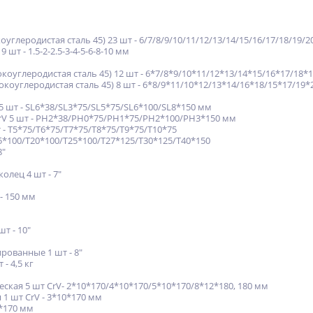
глеродистая сталь 45) 23 шт - 6/7/8/9/10/11/12/13/14/15/16/17/18/19/2
шт - 1.5-2-2.5-3-4-5-6-8-10 мм
оуглеродистая сталь 45) 12 шт - 6*7/8*9/10*11/12*13/14*15/16*17/18*
оуглеродистая сталь 45) 8 шт - 6*8/9*11/10*12/13*14/16*18/15*17/19*
5 шт - SL6*38/SL3*75/SL5*75/SL6*100/SL8*150 мм
rV 5 шт - PH2*38/PH0*75/PH1*75/PH2*100/PH3*150 мм
т - T5*75/T6*75/T7*75/T8*75/T9*75/T10*75
15*100/T20*100/T25*100/T27*125/T30*125/T40*150
8"
олец 4 шт - 7"
- 150 мм
т - 10"
ованные 1 шт - 8"
- 4,5 кг
кая 5 шт CrV- 2*10*170/4*10*170/5*10*170/8*12*180, 180 мм
1 шт CrV - 3*10*170 мм
0*170 мм