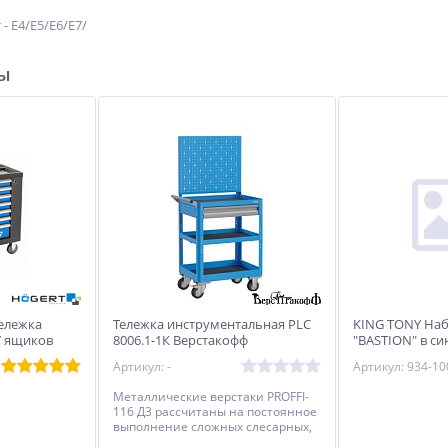
 - Е4/Е5/Е6/Е7/
ры
%
%
%
ележка
Тележка инструментальная PLC
KING TONY Наб
7 ящиков
8006.1-1К Верстакофф
"BASTION" в си
SIVER К-110 MAXI стапель
KraftWell KRW12 Подкатной
предмета KING
й
платформенный
электрический гайковерт
Артикул: -
Артикул: 934-1
1"
658 800
179 910
Металлические верстаки PROFFI-
руб.
руб.
116 Д3 рассчитаны на постоянное
выполнение сложных слесарных,
монтажных и ремонтных работ –