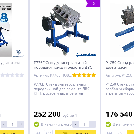
%
 двигателя
Р776Е Стенд универсальный
Р1250 Стенд р
передвижной для ремонта ДВС
двигателей
до 2000кг
Артикул: Р776Е НОВИНКА
Артикул: Р1250
Р776Е Стенд универсальный
Р1250 Стенд ст
передвижной для ремонта ДВС,
разборки сборк
КПП, мостов и др. агрегатов
агрегатов массо
массой до 2000 кг.
252 200
176 54
1
руб.
за 1
-
+
-
+
В наличии много
В наличии 