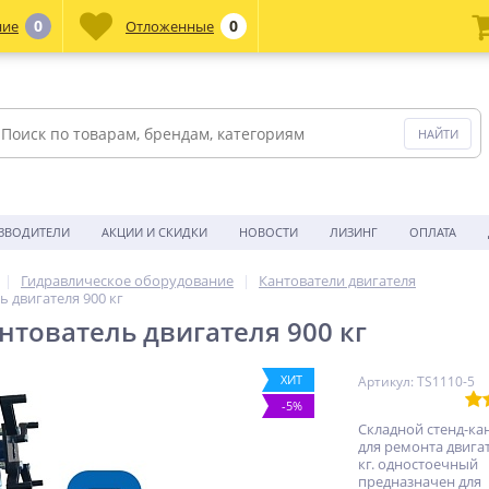
0
0
ние
Отложенные
ЗВОДИТЕЛИ
АКЦИИ И СКИДКИ
НОВОСТИ
ЛИЗИНГ
ОПЛАТА
Гидравлическое оборудование
Кантователи двигателя
ь двигателя 900 кг
антователь двигателя 900 кг
ХИТ
Артикул: TS1110-5
-5%
Складной стенд-ка
для ремонта двигат
кг. одностоечный
предназначен для