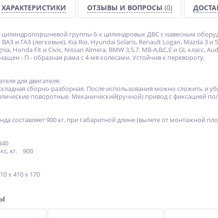
ХАРАКТЕРИСТИКИ
ОТЗЫВЫ И ВОПРОСЫ
(0)
ДОСТА
и цилиндропоршневой группы 6-х цилиндровых ДВС с навесным оборуд
: ВАЗ и ГАЗ (легковые), Kia Rio, Hyundai Solaris, Renault Logan, Mazda 3 и
ignia, Honda Fit и Civic, Nissan Almera, BMW 3,5,7, MB-A,B,C,Е и GL класс, 
нащен - П - образная рама с 4-мя колесами. Устойчив к перевороту.
теля для двигателя:
 складная сборно-разборная. После использования можно сложить и уб
таллические поворотные. Механический(ручной) привод с фиксацией пол
да составляет 900 кг, при габаритной длине (вылете от монтажной площ
840
кс, кг. 900
10 х 410 х 170
ры