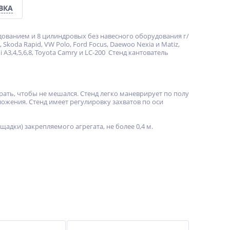
ВКА
ованием и 8 цилиндровых без навесного оборудования г/
 5, Skoda Rapid, VW Polo, Ford Focus, Daewoo Nexia и Matiz,
Audi A3,4,5,6,8, Toyota Camry и LC-200 Стенд кантователь
рать, чтобы не мешался. Стенд легко маневрирует по полу
ожения. Стенд имеет регулировку захватов по оси
адки) закрепляемого агрегата, не более 0,4 м.