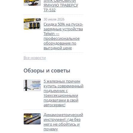
SIVIK ОБНОВИЛИ
ЯМНУЮ ТРАВЕРСУ
ТР-532
30 июля 2026
Скидка 50% на пуско-
зарядные устройства
Telwin —
профессиональное
оборудование по
выгодной цене
Все новости
Обзоры и советы
5 железных причин
купить современный
подъемник с
трехсекционными
подхватами в свой
автосервис!
Динамометрический
инструмент: где без
него не обойтись и
почему