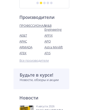
Производители
ПРОФЕССИОНАЛ
M&B
Engineering
AE&T
AFFIX
APAC
APO
ARMADA
Astra Minilift
ATEK
ATIS
Все производители
Будьте в курсе!
Новости, обзоры и акции
Новости
4 августа 2026