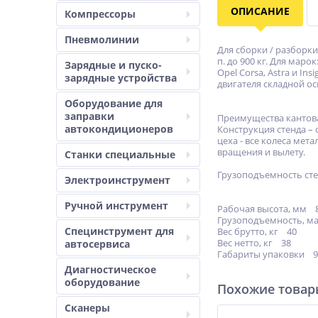
ОПИСАНИЕ
Компрессоры
Пневмолинии
Для сборки / разборк
п. до 900 кг. Для марок
Зарядные и пуско-
Opel Corsa, Astra и Ins
зарядные устройства
двигателя складной ос
Оборудование для
заправки
Преимущества кантова
автокондиционеров
Конструкция стенда –
цеха - все колеса ме
вращения и вылету.
Станки специальные
Грузоподъемность стен
Электроинструмент
Ручной инструмент
Рабочая высота, мм 
Грузоподъемность, ма
Специнструмент для
Вес брутто, кг 40
Вес нетто, кг 38
автосервиса
Габариты упаковки 9
Диагностическое
оборудование
Похожие това
Сканеры