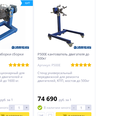
ХИТ
азборки сборки
Р500Е кантователь двигателя до
500кг
Артикул: Р500Е
ационарный для
Стенд универсальный
и двигателей и
передвижной для ремонта
й до 1600 кг.
двигателей, КПП, мостов до 500кг
0
74 690
руб.
за 1
руб.
за 1
-
+
-
+
много
В наличии много