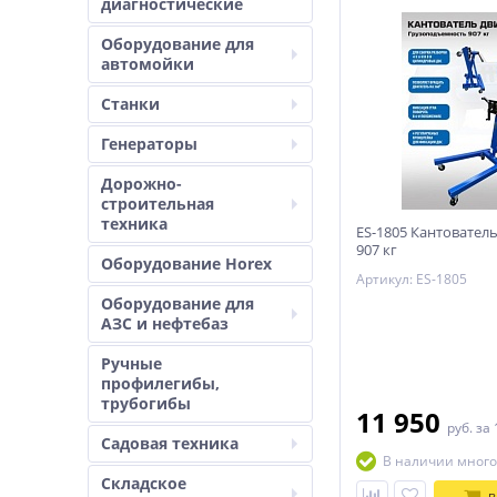
диагностические
Оборудование для
автомойки
Станки
Генераторы
Дорожно-
строительная
техника
ES-1805 Кантователь
907 кг
Оборудование Horex
Артикул: ES-1805
Оборудование для
АЗС и нефтебаз
Ручные
профилегибы,
трубогибы
11 950
руб.
за 
Садовая техника
В наличии много
Складское