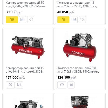
Компрессор поршневой 10
Компрессор поршневой 8
атм, 2,2кВт, 220В, 280л/мин,
атм, 2,2кВт, 220В, 420л/мин,
горизонтальный ресивер
горизонтальный ресивер
39 900
40 850
руб.
руб.
100л СОРОКИН
100л СОРОКИН
Компрессор поршневой 10
Компрессор поршневой 10
атм, 10кВт (тандем), 380В,
атм, 7,5кВт, 380В, 1400л/мин,
1900л/мин, горизонтальный
горизонтальный ресивер
171 000
126 100
руб.
руб.
ресивер 500л СОРОКИН
500л СОРОКИН