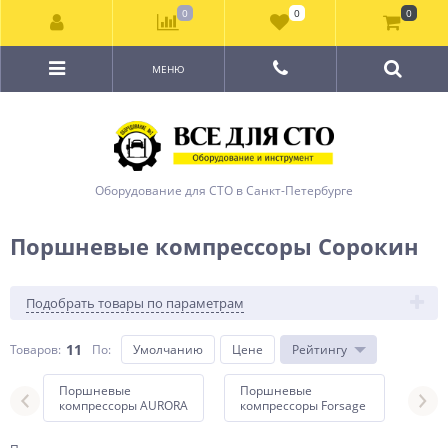
0
0
0
МЕНЮ
Оборудование для СТО в Санкт-Петербурге
Поршневые компрессоры Сорокин
Подобрать товары по параметрам
11
Товаров:
По
:
Умолчанию
Цене
Рейтингу
Поршневые
Поршневые
Пор
компрессоры AURORA
компрессоры Forsage
ком
Nord