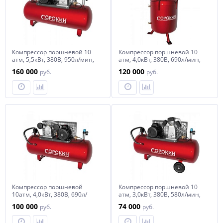
Компрессор поршневой 10
Компрессор поршневой 10
атм, 5,5кВт, 380В, 950л/мин,
атм, 4,0кВт, 380В, 690л/мин,
горизонтальный ресивер
вертикальный ресивер 270л
160 000
120 000
руб.
руб.
500л СОРОКИН
СОРОКИН
Компрессор поршневой
Компрессор поршневой 10
10атм, 4,0кВт, 380В, 690л/
атм, 3,0кВт, 380В, 580л/мин,
мин, горизонтальный
горизонтальный ресивер
100 000
74 000
руб.
руб.
ресивер 270л СОРОКИН
200л СОРОКИН