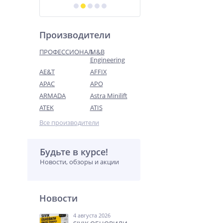
Производители
ПРОФЕССИОНАЛ
M&B
Engineering
AE&T
AFFIX
APAC
APO
ARMADA
Astra Minilift
ATEK
ATIS
Все производители
Будьте в курсе!
Новости, обзоры и акции
Новости
4 августа 2026