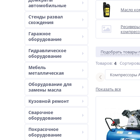
автомобильные
Масло ко
Стенды развал
схождения
Ресиверы
компресс
Гаражное
оборудование
Гидравлическое
Подобрать товары 
оборудование
Товаров:
4
Сортирова
Мебель
металлическая
1 кВт
Компрессоры 
Оборудование для
Показать все
замены масла
Кузовной ремонт
Сварочное
оборудование
Покрасочное
оборудование