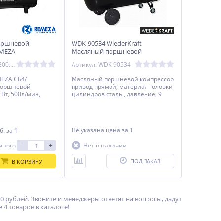
оршневой
WDK-90534 WiederKraft
EMEZA
Масляный поршневой
компрессор, 50 л
Артикул: СБ4/С-200.LB30-3.0
Артикул: WDK-90534
EZA СБ4/
Масляный поршневой компрессор
 поршневой
привод прямой, материал головки
Вт, 500л/мин,
цилиндров сталь , давление, 9
бар.
Не указана цена
за 1
б.
за 1
-
+
много
Нет в наличии
ПОД ЗАКАЗ
В КОРЗИНУ
0 рублей. Звоните и менеджеры ответят на вопросы, дадут
4 товаров в каталоге!