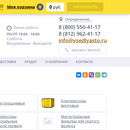
0
Моя корзина
0
ОФОРМИТЬ
руб.
Определение...
8 (800) 550-41-17
Время работы:
8 (812) 962-41-17
ПН-ПТ 10:00 - 18:00
Суббота,
info@vsedlyasto.ru
Воскресенье - Выходной
ЗАКАЗАТЬ ЗВОНОК
ДОСТАВКА
КРЕДИТ
О КОМПАНИИ
КОНТАКТЫ
Компрессоры
ки поршневые
винтовые
прессоры
Магистральные
сиальные
фильтры для сжатого
мой привод)
воздуха