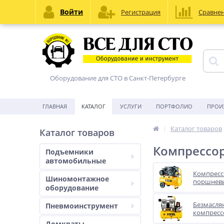
Войти
Регистрация
Сравне
Оборудование для СТО в Санкт-Петербурге
ГЛАВНАЯ
КАТАЛОГ
УСЛУГИ
ПОРТФОЛИО
ПРОИ
Каталог товаров
Каталог товаров
Компрессор
Подъемники
автомобильные
Компрес
Шиномонтажное
поршнев
оборудование
Безмасля
Пневмоинструмент
компрес
Домкраты