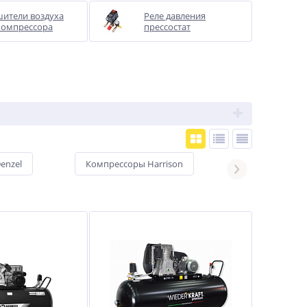
ители воздуха
Реле давления
компрессора
прессостат
enzel
Компрессоры Harrison
Компрессоры H