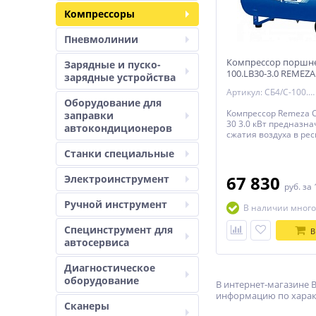
Компрессоры
Пневмолинии
Компрессор поршн
Зарядные и пуско-
100.LB30-3.0 REMEZA
зарядные устройства
(Белоруссия)
Артикул: СБ4/С-100.LB30-3.0
Оборудование для
Компрессор Remeza С
заправки
30 3.0 кВт предназна
автокондиционеров
сжатия воздуха в рес
последующей подаче
Станки специальные
высоким давлением 
пневмоинструмент.
67 830
Электроинструмент
руб.
за 
Ручной инструмент
В наличии много
Специнструмент для
В
автосервиса
Диагностическое
оборудование
В интернет-магазине В
информацию по характе
Сканеры