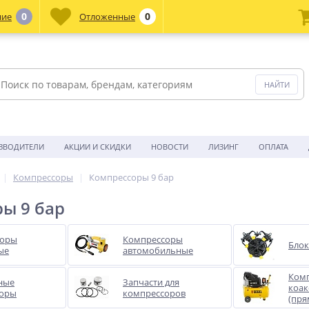
0
0
ние
Отложенные
ЗВОДИТЕЛИ
АКЦИИ И СКИДКИ
НОВОСТИ
ЛИЗИНГ
ОПЛАТА
Компрессоры
Компрессоры 9 бар
ы 9 бар
соры
Компрессоры
Бло
ые
автомобильные
Ком
ные
Запчасти для
коак
соры
компрессоров
(пря