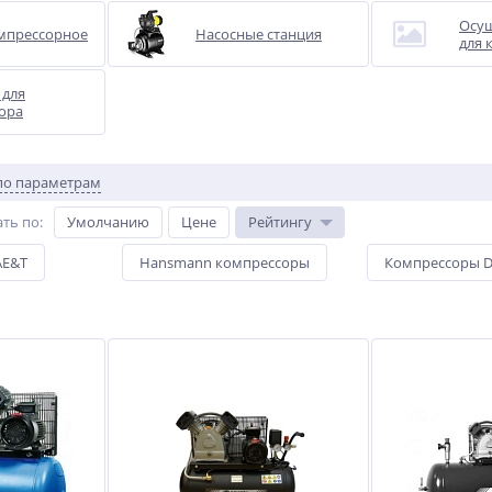
Осуш
мпрессорное
Насосные станция
для 
 для
ора
по параметрам
ть по
:
Умолчанию
Цене
Рейтингу
AE&T
Hansmann компрессоры
Компрессоры D