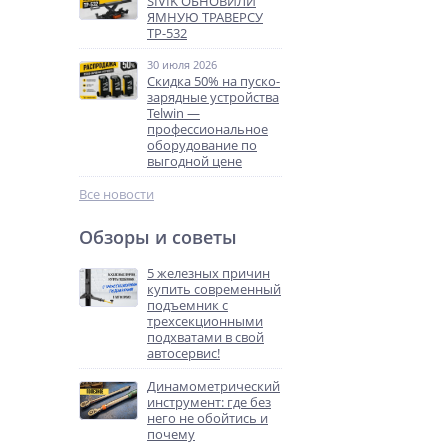
SIVIK ОБНОВИЛИ
ЯМНУЮ ТРАВЕРСУ
ТР-532
30 июля 2026
Скидка 50% на пуско-
зарядные устройства
Telwin —
профессиональное
оборудование по
выгодной цене
Все новости
Обзоры и советы
5 железных причин
купить современный
подъемник с
трехсекционными
подхватами в свой
автосервис!
Динамометрический
инструмент: где без
него не обойтись и
почему