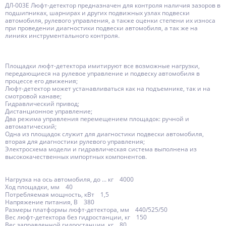
ДЛ-003Е Люфт-детектор предназначен для контроля наличия зазоров в
подшипниках, шарнирах и других подвижных узлах подвески
автомобиля, рулевого управления, а также оценки степени их износа
при проведении диагностики подвески автомобиля, а так же на
линиях инструментального контроля.
Площадки люфт-детектора имитируют все возможные нагрузки,
передающиеся на рулевое управление и подвеску автомобиля в
процессе его движения;
Люфт-детектор может устанавливаться как на подъемнике, так и на
смотровой канаве;
Гидравлический привод;
Дистанционное управление;
Два режима управления перемещением площадок: ручной и
автоматический;
Одна из площадок служит для диагностики подвески автомобиля,
вторая для диагностики рулевого управления;
Электросхема модели и гидравлическая система выполнена из
высококачественных импортных компонентов.
Нагрузка на ось автомобиля, до ... кг 4000
Ход площадки, мм 40
Потребляемая мощность, кВт 1,5
Напряжение питания, В 380
Размеры платформы люфт-детектора, мм 440/525/50
Вес люфт-детектора без гидростанции, кг 150
Вес заправленной гидростанции, кг 80