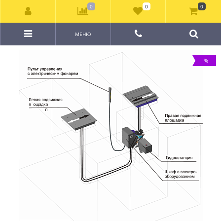
0
0
0
МЕНЮ
%