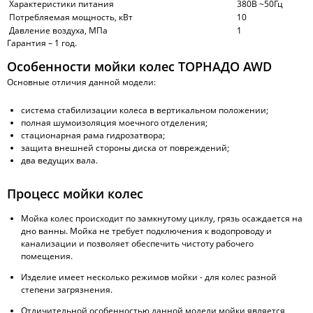
Характеристики питания
380В ~50Гц
Потребляемая мощность, кВт
10
Давление воздуха, МПа
1
Гарантия – 1 год.
Особенности мойки колес ТОРНАДО AWD
Основные отличия данной модели:
система стабилизации колеса в вертикальном положении;
полная шумоизоляция моечного отделения;
стационарная рама гидрозатвора;
защита внешней стороны диска от повреждений;
два ведущих вала.
Процесс мойки колес
Мойка колес происходит по замкнутому циклу, грязь осаждается на
дно ванны. Мойка не требует подключения к водопроводу и
канализации и позволяет обеспечить чистоту рабочего
помещения.
Изделие имеет несколько режимов мойки - для колес разной
степени загрязнения.
Отличительной особенностью данной модели мойки является