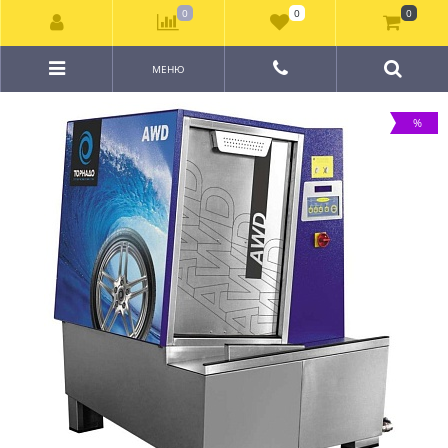
0
0
0
МЕНЮ
%