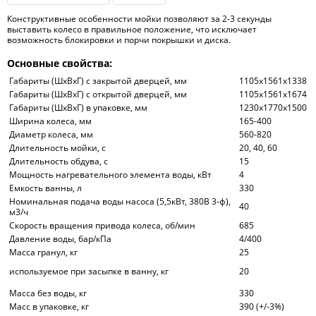
Конструктивные особенности мойки позволяют за 2-3 секунды
выставить колесо в правильное положение, что исключает
возможность блокировки и порчи покрышки и диска.
Основные свойства:
Габариты (ШхВхГ) с закрытой дверцей, мм
1105х1561х1338
Габариты (ШхВхГ) с открытой дверцей, мм
1105х1561х1674
Габариты (ШхВхГ) в упаковке, мм
1230х1770х1500
Ширина колеса, мм
165-400
Диаметр колеса, мм
560-820
Длительность мойки, с
20, 40, 60
Длительность обдува, с
15
Мощность нагревательного элемента воды, кВт
4
Емкость ванны, л
330
Номинальная подача воды насоса (5,5кВт, 380В 3-ф),
40
м3/ч
Скорость вращения привода колеса, об/мин
685
Давление воды, бар/кПа
4/400
Масса гранул, кг
25
используемое при засыпке в ванну, кг
20
Масса без воды, кг
330
Масс в упаковке, кг
390 (+/-3%)