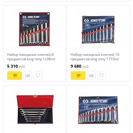
Набор накидных ключей,8
Набор накидных ключей,10
предметов king tony 1c08mr
предметов king tony 1710mr
5 310
9 680
руб.
руб.