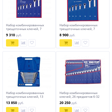
Набор комбинированных
Набор комбинированных
трещоточных ключей, 7
трещоточных ключей, 7
предметов king tony
предметов king tony
9 310
8 900
руб.
руб.
12107mrn
12107mrn01
Набор комбинированных
Набор комбинированных
трещоточных ключей, 13
ключей, 26 предметов 6-32
предметов king tony 13113mr
мм чехол из теторона, king
13 850
20 250
руб.
руб.
tony 1226mrn