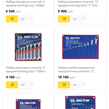
Набор накидных ключей, 6
Набор рожковых ключей, 12
предметов king tony 1406pr
предметов king tony 1112mr
6 540
8 900
руб.
руб.
Набор рожковых ключей, 8
Набор комбинированных
предметов king tony 1108mr
трещоточных ключей, 12
предметов king tony
4 100
18 100
руб.
руб.
12112mrn