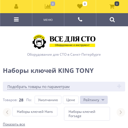
0
0
0
МЕНЮ
Оборудование для СТО в Санкт-Петербурге
Наборы ключей KING TONY
Подобрать товары по параметрам
28
Товаров:
По
:
Умолчанию
Цене
Рейтингу
Наборы ключей Hans
Наборы ключей
Наб
Forsage
Jonn
Показать все