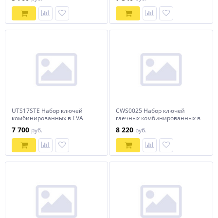
предметов
UTS17STE Набор ключей
CWS0025 Набор ключей
комбинированных в EVA
гаечных комбинированных в
ложементе 280х375 мм, 17
сумке, 6-32 мм, 25 предметов
7 700
8 220
руб.
руб.
предметов