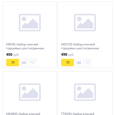
HKS9S Набор ключей
HKS10S Набор ключей
торцевых шестигранных
торцевых шестигранных
коротких, H1.5-H10, 9
коротких, H1.5-H10, 10
450
490
руб.
руб.
предметов
предметов
HKSB9S Набор ключей
TTKS9S Набор ключей