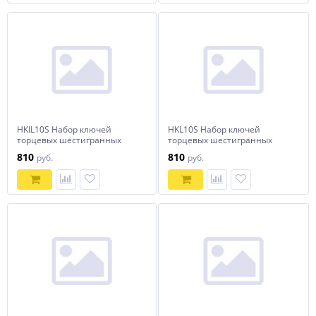
HKIL10S Набор ключей
HKL10S Набор ключей
торцевых шестигранных
торцевых шестигранных
удлиненных дюймовых,
удлиненных, H1.5-H10, 10
810
810
руб.
руб.
H1/16"-H3/8", 10 предметов
предметов