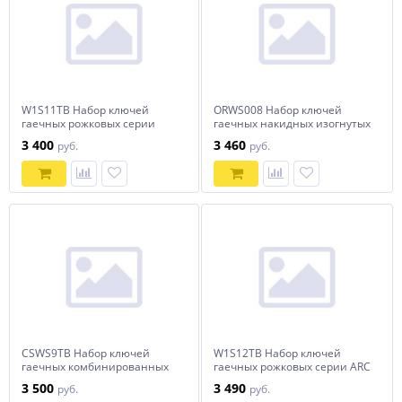
W1S11TB Набор ключей
ORWS008 Набор ключей
гаечных рожковых серии
гаечных накидных изогнутых
ARC в сумке, 8-32 мм, 11
75° в сумке, 6-27 мм, 8
3 400
3 460
руб.
руб.
предметов
предметов
CSWS9TB Набор ключей
W1S12TB Набор ключей
гаечных комбинированных
гаечных рожковых серии ARC
карданных в сумке, 6-19 мм,
в сумке, 6-32 мм, 12
3 500
3 490
руб.
руб.
9 предметов
предметов