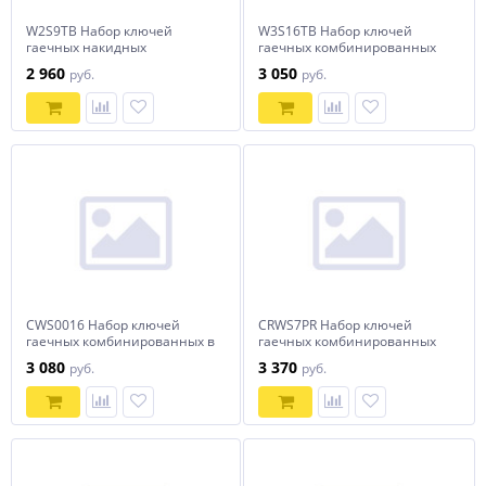
W2S9TB Набор ключей
W3S16TB Набор ключей
гаечных накидных
гаечных комбинированных
изогнутых серии ARC в
серии ARC в сумке, 6-24 мм,
2 960
3 050
руб.
руб.
сумке, 6-24 мм, 9 предметов
16 предметов
CWS0016 Набор ключей
CRWS7PR Набор ключей
гаечных комбинированных в
гаечных комбинированных
сумке, 6-24 мм, 16 предметов
трещоточных на держателе,
3 080
3 370
руб.
руб.
8-19 мм, 7 предметов