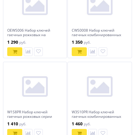
OEWS006 Набор ключей
CWS0008 Набор ключей
гаечных рожковых на
гаечных комбинированных
держателе, 6-22 мм, 6
на держателе, 8-19 мм, 8
1 290
1 350
руб.
руб.
предметов
предметов
W1S8PR Набор ключей
W3S10PR Набор ключей
гаечных рожковых серии
гаечных комбинированных
ARC на держателе, 6-22 мм, 8
серии ARC на держателе, 6-
1 410
1 460
руб.
руб.
предметов
19 мм, 10 предметов