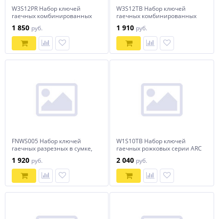
W3S12PR Набор ключей
W3S12TB Набор ключей
гаечных комбинированных
гаечных комбинированных
серии ARC на держателе, 6-
серии ARC в сумке, 6-22 мм,
1 850
1 910
руб.
руб.
22 мм, 12 предметов
12 предметов
FNWS005 Набор ключей
W1S10TB Набор ключей
гаечных разрезных в сумке,
гаечных рожковых серии ARC
8-19 мм, 5 предметов
в сумке, 6-24 мм, 10
1 920
2 040
руб.
руб.
предметов