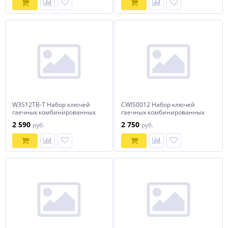
W3S12TB-T Набор ключей
CWIS0012 Набор ключей
гаечных комбинированных
гаечных комбинированных
серии ARC в сумке, 12
дюймовых в сумке 1/4"-
2 590
2 750
руб.
руб.
предметов (6-14,17,19,22 мм)
-15/16", 12 предметов
(в тубусе Thorvik)