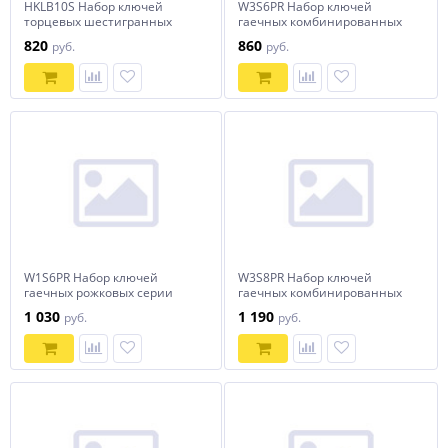
HKLB10S Набор ключей
W3S6PR Набор ключей
торцевых шестигранных
гаечных комбинированных
удлиненных с шаром, H1.5-
серии ARC на держателе, 8-
820
860
руб.
руб.
H10, 10 предметов
17 мм, 6 предметов
W1S6PR Набор ключей
W3S8PR Набор ключей
гаечных рожковых серии
гаечных комбинированных
ARC на держателе, 8-19 мм, 6
серии ARC на держателе, 6-
1 030
1 190
руб.
руб.
предметов
19 мм, 8 предметов