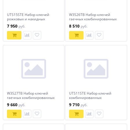
UTS15STE Набор ключей
W3S26TB Набор ключей
рожковых и накидных
гаечных комбинированных
изогнутых в EVA ложементе
серии ARC, 6-32 мм, 26
7 950
8 510
руб.
руб.
280х375 мм, 15 предметов
предметов
W3S27TB Набор ключей
UTS11STE Набор ключей
гаечных комбинированных
комбинированных
серии ARC в сумке, 6-36 мм,
трещоточных в EVA
9 660
9 710
руб.
руб.
27 предметов
ложементе 280х375 мм, 11
предметов