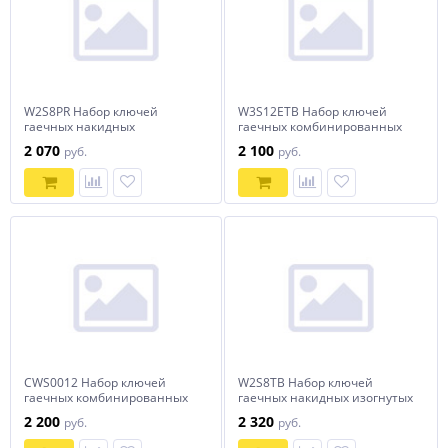
W2S8PR Набор ключей
W3S12ETB Набор ключей
гаечных накидных
гаечных комбинированных
изогнутых серии ARC на
серии ARC в сумке, 6-22 мм,
2 070
2 100
руб.
руб.
держателе, 6-22 мм, 8
12 предметов EURO
предметов
CWS0012 Набор ключей
W2S8TB Набор ключей
гаечных комбинированных
гаечных накидных изогнутых
на держателе, 6-22 мм, 12
серии ARC в сумке, 6-22 мм, 8
2 200
2 320
руб.
руб.
предметов
предметов