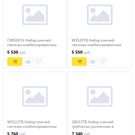
CWIS0016 Набор ключей
W3S20TB Набор ключей
гаечных комбинированных
гаечных комбинированных
дюймовых в сумке 1/4"--1-
серии ARC, 6-32 мм, 20
5 530
5 550
руб.
руб.
1/4", 16 предметов
предметов
W3S22TB Набор ключей
SBSS7TB Набор ключей
гаечных комбинированных
трубчатых усиленных в
серии ARC, 6-32 мм, 22
сумке, 6-19 мм, 7 предметов
5 760
7 340
руб.
руб.