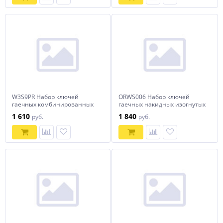
W3S9PR Набор ключей
ORWS006 Набор ключей
гаечных комбинированных
гаечных накидных изогнутых
серии ARC на держателе, 8-
75° на держателе, 6-19 мм, 6
1 610
1 840
руб.
руб.
22 мм, 9 предметов
предметов