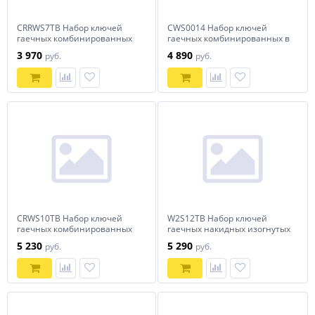
CRRWS7TB Набор ключей
CWS0014 Набор ключей
гаечных комбинированных
гаечных комбинированных в
трещоточных с реверсом в
сумке, 10-32 мм, 14
3 970
4 890
руб.
руб.
сумке, 8-19 мм, 7 предметов
предметов
CRWS10TB Набор ключей
W2S12TB Набор ключей
гаечных комбинированных
гаечных накидных изогнутых
трещоточных в сумке, 8-24
серии ARC в сумке, 6-32 мм,
5 230
5 290
руб.
руб.
мм, 10 предметов
12 предметов