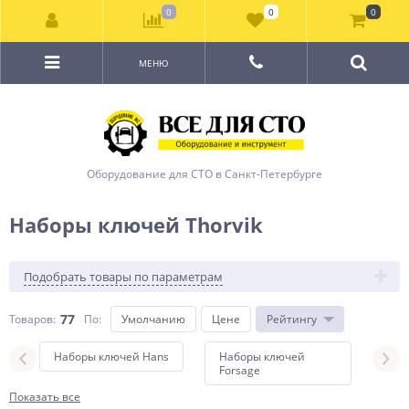
0
0
0
МЕНЮ
Оборудование для СТО в Санкт-Петербурге
Наборы ключей Thorvik
Подобрать товары по параметрам
77
Товаров:
По
:
Умолчанию
Цене
Рейтингу
Наборы ключей Hans
Наборы ключей
Наб
Forsage
Jonn
Показать все