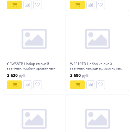
CRWS8TB Набор ключей
W2S10TB Набор ключей
гаечных комбинированных
гаечных накидных изогнутых
трещоточных в сумке, 8-19
серии ARC в сумке, 6-27 мм,
3 520
3 590
руб.
руб.
мм, 8 предметов
10 предметов