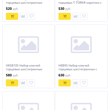
торцевых шестигранных
торцевых T-TORX® коротких с
коротких с шаром, H1.5-H10,
центрированным штифтом,
520
530
руб.
руб.
9 предметов
Т10H-T50H, 9 предметов
HKSB10S Набор ключей
HKB9S Набор ключей
торцевых шестигранных
торцевых шестигранных с
коротких с шаром, H1.5-H10,
шаром, H1.5-H10, 9
580
630
руб.
руб.
10 предметов
предметов