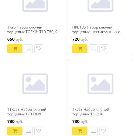
TK9S Набор ключей
HKB10S Набор ключей
торцевых TORX®, Т10-T50, 9
торцевых шестигранных с
предметов
шаром, H1.5-H10, 10
650
720
руб.
руб.
предметов
TTKL9S Набор ключей
TKL9S Набор ключей
торцевых T-TORX®
торцевых TORX®
удлиненных с
удлиненных, Т10-T50, 9
730
730
руб.
руб.
центрированным штифтом,
предметов
Т10H-T50H, 9 предметов