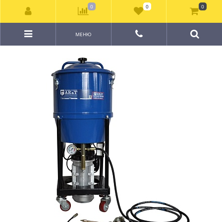
0
0
0
МЕНЮ