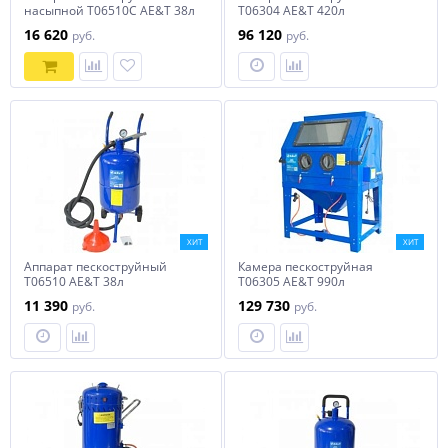
насыпной T06510C AE&T 38л
T06304 AE&T 420л
16 620
96 120
руб.
руб.
ХИТ
ХИТ
Аппарат пескоструйный
Камера пескоструйная
T06510 AE&T 38л
T06305 AE&T 990л
11 390
129 730
руб.
руб.