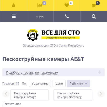
0
0
0
МЕНЮ
Оборудование для СТО в Санкт-Петербурге
Пескоструйные камеры AE&T
Подобрать товары по параметрам
11
Товаров:
По
:
Умолчанию
Цене
Рейтингу
Пескоструйные
Пескоструйные
Пес
камеры Forsage
камеры Nordberg
кам
Показать все