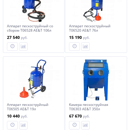
Аппарат пескоструйный со
Аппарат пескоструйный
сбором T06528 AE&T 106л
T06520 AE&T 76л
27 540
15 190
руб.
руб.
Аппарат пескоструйный
Камера пескоструйная
T06505 AE&T 19л
T06303 AE&T 350л
10 440
67 670
руб.
руб.