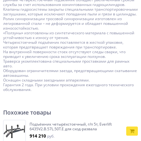
службы за счет использования хонингованных гидроцилиндров.
Клапаны гидросистемы закрыты специальными транспортировочными
заглушками, которые исключают попадание пыли и грязи в цилиндры.
Ролик синхронизации тросовой синхронизации изготовлен из
легированной стали – не деформируется и обладает повышенной
износостойкостью.
«Ползуны» изготовлены из синтетического материала с повышенной
устойчивостью к износу от трения.
Четырехстоечный подъёмник поставляется в жесткой упаковке,
которая предотвращает повреждения при транспортировке.
На внутренней поверхности стоек отсутствуют следы сварки, что
приводит к увеличению срока эксплуатации ползунов.
Траверса укомплектована специальными проставками для рамных
авто.
Оборудован ограничителями заезда, предотвращающими скатывание
автомашины.
Оснащен складными заездными аппарелями.
Гарантия 2 года. При условии прохождения ежегодного технического
обслуживания.
Похожие товары
Подъёмник четырёхстоечный, г/п 5т, Everlift
6435V2.B.57L.50T.E для сход-развала
914 210
руб.