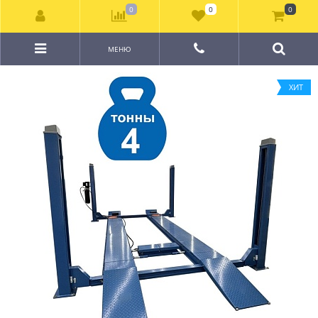
0
0
0
МЕНЮ
ХИТ