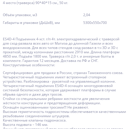
4 место (траверса) 90*40*15 см., 50 кг.
Объём упаковки, м3
2,04
Габариты в упаковке (ДхШхВ), мм
5300х550х700
ES4D-4 Подъемник 4-хст. г/п 4т. электрогидравлический с траверсой
для сход-развала всех авто от Матиза до длинной Газели и всех
внедорожников. Для всех типов стендов сход-развал в т.ч 3D и 3D с
прокаткой, между колоннами расстояние 2910 мм. Длина платформ
4850 мм. Подъём 1800 мм. Траверса г/п 2,0 т. и анкерные болты в
комплекте. Гарантия 12 месяцев. Доставка по РФ и СНГ.
Конструктивные особенности:
Сертифицирован для продажи в России, странах Таможенного союза.
Четырехстоечный подъемник имеет встроенный стопорное
устройство. Разблокировка - рукояткой на управляющей колонне.
Четырехстоечный подъёмник ES4D-4 оснащён многоуровневой
системой безопасности, которая удерживает платформы в случае
обрыва одного и даже двух тросов.
Стойки со специальными ребрами жесткости для увеличения
жёсткости конструкции и предотвращения деформации.
Оснащён оцинкованными тросами!!! Не ржавеют.
Высокая герметичность гидросистемы обеспечивается качественными
резьбовыми соединениями штуцеров.
Качественные клапаны гидронасоса.
Высота подхвата – 146 мм.
Данный четырехстоечный подъемник обладает увеличенным сроком