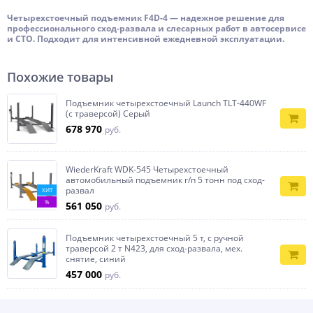
Четырехстоечный подъемник F4D-4 — надежное решение для
профессионального сход-развала и слесарных работ в автосервисе
и СТО. Подходит для интенсивной ежедневной эксплуатации.
Похожие товары
Подъемник четырехстоечный Launch TLT-440WF
(с траверсой) Серый
678 970
руб.
WiederKraft WDK-545 Четырехстоечный
автомобильный подъемник г/п 5 тонн под сход-
развал
ХИТ
%
561 050
руб.
Подъемник четырехстоечный 5 т, с ручной
траверсой 2 т N423, для сход-развала, мех.
снятие, синий
457 000
руб.