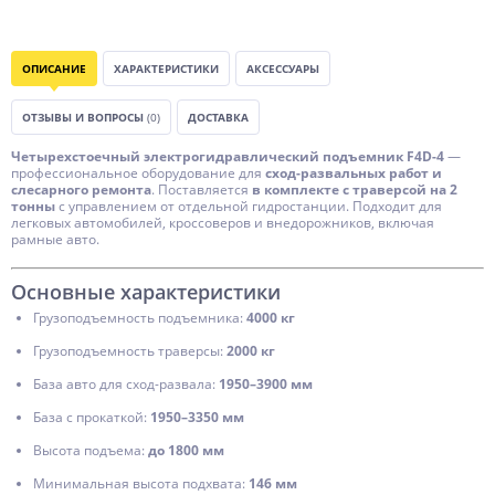
ОПИСАНИЕ
ХАРАКТЕРИСТИКИ
АКСЕССУАРЫ
ОТЗЫВЫ И ВОПРОСЫ
(0)
ДОСТАВКА
Четырехстоечный электрогидравлический подъемник F4D-4
—
профессиональное оборудование для
сход-развальных работ и
слесарного ремонта
. Поставляется
в комплекте с траверсой на 2
тонны
с управлением от отдельной гидростанции. Подходит для
легковых автомобилей, кроссоверов и внедорожников, включая
рамные авто.
Основные характеристики
Грузоподъемность подъемника:
4000 кг
Грузоподъемность траверсы:
2000 кг
База авто для сход-развала:
1950–3900 мм
База с прокаткой:
1950–3350 мм
Высота подъема:
до 1800 мм
Минимальная высота подхвата:
146 мм