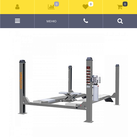
0
0
0
МЕНЮ