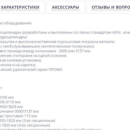
ХАРАКТЕРИСТИКИ
АКСЕССУАРЫ
ОТЗЫВЫ И ВОПР
по оборудованию
илиндры (разработаны и выполнены согласно стандартам ANSI , комп
идроцилиндры!
рытие и высококачественная порошковая покраска металла;
с необслуживаемыми синтетическими ползунками;
ки проезда между колоннами - 3000 или 3137 мм.
ение стопорами на одной колонне;
ая силовая установка;
онне и на каретке;
еских удлинителей серии ПРОФИ.
 т
2105 мм
30-3110 мм
692/3829 мм
оннами 3000/3137 мм
до проставок 115 мм
955-1820 мм (3-ех секционные)
-1820 мм (3-ех секционные)
тройство Механическое управление на одной колонне