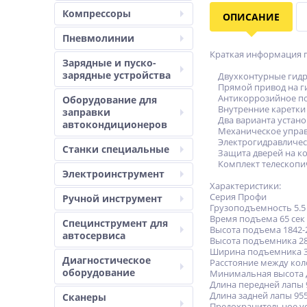
Компрессоры
ОПИСАНИЕ
Пневмолинии
Краткая информация 
Зарядные и пуско-
зарядные устройства
Двухконтурные гидроц
Прямой привод на г
Антикоррозийное пок
Оборудование для
Внутренние каретки 
заправки
Два варианта установ
автокондиционеров
Механическое управл
Электрогидравлическ
Станки специальные
Защита дверей на кол
Комплект телескопич
Электроинструмент
Характеристики:
Серия Профи
Ручной инструмент
Грузоподъемность 5.5
Время подъема 65 сек
Специнструмент для
Высота подъема 1842-
автосервиса
Высота подъемника 28
Ширина подъемника 3
Диагностическое
Расстояние между кол
оборудование
Минимальная высота 
Длина передней лапы 
Длина задней лапы 955
Сканеры
Предохранительное ус