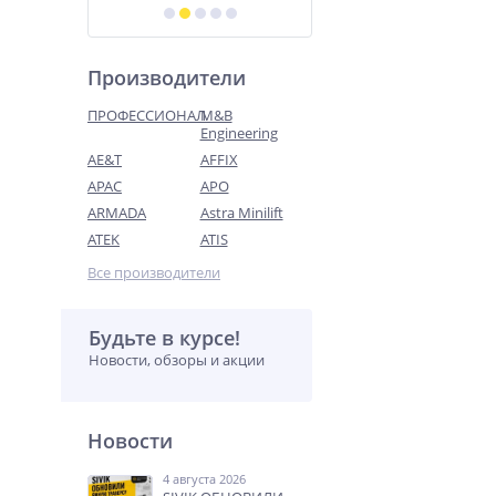
Производители
ПРОФЕССИОНАЛ
M&B
Engineering
AE&T
AFFIX
APAC
APO
ARMADA
Astra Minilift
ATEK
ATIS
Все производители
Будьте в курсе!
Новости, обзоры и акции
Новости
4 августа 2026