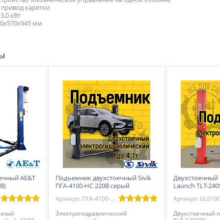
привод каретки
3,0 кВт
20х570х945 мм
ры
ечный AE&T
Подъемник двухстоечный Sivik
Двухстоечный
0В)
ПГА-4100-НС 220В серый
Launch TLT-240
Артикул: ПГА-4100-НС серый 220
Артикул: GL019
ечный
Электрогидравлический
Двухстоечный 