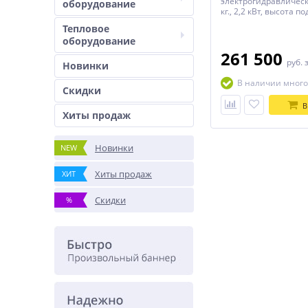
электрогидравлическ
оборудование
кг., 2,2 кВт, высота 
Тепловое
оборудование
261 500
руб.
Новинки
В наличии много
Скидки
В
Хиты продаж
Новинки
NEW
Хиты продаж
ХИТ
Скидки
%