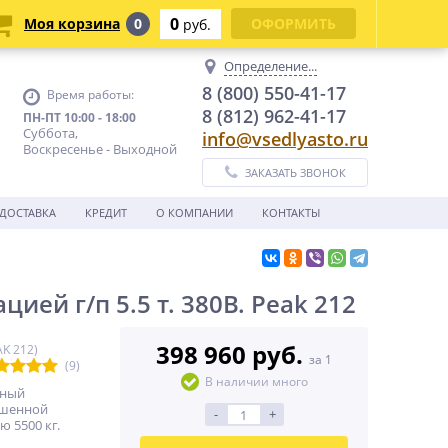
0
Моя корзина
0
ОФОРМИТЬ
руб.
Определение...
8 (800) 550-41-17
Время работы:
8 (812) 962-41-17
ПН-ПТ 10:00 - 18:00
Суббота,
info@vsedlyasto.ru
Воскресенье - Выходной
ЗАКАЗАТЬ ЗВОНОК
ДОСТАВКА
КРЕДИТ
О КОМПАНИИ
КОНТАКТЫ
ей г/п 5.5 т. 380В. Peak 212
398 960 руб.
AK 212)
за 1
(9)
В наличии много
чный
ышенной
-
+
 5500 кг.