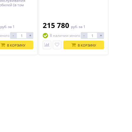
 обслуживания
обилей (в том
SUV) и
.
0
215 780
руб.
за 1
руб.
за 1
-
+
-
+
много
В наличии много
В КОРЗИНУ
В КОРЗИНУ