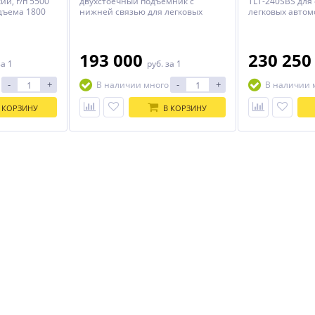
ий, г/п 5500
двухстоечный подъемник с
TLT-240SBS для
подъема 1800
нижней связью для легковых
легковых автом
автомобилей и внедорожников
числе крупных 
общей массой до 4,1 т.
микроавтобусов
Классическая симметричная
конструкция с двухсоставными
193 000
230 25
за 1
руб.
за 1
подхватами низкого профиля
позволяет обслуживать машины с
-
+
-
+
В наличии много
В наличии 
низким клиренсом. Подходит для
СТО с невысокими потолками
 КОРЗИНУ
В КОРЗИНУ