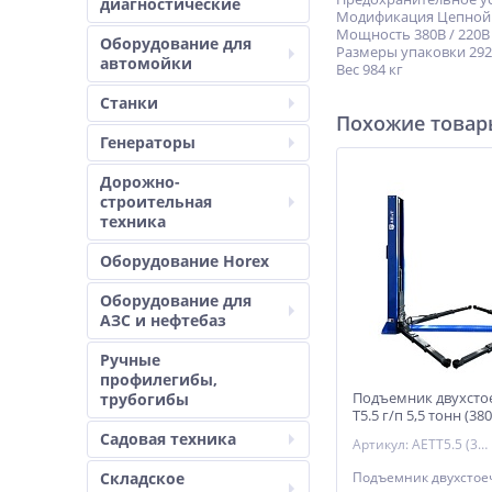
диагностические
Модификация Цепной 
Мощность 380В / 220В 
Оборудование для
Размеры упаковки 29
автомойки
Вес 984 кг
Станки
Похожие това
Генераторы
Дорожно-
строительная
техника
Оборудование Horex
Оборудование для
АЗС и нефтебаз
Ручные
профилегибы,
Подъемник двухсто
трубогибы
Т5.5 г/п 5,5 тонн (38
Садовая техника
Артикул: AETT5.5 (380)
Складское
Подъемник двухсто