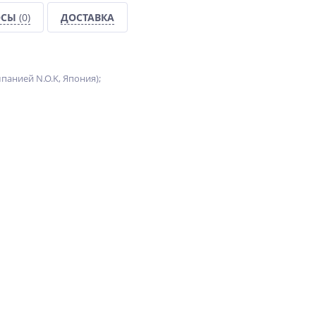
ОСЫ
(0)
ДОСТАВКА
анией N.O.K, Япония);