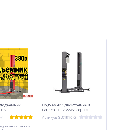
 подъемник
Подъемник двухстоечный
SBS
Launch TLT-235SBA серый
07
Артикул: GL01910-G
подъемник Launch