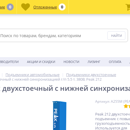
0
0
ние
Отложенные
ЗВОДИТЕЛИ
АКЦИИ И СКИДКИ
НОВОСТИ
ЛИЗИНГ
ОПЛАТА
Подъемники автомобильные
Подъемники двухстоечные
ный с нижней синхронизацией г/п 5.5 т. 380В. Peak 212
двухстоечный с нижней синхронизаци
Артикул: A255М (PE
Peak 212 двухстое
подъемник c пов
грузоподъемностью
Используется для