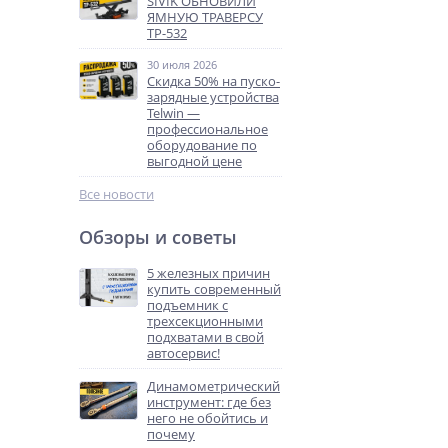
SIVIK ОБНОВИЛИ
ЯМНУЮ ТРАВЕРСУ
ТР-532
30 июля 2026
Скидка 50% на пуско-
зарядные устройства
Telwin —
профессиональное
оборудование по
выгодной цене
Все новости
Обзоры и советы
5 железных причин
купить современный
подъемник с
трехсекционными
подхватами в свой
автосервис!
Динамометрический
инструмент: где без
него не обойтись и
почему