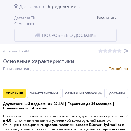
Доставка в
Определение...
Рассчитать
Доставка ТК
Самовывоз
ПОДРОБНЕЕ О ДОСТАВКЕ
(0)
Артикул: ES-4M
Основные характеристики
Производитель
ТехноСоюз
ОПИСАНИЕ
ХАРАКТЕРИСТИКИ
ОТЗЫВЫ И ВОПРОСЫ
(0)
ДОСТАВКА
Двухстоечный подъемник ES-4M | Гарантия до 36 месяцев |
Прямые лапы | 4 тонны
Профессиональный электромеханический двухстоечный подъемник
г/
п 4,0 т
с прямыми лапами и усиленной конструкцией кареток.
Оснащён
немецким гидравлическим насосом Bücher Hydraulics
и
тросами двойной свивки с металлическим сердечником
прочностью