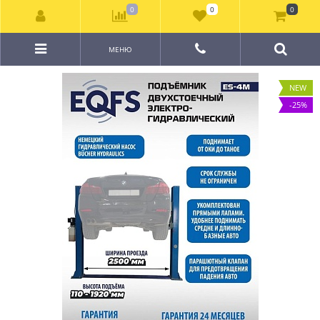
0
0
0
МЕНЮ
NEW
-25%