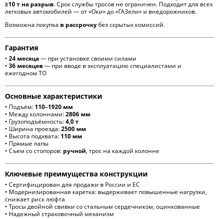
≥10 т на разрыв
. Срок службы тросов не ограничен. Подходит для всех
легковых автомобилей — от «Оки» до «ГАЗели» и внедорожников.
Возможна покупка
в рассрочку
без скрытых комиссий.
Гарантия
•
24 месяца
— при установке своими силами
•
36 месяцев
— при вводе в эксплуатацию специалистами и
ежегодном ТО
Основные характеристики
• Подъём:
110–1920 мм
• Между колоннами:
2806 мм
• Грузоподъёмность:
4,0 т
• Ширина проезда:
2500 мм
• Высота подхвата:
110 мм
• Прямые лапы
• Съем со стопоров:
ручной
, трос на каждой колонне
Ключевые преимущества конструкции
• Сертифицирован для продажи в России и ЕС
• Модернизированная каретка: выдерживает повышенные нагрузки,
снижает риск люфта
• Тросы двойной свивки со стальным сердечником, оцинкованные
• Надежный страховочный механизм