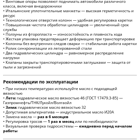
• Винтовые опоры позволяют поднимать автомобили различного
класса, включая внедорожники
• Итальянские уплотнительные манжеты — высокая герметичность и
ресурс
• Технологические отверстия колонн — удобная регулировка каретки
• Повышенная чистота обработки цилиндров — увеличенный срок
службы
• Ползуны из фторопласта — износостойкость и плавность хода
• Жесткая упаковка предотвращает деформацию при транспортировке
• Колонны без внутренних следов сварки — стабильная работа каретки
• Ролик синхронизации из легированной стали
• Два гидравлических цилиндра — равномерное распределение
нагрузки
• Клапаны закрыты транспортировочными заглушками — защита от
пыли и загрязнений
Рекомендации по эксплуатации
• При низких температурах используйте масло с подходящей
вязкостью
•
Лето:
гидравлическое масло вязкостью 46 (ГОСТ 17479.3-85) —
Газпромнефть/ТНК/Лукойл/Волгаойл
•
Зима:
гидравлическое масло вязкостью 32
• Допустимая альтернатива — индустриальное масло И20А
• Замена масла —
раз в 6 месяцев
• Регулировка тросов —
1 раз в месяц
или по необходимости
• Визуальная проверка гидросистемы —
ежедневно перед началом
работы