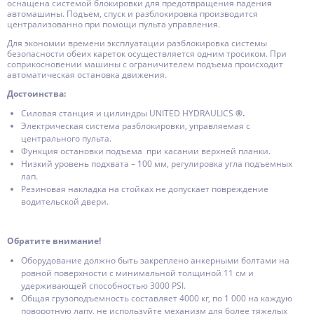
оснащена системой блокировки для предотвращения падения
автомашины. Подъем, спуск и разблокировка производится
централизованно при помощи пульта управления.
Для экономии времени эксплуатации разблокировка системы
безопасности обеих кареток осуществляется одним тросиком. При
соприкосновении машины с ограничителем подъема происходит
автоматическая остановка движения.
Достоинства:
Силовая станция и цилиндры UNITED HYDRAULICS
®.
Электрическая система разблокировки, управляемая с
центрального пульта.
Функция остановки подъема при касании верхней планки.
Низкий уровень подхвата – 100 мм, регулировка угла подъемных
лап.
Резиновая накладка на стойках не допускает повреждение
водительской двери.
Обратите внимание!
Оборудование должно быть закреплено анкерными болтами на
ровной поверхности с минимальной толщиной 11 см и
удерживающей способностью 3000 PSI.
Общая грузоподъемность составляет 4000 кг, по 1 000 на каждую
поворотную лапу, не используйте механизм для более тяжелых