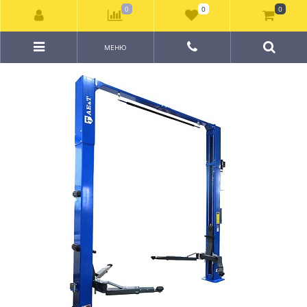
0
0
0
МЕНЮ