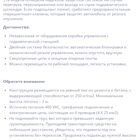
перегруза, перенапряжения или выхода из строя гидравлического
цилиндра. Если гидрошланг лопнет, сработают предохранительные
«парашютные» клапаны, которые защитят автомобиль от резкого
опускания.
Достоинства:
Независимая от оборудования коробка управления с
гидравлической станцией.
Двойная система безопасности: автоматическая блокировка и
механический режим управления, можно опустить вручную.
Сверхпрочные цепи и мощные опорные плиты.
Можно перемещать по рабочей площадке, легкость установки.
Обратите внимание:
Конструкция размещается на ровный пол из цемента и бетона, с
выдерживающей способностью от 250 кг/см2. Минимальная
высота потолка – 3 м.
Источник питания 400 VAC, трехфазное подключение и
электрическая цепь, состоящая из 4 проводов (4 Х 25 мм2).
Не поднимайте груз, вес которого превышает заданную
грузоподъемность. Приподняв транспортное средство на
небольшое расстояние, убедитесь, что подхваты под оси
установлены без перекосов. Продолжать подъем до нужной высоты