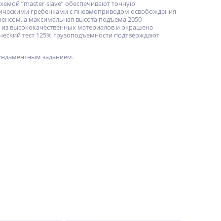
схемой “master-slave” обеспечивают точную
ническими гребенками с пневмоприводом освобождения
ренсом, а максимальная высота подъема 2050
а из высококачественных материалов и окрашена
ический тест 125% грузоподъемности подтверждают
фундаментным заданием.