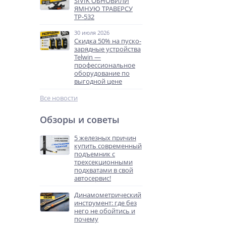
SIVIK ОБНОВИЛИ
ЯМНУЮ ТРАВЕРСУ
ТР-532
30 июля 2026
Скидка 50% на пуско-
зарядные устройства
Telwin —
профессиональное
оборудование по
выгодной цене
Все новости
Обзоры и советы
5 железных причин
купить современный
подъемник с
трехсекционными
подхватами в свой
автосервис!
Динамометрический
инструмент: где без
него не обойтись и
почему