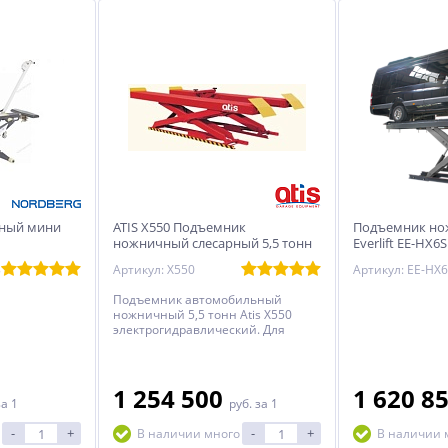
ный мини
ATIS X550 Подъемник
Подъемник нож
ножничный слесарный 5,5 тонн
Everlift EE-HX6S
8
Артикул: X550
Подъемник автомобильный
ножничный 5,5 тонн Atis X550
электрогидравлический. Для
предотвращения произвольного
опускания автомобиля подъемник
оснащен надежной системой
пневматической блокировки.
1 254 500
1 620 8
за 1
руб.
за 1
Подъемник комплектуется
траверсой.
-
+
-
+
В наличии много
В наличии 