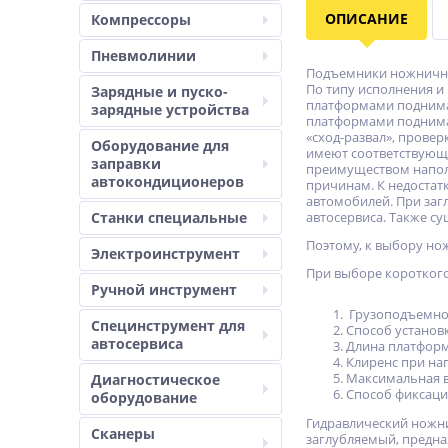
ОПИСАНИЕ
Компрессоры
Пневмолинии
Подъемники ножничног
По типу исполнения и
Зарядные и пуско-
платформами поднима
зарядные устройства
платформами поднима
«сход-развал», провер
Оборудование для
имеют соответствующе
заправки
преимуществом наполь
автокондиционеров
причинам. К недостат
автомобилей. При заг
Станки специальные
автосервиса. Также с
Поэтому, к выбору но
Электроинструмент
При выборе короткого
Ручной инструмент
Грузоподъемно
Специнструмент для
Способ установ
автосервиса
Длина платфор
Клиренс при на
Максимальная 
Диагностическое
Способ фиксаци
оборудование
Гидравлический ножн
Сканеры
заглубляемый, предна