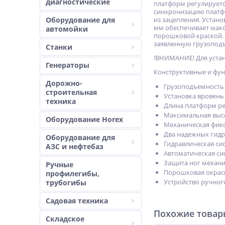
диагностические
платформ регулируется
синхронизацию платф
Оборудование для
из зацепления. Устан
мм обеспечивает макс
автомойки
порошковой краской. 
заявленную грузоподъ
Станки
!ВНИМАНИЕ! Для устан
Генераторы
Конструктивные и фу
Дорожно-
Грузоподъемность 
строительная
Установка вровень
техника
Длина платформ ре
Максимальная выс
Оборудование Horex
Механическая фикс
Два надежных гидр
Оборудование для
Гидравлическая си
АЗС и нефтебаз
Автоматическая си
Защита ног механи
Ручные
Порошковая окрас
профилегибы,
Устройство ручног
трубогибы
Садовая техника
Похожие това
Складское