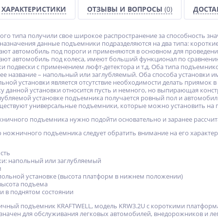
ХАРАКТЕРИСТИКИ
ОТЗЫВЫ И ВОПРОСЫ
(0)
ДОСТА
о типа получили свое широкое распространение за способность знач
 назначения данные подъемники подразделяются на два типа: коротк
ют автомобиль под пороги и применяются в основном для проведени
ют автомобиль под колеса, имеют больший функционал по сравнению
ки подвески с применением люфт-детектора и т.д. Оба типа подъемнико
е название – напольный или заглубляемый. Оба способа установки име
ной установки является отсутствие необходимости делать приямок в 
ку данной установки относится пусть и немного, но выпирающая конс
лубляемой установке подъемника получается ровный пол и автомобил
уществуют универсальные подъемники, которые можно установить на п
жничного подъемника нужно подойти основательно и заранее рассчита
 ножничного подъемника следует обратить внимание на его характер
сть
ки: напольный или заглубляемый
м
польной установке (высота платформ в нижнем положении)
высота подъема
и в поднятом состоянии
ичный подъемник KRAFTWELL, модель KRW3.2U с короткими платформа
значен для обслуживания легковых автомобилей, внедорожников и ле