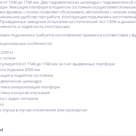
 от 1540 до 1740 мм. Два гидравлических цилиндра с гидравлической 
орм. Фиксация платформ в поднятом состоянии осуществляется меха
овка вровень с полом позволяет обслуживать автомобили с низким кли
имальное удобство при работе. Конструкция подъемника изготовлен
Проведенные заводские испытания на статический тест 150% и динам
емность и надежность конструкции.
овки подъемника требуется изготовление приямка в соответствии с 
нкциональные особенности:
3200 кг
 с полом
гулируется от 1540 до 1740 мм за счет выдвижных платформ
ота подъема 2050 мм
ация в поднятом состоянии
авлических цилиндра
стема синхронизации платформ
стема контроля опускания
ка с аудио сигналом
ка
о спуска в случае отключения электроэнергии
ры