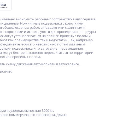
ВКА
ительно экономить рабочее пространство в автосервисе.
ие и длинные. Ножничные подъемники с короткими
я общеслесарных работ, а подъемники с длинными
 с короткими и используются для проведения процедуры
в могут устанавливаться на пол или вровень с полом и
ют как преимущества, так и недостатки. Так, например,
фундаменте, если это невозможно по тем или иным
трукция подъемника, что затрудняет перемещение
и могут беспрепятственно передвигаться по территории
ол или вровень с полом.
ть схему движения автомобилей в автосервисе.
истики:
ми грузоподъемностью 3200 кг,
гкого коммерческого транспорта. Длина