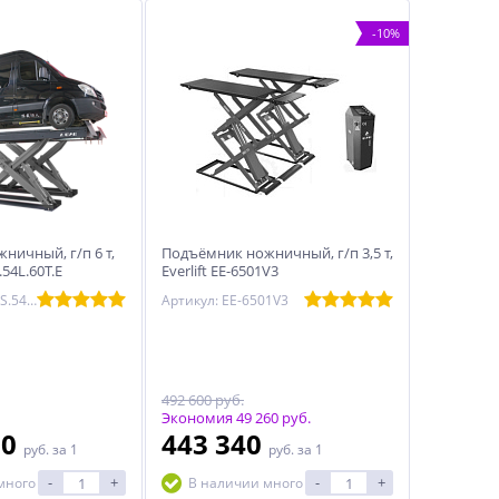
-10%
ничный, г/п 6 т,
Подъёмник ножничный, г/п 3,5 т,
.54L.60T.E
Everlift EE-6501V3
Артикул: EE-HX6S.54L.60T.E RAL7016
Артикул: EE-6501V3
492 600 руб.
Экономия 49 260 руб.
50
443 340
руб.
за 1
руб.
за 1
-
+
-
+
много
В наличии много