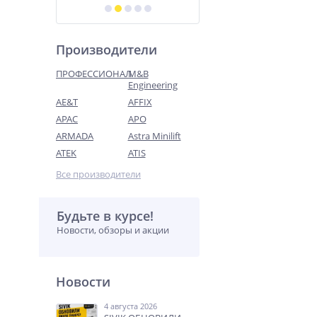
Производители
ПРОФЕССИОНАЛ
M&B
Engineering
AE&T
AFFIX
APAC
APO
ARMADA
Astra Minilift
ATEK
ATIS
Все производители
Будьте в курсе!
Новости, обзоры и акции
Новости
4 августа 2026