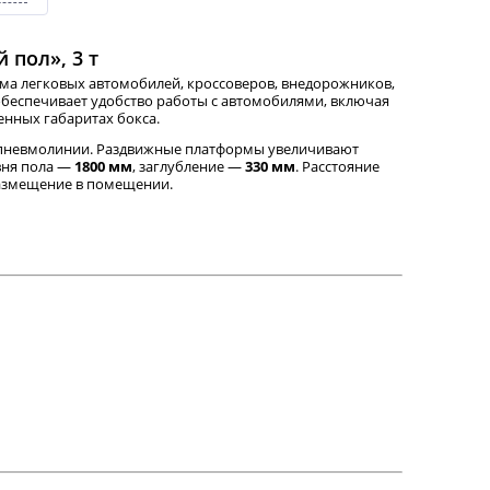
пол», 3 т
ма легковых автомобилей, кроссоверов, внедорожников,
обеспечивает удобство работы с автомобилями, включая
енных габаритах бокса.
к пневмолинии. Раздвижные платформы увеличивают
овня пола —
1800 мм
, заглубление —
330 мм
. Расстояние
размещение в помещении.