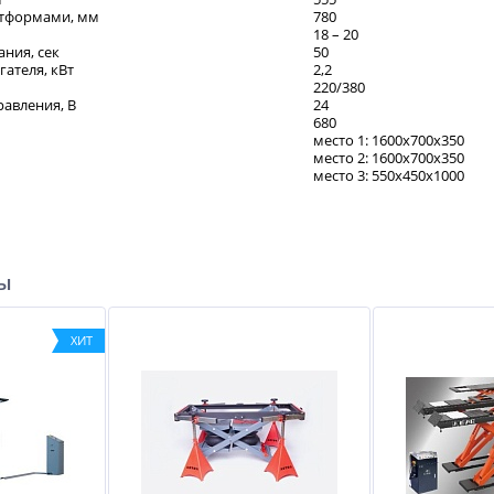
атформами, мм
780
18 – 20
ния, сек
50
ателя, кВт
2,2
220/380
равления, В
24
680
место 1: 1600х700х350
место 2: 1600х700х350
место 3: 550х450х1000
ры
ХИТ