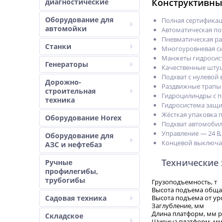
Конструктивны
диагностические
Оборудование для
Полная сертификаци
автомойки
Автоматическая по
Пневматическая ра
Станки
Многоуровневая с
Манжеты гидросист
Генераторы
Качественные штуц
Подхват с нулевой
Дорожно-
Раздвижные трапы 
строительная
Гидроцилиндры с п
техника
Гидросистема защ
Жёсткая упаковка 
Оборудование Horex
Подхват автомобил
Управление — 24 В,
Оборудование для
Концевой выключа
АЗС и нефтебаз
Технические
Ручные
профилегибы,
трубогибы
Грузоподъемность, т
Высота подъема обща
Садовая техника
Высота подъема от ур
Заглубление, мм
Длина платформ, мм 
Складское
Ширина платформ, м