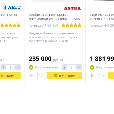
ный F6106E
Мобильный ножничный
Подъёмник нож
пневмоподъемник miniLIFT MINI
Everlift HX50B
X1 WASH AR100.2
Артикул: AR100.2 WASH
сширитель
Подкатной пневмоподъемник
с фиксатором
ножничного типа, за счет своих
R-01N.
габаритов и мобильности
,позволяет поднимать
-5%
ХИТ
%
автомобили в небольших
-5%
помещениях с низкими
потолками, и даже на улице. За
235 000
1 881 9
за 1
руб.
за 1
счет поднятия всего автомобиля
на высоту до 1 метра, появляется
-
+
-
+
В наличии мало
В наличии 
доступ к дверям, порогам и
бамперам .Спец версия данного
подъемника, позволяет
 КОРЗИНУ
В КОРЗИНУ
производить детейлинг-мойку
днища, а также нанесение
различного вида очищающих
ES0704 Домкрат
Подъёмник ножничный, г/
жидкостей.
ка
трансмиссионный 2 тонны
п 4,2 т, Everlift EE-
6603BWF.48L.42T.M
67 360
1 242 000
руб.
руб.
70 900 руб.