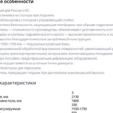
е особенности
я для России и ЕС.
становка на стопора при подъеме.
зблокировка стопоров с управляющей стойки.
истема безопасности, защищающая платформы при обрыве гидролини
емы — итальянского производства, обеспечивают долговечность и отс
еры и клапаны гидравлического насоса — высокая герметичность и н
 высоты благодаря полностью заглубляемой конструкции.
1550–1750 мм — под разные колесные базы.
рецизионной обработкой внутренних поверхностей, увеличивающей р
ищена транспортировочными заглушками, исключающими попадание п
при поставке, предотвращающая деформацию оборудования.
я осуществляется за штатные точки домкрата.
 безопасно для персонала.
тель прекращает подъем при достижении максимальной высоты.
 характеристики
3
я, мм
2130
овня пола, мм
1800
330
регулируемая
1550-1750
м
555