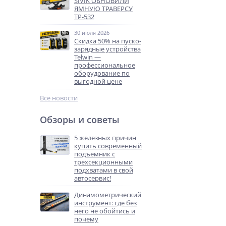
SIVIK ОБНОВИЛИ
ЯМНУЮ ТРАВЕРСУ
ТР-532
30 июля 2026
Скидка 50% на пуско-
зарядные устройства
Telwin —
профессиональное
оборудование по
выгодной цене
Все новости
Обзоры и советы
5 железных причин
купить современный
подъемник с
трехсекционными
подхватами в свой
автосервис!
Динамометрический
инструмент: где без
него не обойтись и
почему