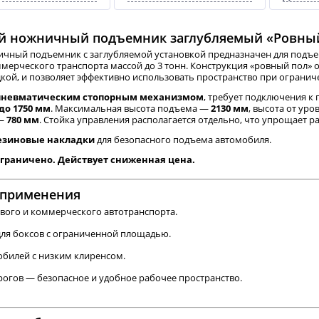
й ножничный подъемник заглубляемый «Ровный 
чный подъемник с заглубляемой установкой предназначен для подъе
мерческого транспорта массой до 3 тонн. Конструкция «ровный пол» 
дкой, и позволяет эффективно использовать пространство при огранич
пневматическим стопорным механизмом
, требует подключения 
 до 1750 мм
. Максимальная высота подъема —
2130 мм
, высота от ур
 —
780 мм
. Стойка управления располагается отдельно, что упрощает 
резиновые накладки
для безопасного подъема автомобиля.
ограничено. Действует сниженная цена.
 применения
ового и коммерческого автотранспорта.
ля боксов с ограниченной площадью.
обилей с низким клиренсом.
рогов — безопасное и удобное рабочее пространство.