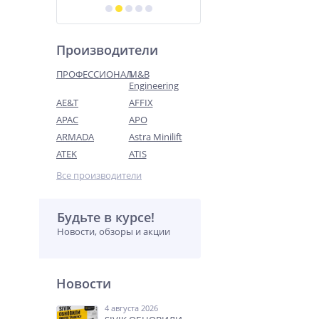
Производители
ПРОФЕССИОНАЛ
M&B
Engineering
AE&T
AFFIX
APAC
APO
ARMADA
Astra Minilift
ATEK
ATIS
Все производители
Будьте в курсе!
Новости, обзоры и акции
Новости
4 августа 2026