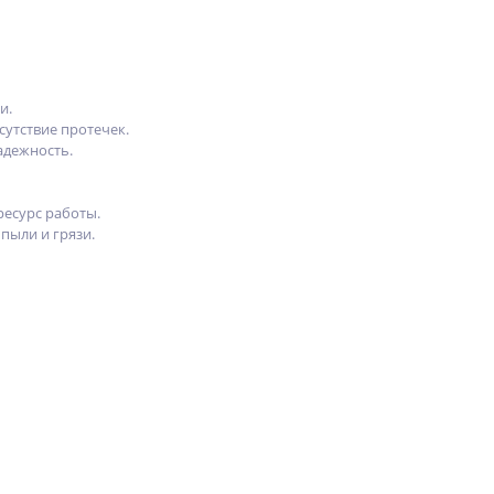
и.
утствие протечек.
адежность.
есурс работы.
ыли и грязи.