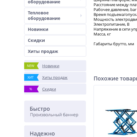
оборудование
Расстояние между пл
Рабочее давление, bar
Тепловое
Время подъема/опуска
оборудование
Мощность электродвиг
Электропитание, В
Новинки
Напряжение в сети уп
Масса, кг
Скидки
Габариты брутто, мм
Хиты продаж
Новинки
NEW
Хиты продаж
Похожие това
ХИТ
Скидки
%