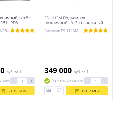
ничный, г/п 5 т,
ES-1113M Подъемник
WF.51L.PD8
ножничный г/п 3 т напольный
Артикул: HX50BWF.51L.PD8
Артикул: ES-1113M
90
349 000
руб.
за 1
руб.
за 1
-
+
-
+
много
В наличии много
В КОРЗИНУ
В КОРЗИНУ