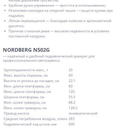
малым дорожным просветом;
Удобная ручка управления — простота в использовании;
Резиновая накладка на опорной чашке — защита кузова при
подъёме;
Лёгкое перемещение — благодаря колёсам и эргономичной
рукоятке;
Прочная стальная рама — высокая надёжность в условиях
постоянной нагрузки.
NORDBERG N502G
— надёжный и удобный гидравлический домкрат для
профессионального автосервиса.
Грузоподъемность макс., т
20
Макс. высота подъема, см
60
Высота от ролика до насадки, см
22.1
Мин. длина платформы, см
80
Макс. длина платформы, см
120
Ширина платформы, см
55.5
Мин. колея траверсы, см
88.2
Макс. колея траверсы, см
128.2
Привод насоса
пневматический
Среднее потребление воздуха, л/мин
283
Гидравлический ход штока, мм
600