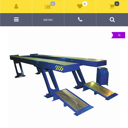
0
0
0
МЕНЮ
%