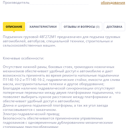
Производитель
оборудования
ОПИСАНИЕ
ХАРАКТЕРИСТИКИ
ОТЗЫВЫ И ВОПРОСЫ
(0)
ДОСТАВКА
Подъемник грузовой 48Г272М1 предназначен для подъема грузовых
автомобилей, автобусов, специальной техники, строительных и
сельскохозяйственных машин.
Ключевые особенности:
Отсутствие нижней рамы, боковых стоек, громоздких ножничных
механизмов обеспечивает удобный доступ к автомобилю и дает
возможность применять во время ремонта напольные подъёмники
П114Е-10-2 и П114Е-16-2, гидравлические стойки, емкости для слива
масла, инструментальные тележки и другое оборудование;
Благодаря наличию гидравлической синхронизации отсутствуют
поперечные перемычки между двумя платформами подъемника, что
позволяет выбирать нужное расстояние между платформами и
обеспечивает удобный доступ к автомобилю;
Длина и ширина подъемной платформы, а так же угол заезда
согласовываются с заказчиком.
Электро-гидравлический привод;
Безопасность обеспечивается применением управляемых
гидрозамков с одновременным дублированием механическими
стопорными приспособлениями;