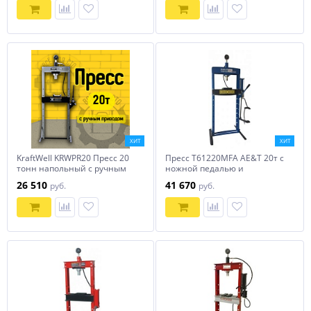
ХИТ
ХИТ
KraftWell KRWPR20 Пресс 20
Пресс T61220MFA AE&T 20т с
тонн напольный с ручным
ножной педалью и
приводом
пневмоприводом
26 510
41 670
руб.
руб.