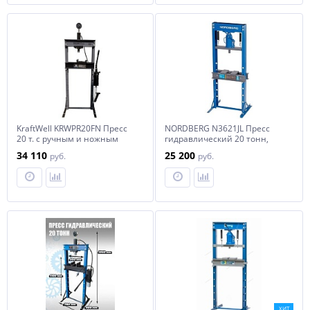
KraftWell KRWPR20FN Пресс
NORDBERG N3621JL Пресс
20 т. с ручным и ножным
гидравлический 20 тонн,
приводом
силовое устройство -
34 110
25 200
руб.
руб.
домкрат
ХИТ