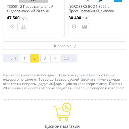
TS0501-2 Пресс напольный
NORDBERG ECO N3620JL
гидравлический 20 тонн
Пресс напольный, силовое
устройство - домкрат, усилие
47 500
30 400
руб.
руб.
20 тонн
ПОКАЗАТЬ ЕЩЁ
← Ctrl
1
2
3
4
Ctrl →
В интернет-магазине Все для СТО можно купить Прессы 20 тонн
недорого по цене от 15900 до 133200 рублей. Звоните и менеджеры
ответят на вопросы, дадут информацию по характеристикам. Прессы
20 тонн по стоимости от производителя - более 89 товаров в каталоге!
Дисконт-магазин