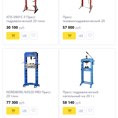
ATIS 0901C-F Пресс
Пресс
гидравлический 20 тонн
пневмогидравлический 20
тонн СОРОКИН
30 100
57 000
руб.
руб.
NORDBERG N3520 PRO Пресс
Пресс гидравлический
20 тонн
напольный на 20 т с
манометром Trommelberg
77 300
58 140
руб.
руб.
SD20020EM