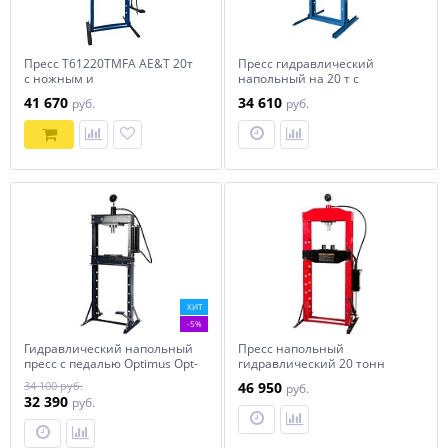
Пресс T61220TMFA AE&T 20т
Пресс гидравлический
с ножным и
напольный на 20 т с
пневматическим приводом
манометром Trommelberg
41 670
34 610
руб.
руб.
SD100805C
ХИТ
-5%
Гидравлический напольный
Пресс напольный
пресс с педалью Optimus Opt-
гидравлический 20 тонн
220t
TS0500BF-20
34 100 руб.
46 950
руб.
32 390
руб.