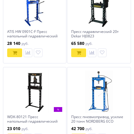
ATIS HW 0901C-F Пресс
Пресс гидравлический 20т
напольный гидравлический
Dekar HJ0823
с ножным приводом
28 140
65 580
руб.
руб.
усилием 20 тонн
%
WDK-80121 Пресс
Пресс пневмопривод, усилие
напольный гидравлический
20 тонн NORDBERG ECO
20 тонн
N3620AL
23 010
42 700
руб.
руб.