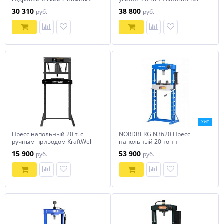
приводом 20 тонн
ECO N3620FL
30 310
38 800
руб.
руб.
ХИТ
Пресс напольный 20 т. с
NORDBERG N3620 Пресс
ручным приводом KraftWell
напольный 20 тонн
KRWPR20B
15 900
53 900
руб.
руб.