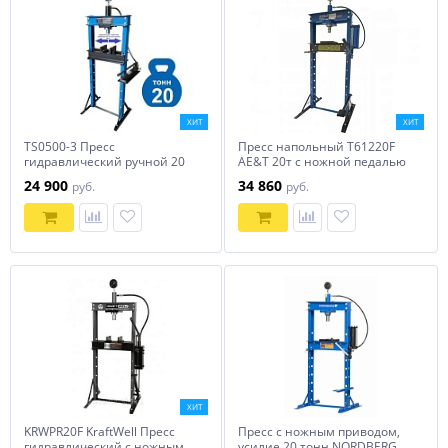
ХИТ
ХИТ
TS0500-3 Пресс
Пресс напольный Т61220F
гидравлический ручной 20
AE&T 20т с ножной педалью
тонн
24 900
34 860
руб.
руб.
ХИТ
KRWPR20F KraftWell Пресс
Пресс с ножным приводом,
гидравлический с ножным
усилие 20 тонн NORDBERG