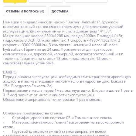
ОТЗЫВЫ И ВОПРОСЫ
(0)
ДОСТАВКА
Немецкий гидравлический насос- "Bucher Hydraulics". Грузовой
шиномонтажный станок класса «премиум» для «жестких» условий
эксплуатации. Диски алюминий и сталь диаметром 14”÷56”.
Максимальное колесо 2500х1200 мм, вес до 2000кг. Привод 4,0кВт,
гидронасос 3,0кВт. Отжим min-max. 1 скорость - 4900-11302Н/м. 2
скорость - 3300-9300Н/м. В комплекте: немецкий насос «Bucher
hydraulics». Гарантия до 24 мес. Применяется для тракторов,
сельхозтехники, дорожной, карьерной, лесозаготовительной и т.п.
техники. Гарантия на станок 18 мес – наш монтаж, 12 мес –
самостоятельная установка.
ВАЖНО!
Перед началом эксплуатации необходимо слить транспортировочную
жидкость и залить гидравлическое масло(в гидростанцию. Емкость
15л. В редуктор Емкость 2л).
Первая замена масла через 1мес. эксплуатации. Вторая и далее 1 раз в
3÷5мес( зависит от интенсивности эксплуатации).
Обязательно шприцевать точки смазки 1 раз в месяц.
Основные преимущества станка:
· Сертифицирован по системе СЕ и Таможенного союза.
· Материал монтажного "клыка" изготовлен из высокопрочной
стали.
· Грузовой шиномонтажный станок заправлен всеми
необходимыми маслами и технологическими жидкостями.