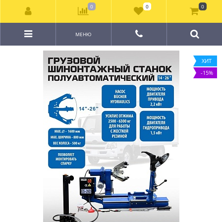
0
0
0
МЕНЮ
ХИТ
-15%