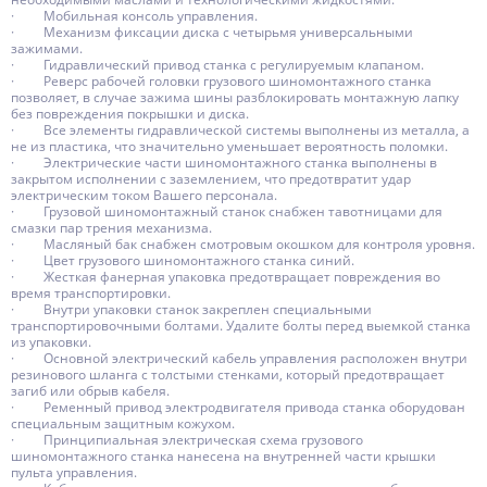
· Мобильная консоль управления.
· Механизм фиксации диска с четырьмя универсальными
зажимами.
· Гидравлический привод станка с регулируемым клапаном.
· Реверс рабочей головки грузового шиномонтажного станка
позволяет, в случае зажима шины разблокировать монтажную лапку
без повреждения покрышки и диска.
· Все элементы гидравлической системы выполнены из металла, а
не из пластика, что значительно уменьшает вероятность поломки.
· Электрические части шиномонтажного станка выполнены в
закрытом исполнении с заземлением, что предотвратит удар
электрическим током Вашего персонала.
· Грузовой шиномонтажный станок снабжен тавотницами для
смазки пар трения механизма.
· Масляный бак снабжен смотровым окошком для контроля уровня.
· Цвет грузового шиномонтажного станка синий.
· Жесткая фанерная упаковка предотвращает повреждения во
время транспортировки.
· Внутри упаковки станок закреплен специальными
транспортировочными болтами. Удалите болты перед выемкой станка
из упаковки.
· Основной электрический кабель управления расположен внутри
резинового шланга с толстыми стенками, который предотвращает
загиб или обрыв кабеля.
· Ременный привод электродвигателя привода станка оборудован
специальным защитным кожухом.
· Принципиальная электрическая схема грузового
шиномонтажного станка нанесена на внутренней части крышки
пульта управления.