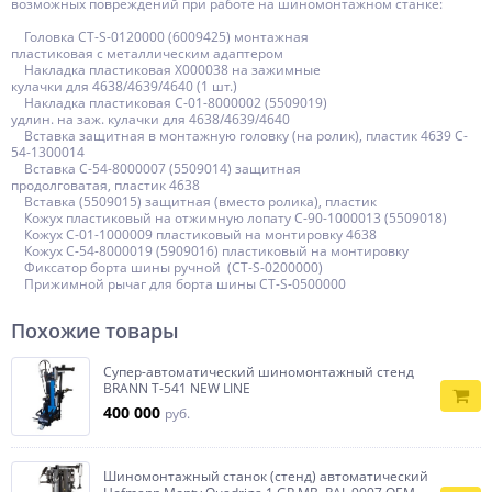
возможных повреждений при работе на шиномонтажном станке:
Головка CT-S-0120000 (6009425) монтажная
пластиковая с металлическим адаптером
Накладка пластиковая X000038 на зажимные
кулачки для 4638/4639/4640 (1 шт.)
Накладка пластиковая C-01-8000002 (5509019)
удлин. на заж. кулачки для 4638/4639/4640
Вставка защитная в монтажную головку (на ролик), пластик 4639 C-
54-1300014
Вставка C-54-8000007 (5509014) защитная
продолговатая, пластик 4638
Вставка (5509015) защитная (вместо ролика), пластик
Кожух пластиковый на отжимную лопату C-90-1000013 (5509018)
Кожух C-01-1000009 пластиковый на монтировку 4638
Кожух C-54-8000019 (5909016) пластиковый на монтировку
Фиксатор борта шины ручной (CT-S-0200000)
Прижимной рычаг для борта шины CT-S-0500000
Похожие товары
Супер-автоматический шиномонтажный стенд
BRANN Т-541 NEW LINE
400 000
руб.
Шиномонтажный станок (стенд) автоматический