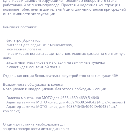
кулачковый самоцентрирующийся механизм поворотного стола,
работающий от пневмопривода. Простая и надежная конструкция
позволяет обеспечить длительный цикл данных станков при средней
интенсивности эксплуатации.
Комплект поставки:
фильтр-лубрикатор
пистолет для подкачки с манометром,
монтажная лопатка.
пластиковые вставки защиты легкосплавных дисков на монтажную
лапу
защитные пластиковые накладки на зажимные кулачки
емкость для монтажной пасты
Отдельная опция Вспомогательное устройство «третья рука» 46H
Возможность обслуживать колеса
мотоциклов и квадроциклов. Для этого необходимы опции:
Головка монтажная МОТО для 4638,4639,4639,5,4640
Адаптер зажима МОТО колес, для 4639/4639.5/4642 (4 шт/комплект)
Адаптер зажима МОТО колес, для 4638/4640/4640ID/4643 (4шт/
комплект)
Опции для станка необходимые для
защиты поверхности литых дисков от