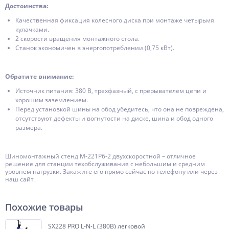
Достоинства:
Качественная фиксация колесного диска при монтаже четырьмя
кулачками.
2 скорости вращения монтажного стола.
Станок экономичен в энергопотреблении (0,75 кВт).
Обратите внимание:
Источник питания: 380 В, трехфазный, с прерывателем цепи и
хорошим заземлением.
Перед установкой шины на обод убедитесь, что она не повреждена,
отсутствуют дефекты и вогнутости на диске, шина и обод одного
размера.
Шиномонтажный стенд М-221Р6-2 двухскоростной – отличное
решение для станции техобслуживания с небольшим и средним
уровнем нагрузки. Закажите его прямо сейчас по телефону или через
наш сайт.
Похожие товары
SX228 PRO L-N-L (380В) легковой