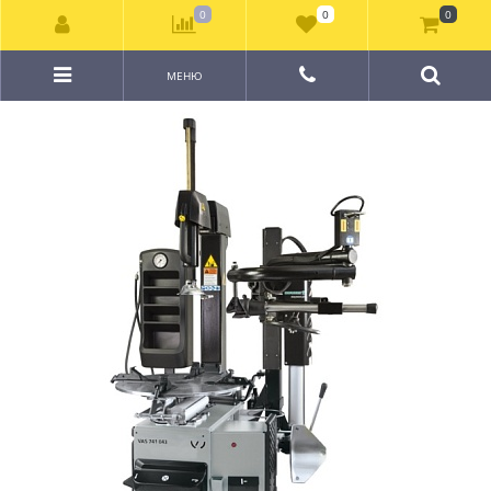
0
0
0
МЕНЮ