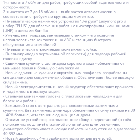
1-я частота 7 об/мин для работ, требующих особой тщательности и
осторожности;
2-я частота от 7 до 18 об/мин – выбирается автоматически в
соответствии с требуемым крутящим моментом.
- Пневматическое нажимное устройство "3-я рука" Easymont pro и
набор "PLUS" для облегчения работы с низкопрофильными шинами
(UHP) и шинами Run-flat
- Уменьшена площадь, занимаемая станком - что позволяет
использовать станок также и на АЗС и станциях быстрого
обслуживания автомобилей
- Пневматически отклоняемая монтажная стойка.
- Пневмопривод (в вертикальной плоскости) для подвода рабочей
головки к диску
- Сдвижные кулачки с цилиндром короткого хода - обеспечивают
меньшее время и большую силу зажима.
- Новые сдвижные кулачки с округлённым профилем разработаны
специально для современных ободьев. Обеспечивают более высокую
силу зажима.
- Новый электродвигатель и новый редуктор обеспечивают прочность
и надёжность в эксплуатации.
- Стальная монтажная головка с пластиковыми накладками для
бережной работы
- Зажимной стол с центрально расположенными зажимными
кулачками. Два зажимных цилиндра обеспечивают силу зажима на 30
– 40% больше, чем станки с одним цилиндром.
- Отжимное устройство, расположенное сбоку, с переставной (в трёх
положениях по длине) отжимной лопатой для шин различных
диаметров обеспечивает высокую гибкость и силу отжима в диапазоне
40-392 мм.
- Новый шкафчик с 4-мя удобными полками для вентилей,