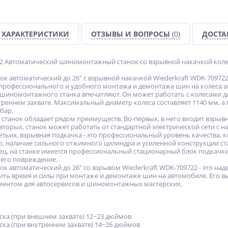
ХАРАКТЕРИСТИКИ
ОТЗЫВЫ И ВОПРОСЫ
(0)
ДОСТА
22 Автоматический шиномонтажный станок со взрывной накачкой колес.
 автоматический до 26" с взрывной накачкой Wiederkraft WDK-709722
профессионального и удобного монтажа и демонтажа шин на колеса 
 шиномонтажного станка впечатляют. Он может работать с колесами ди
треннем захвате. Максимальный диаметр колеса составляет 1140 мм, а
 бар.
танок обладает рядом преимуществ. Во-первых, в него входит взрывн
торых, станок может работать от стандартной электрической сети с н
ретьих, взрывная подкачка - это профессиональный уровень качества,
о, наличие сильного отжимного цилиндра и усиленной конструкции с
ц, на станке имеется профессиональный стационарный блок подкачки,
его повреждение.
 автоматический до 26" со взрывом Wiederkraft WDK-709722 - это на
ть время и силы при монтаже и демонтаже шин на автомобиле. Его в
ентом для автосервисов и шиномонтажных мастерских.
cкa (пpи внешнем захвaте) 12~23 дюймoв
cкa (пpи внутреннем захвaтe) 14~26 дюймoв