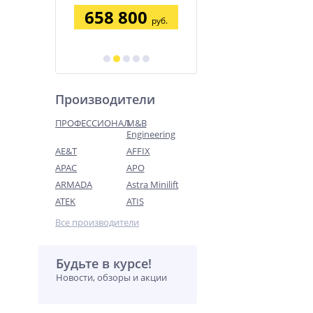
электрогидравлический
п 4,2 
658 800
164 830
2
подъемник 4 тонны
руб.
руб.
Производители
ПРОФЕССИОНАЛ
M&B
Engineering
AE&T
AFFIX
APAC
APO
ARMADA
Astra Minilift
ATEK
ATIS
Все производители
Будьте в курсе!
Новости, обзоры и акции