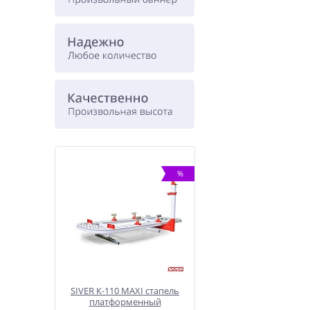
%
%
SIVER К-110 MAXI стапель
ATIS PEAK 208
Подъем
платформенный
Двухстоечный
электро