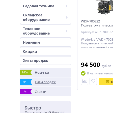
Садовая техника
Складское
оборудование
WDK-700322
Полуавтоматически
Тепловое
шиномонтажный ст
Артикул: WDK-700322
оборудование
взрывной накачкой 
Захват до 24" Wieder
Wiederkraft WDK-700
Новинки
Полуавтоматически
шиномонтажный ста
взрывной накачкой к
Скидки
до 24"
Хиты продаж
94 500
руб.
за 
Новинки
NEW
В наличии много
Хиты продаж
В
ХИТ
Скидки
%