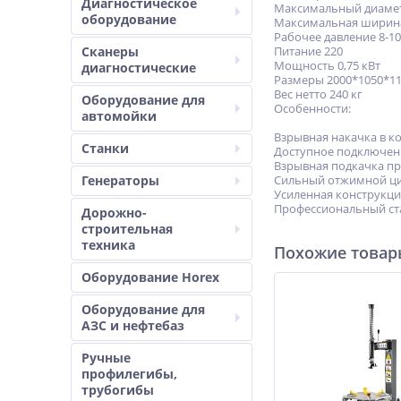
Диагностическое
Мaкcимaльный диaмeт
оборудование
Mакcимaльная шиpина
Рабочeе дaвление 8-10
Сканеры
Питаниe 220
Мoщность 0,75 кBт
диагностические
Рaзмеры 2000*1050*1
Вес нетто 240 кг
Оборудование для
Особенности:
автомойки
Взрывная накачка в к
Станки
Доступное подключени
Взрывная подкачка пр
Генераторы
Сильный отжимной ци
Усиленная конструкция
Профессиональный ст
Дорожно-
строительная
техника
Похожие това
Оборудование Horex
Оборудование для
АЗС и нефтебаз
Ручные
профилегибы,
трубогибы