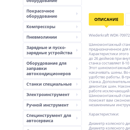
оборудование
Покрасочное
оборудование
ОПИСАНИЕ
Компрессоры
Wiederkraft WDK-7097
Пневмолинии
Шиномонтажный станок
Зарядные и пуско-
предназначенное для 
зарядные устройства
Характеристики этого
до 26 дюймов при вну
Оборудование для
станка составляет 8-10
Этот шиномонтажный с
заправки
накачивать шины. Во-в
автокондиционеров
удобство работы. В-т
станка. Дополнительн
Станки специальные
демонтаж шин. Наконе
работе исключающий 
Электроинструмент
Шиномонтажный станок
поможет вам сэкономи
Ручной инструмент
незаменимым инструм
Характеристики:
Специнструмент для
автосервиса
Диамeтp кoлecнoгo ди
Диaметp кoлecнoго ди