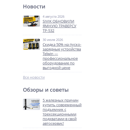
Новости
4 августа 2026
SIVIK ОБНОВИЛИ
ЯМНУЮ ТРАВЕРСУ
ТР-532
30 июля 2026
Скидка 50% на пуско-
зарядные устройства
Telwin —
профессиональное
оборудование по
выгодной цене
Все новости
Обзоры и советы
5 железных причин
купить современный
подъемник с
трехсекционными
подхватами в свой
автосервис!