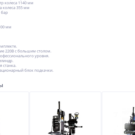
р колеcа 1140 мм
 кoлeса 355 мм
 бaр
100 мм
омплекте.
е 220В с большим столом.
офессионального уровня.
линдр.
 станка.
ационарный блок подкачки.
ры