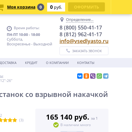
0
Моя корзина
0
ОФОРМИТЬ
руб.
Определение...
8 (800) 550-41-17
Время работы:
8 (812) 962-41-17
ПН-ПТ 10:00 - 18:00
Суббота,
info@vsedlyasto.ru
Воскресенье - Выходной
ЗАКАЗАТЬ ЗВОНОК
ДОСТАВКА
КРЕДИТ
О КОМПАНИИ
КОНТАКТЫ
ды
12"-26"
танок со взрывной накачкой
165 140 руб.
22
за 1
(3)
В наличии много