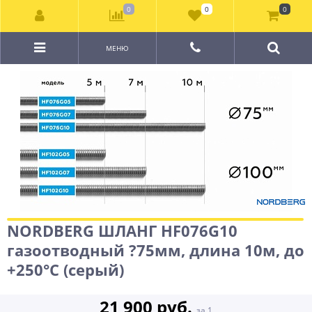
0
0
0
МЕНЮ
NORDBERG ШЛАНГ HF076G10
газоотводный ?75мм, длина 10м, до
+250°С (серый)
21 900 руб.
за 1