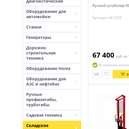
диагностические
Ручной штабелер R
Оборудование для
автомойки
Артикул: rdf-1025
Станки
Генераторы
Дорожно-
строительная
67 400
руб.
за 
техника
В наличии много
Оборудование Horex
В
Оборудование для
АЗС и нефтебаз
Ручные
профилегибы,
трубогибы
Садовая техника
Складское