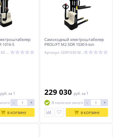
лектроштабелер
Самоходный электроштабелер
 1016-S
PROLIFT M2 SDR 1030 li-ion
Артикул: SDR1016S M2
Артикул: SDR1030 M2 Li-ion
0
229 030
руб.
за 1
руб.
за 1
-
+
-
+
много
В наличии много
В КОРЗИНУ
В КОРЗИНУ