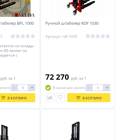
абелер BPL 1000
Ручной штабелер RDF 1030
35
Артикул: rdf-1030
тается на склады
е 60 паллет за
ируется с
ростью как
к и пустой. Блок
TIS с индикатором
0
72 270
руб.
за 1
руб.
за 1
-
+
-
+
много
В наличии много
В КОРЗИНУ
В КОРЗИНУ