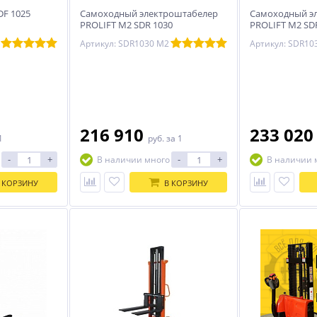
DF 1025
Самоходный электроштабелер
Самоходный э
PROLIFT M2 SDR 1030
PROLIFT M2 SDR 
Артикул: SDR1030 M2
216 910
233 02
1
руб.
за 1
-
+
-
+
В наличии много
В наличии 
 КОРЗИНУ
В КОРЗИНУ