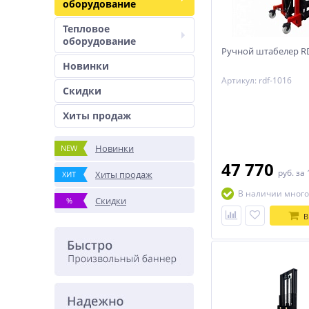
оборудование
Тепловое
оборудование
Ручной штабелер R
Новинки
Артикул: rdf-1016
Скидки
Хиты продаж
Новинки
NEW
47 770
руб.
за 
Хиты продаж
ХИТ
В наличии много
Скидки
%
В