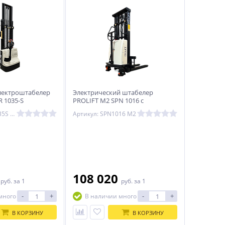
лектроштабелер
Электрический штабелер
 1035-S
PROLIFT M2 SPN 1016 с
раздвижными вилами
Артикул: SDR1035S M2
Артикул: SPN1016 M2
0
108 020
руб.
за 1
руб.
за 1
-
+
-
+
много
В наличии много
В КОРЗИНУ
В КОРЗИНУ