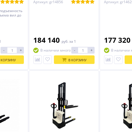
Артикул: gr14856
Артикул: gr1462
подъемность
дъема вил до
184 140
177 32
1
руб.
за 1
-
+
-
+
В наличии много
В наличии 
 КОРЗИНУ
В КОРЗИНУ