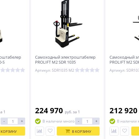
роштабелер
Самоходный электроштабелер
Самоходный э
0-S
PROLIFT M2 SDR 1035
PROLIFT M2 SDR
Артикул: SDR1035 M2
224 970
212 92
за 1
руб.
за 1
-
+
-
+
В наличии много
В наличии 
 КОРЗИНУ
В КОРЗИНУ