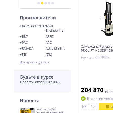
Производители
ПРОФЕССИОНАЛ
M&B
Engineering
AE&T
AFFIX
APAC
APO
Самоходный элект
ARMADA
Astra Minilift
PROLIFT M2 SDR 103
ATEK
ATIS
Артикул: SDR1030S M2
Все производители
Будьте в курсе!
Новости, обзоры и акции
204 870
руб.
В наличии много
Новости
В
4 августа 2026