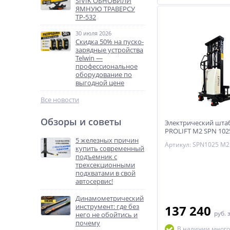
SIVIK ОБНОВИЛИ
ЯМНУЮ ТРАВЕРСУ
ТР-532
30 июля 2026
Скидка 50% на пуско-
зарядные устройства
Telwin —
профессиональное
оборудование по
выгодной цене
Все новости
Обзоры и советы
Электрический шта
PROLIFT M2 SPN 102
раздвижными вила
5 железных причин
Артикул: SPN1025 M2
купить современный
подъемник с
трехсекционными
подхватами в свой
автосервис!
Динамометрический
инструмент: где без
137 240
руб.
него не обойтись и
почему
В наличии много