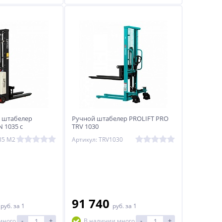
 штабелер
Ручной штабелер PROLIFT PRO
 1035 с
TRV 1030
вилами
35 M2
Артикул: TRV1030
0
91 740
руб.
за 1
руб.
за 1
-
+
-
+
много
В наличии много