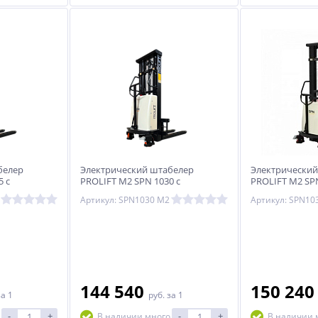
белер
Электрический штабелер
Электрический
5 с
PROLIFT M2 SPN 1030 с
PROLIFT M2 SPN
ми
раздвижными вилами
раздвижными 
Артикул: SPN1030 M2
Артикул: SPN10
144 540
150 24
за 1
руб.
за 1
-
+
-
+
В наличии много
В наличии 