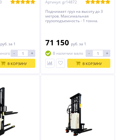
0
Артикул: gr14872
Поднимает груз на высоту до 3
метров. Максимальная
грузоподъемность - 1 тонна.
0
71 150
руб.
за 1
руб.
за 1
-
+
-
+
много
В наличии мало
В КОРЗИНУ
В КОРЗИНУ