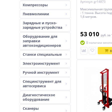
Артикул: gr14873
Компрессоры
Максимальная грузо
- 1 тонна. Высота по
Пневмолинии
1,6 метров.
Зарядные и пуско-
зарядные устройства
53 010
руб.
за 
Оборудование для
заправки
В наличии много
автокондиционеров
В
Станки специальные
Электроинструмент
Ручной инструмент
Специнструмент для
автосервиса
Диагностическое
оборудование
Сканеры