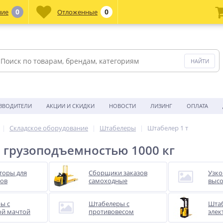
0
0
ние
Отложенные
ЗВОДИТЕЛИ
АКЦИИ И СКИДКИ
НОВОСТИ
ЛИЗИНГ
ОПЛАТА
Складское оборудование
Штабелеры
Штабелер 1 т
грузоподъемностью 1000 кг
торы для
Сборщики заказов
Узк
ов
самоходные
выс
ы с
Штабелеры с
Шта
й мачтой
противовесом
элек