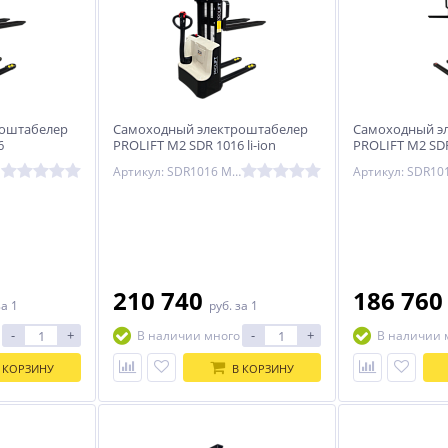
роштабелер
Самоходный электроштабелер
Самоходный э
6
PROLIFT M2 SDR 1016 li-ion
PROLIFT M2 SDR
Артикул: SDR1016 M2 Li-ion
%
-5%
%
210 740
186 76
за 1
руб.
за 1
-
+
-
+
В наличии много
В наличии 
вая
Стапель рамный с
WDK-80121 Пресс
подъемником AS -
напольный
 КОРЗИНУ
В КОРЗИНУ
TORNADO 2
гидравлический 20 тонн
1 341 400
23 010
руб.
руб.
1 412 000 руб.