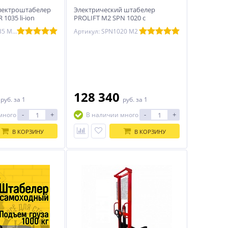
лектроштабелер
Электрический штабелер
1035 li-ion
PROLIFT M2 SPN 1020 с
раздвижными вилами
Артикул: SDR1035 M2 Li-ion
Артикул: SPN1020 M2
0
128 340
руб.
за 1
руб.
за 1
-
+
-
+
много
В наличии много
В КОРЗИНУ
В КОРЗИНУ