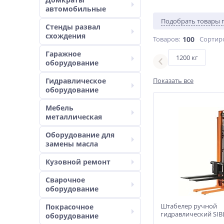
автомобильные
Подобрать товары 
Стенды развал
схождения
Товаров:
100
Сортир
Гаражное
2000 кг
1200 кг
оборудование
Гидравлическое
Показать все
оборудование
Мебель
металлическая
Оборудование для
замены масла
Кузовной ремонт
Сварочное
оборудование
Штабелер ручной
Покрасочное
гидравлический SIBL
оборудование
Т-1,6M