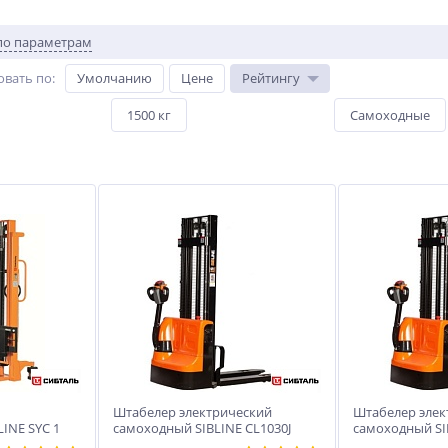
по параметрам
овать по
:
Умолчанию
Цене
Рейтингу
1500 кг
Самоходные
Штабелер электрический
Штабелер элек
INE SYC 1
самоходный SIBLINE CL1030J
самоходный SI
1т-3м
1т-2,5м