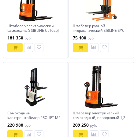
Штабелер электрический
Штабелер ручной
самоходный SIBLINE CL1025J
гидравлический SIBLINE SYC
1т-2,5м
1T-3M
181 350
75 100
руб.
руб.
Самоходный
Штабелер электрический
электроштабелер PROLIFT M2
самоходный, поводковый 1,2
SDR 1225
т - 3 м Вилы: 1150 , АКБ Li -
220 980
209 250
руб.
руб.
Ion, CL1230J SIBLINE