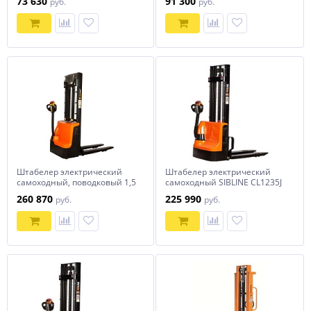
73 630
91 300
руб.
руб.
Штабелер электрический
Штабелер электрический
самоходный, поводковый 1,5
самоходный SIBLINE CL1235J
т - 3 м Вилы: 1150 , Гелевая
1,2т-3,5м
260 870
225 990
руб.
руб.
АКБ, WS1530 SIBLINE