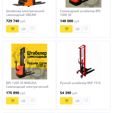
Штабелер электрический
Самоходный штабелер BPL
самоходный SIBLINE
1000 30
CL1646GP 1,6т-4,6м
729 740
148 000
руб.
руб.
BPL 1200 35 RAKUDA,
Ручной штабелер RDF 1516
Самоходный электрический
штабелер, нагрузка 1200 кг.,
175 890
54 390
руб.
руб.
высота подъема 3500 мм,
АКБ AGM 2*12в, зарядное
устройство 24в/10а,
контроллер Curtis