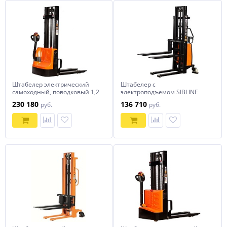
Штабелер электрический
Штабелер с
самоходный, поводковый 1,2
электроподъемом SIBLINE
т-3,5м Вилы: 1150 , АКБ Li -
SPN1525 1,5т-2,5м
230 180
136 710
руб.
руб.
Ion, CL1235J SIBLINE