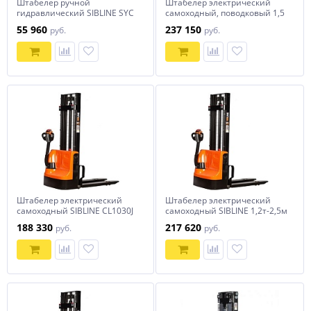
Штабелер ручной
Штабелер электрический
гидравлический SIBLINE SYC
самоходный, поводковый 1,5
1 Т-1,6M
т - 3,5 м Вилы: 1150 , АКБ Li -
55 960
237 150
руб.
руб.
Ion, CL1535JB SIBLINE
Штабелер электрический
Штабелер электрический
самоходный SIBLINE CL1030J
самоходный SIBLINE 1,2т-2,5м
1т-3м
CL1225J
188 330
217 620
руб.
руб.