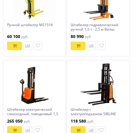
Ручной штабелер MS1516
Штабелер гидравлический
ручной 1,5 т - 2,5 м Вилы:
1150 SYC SIBLINE
60 100
80 990
руб.
руб.
Штабелер электрический
Штабелер с
самоходный, поводковый 1,5
электроподъемом SIBLINE
т - 3,5 м Вилы: 1150 , Гелевая
1т-2м SPN1020
265 050
118 580
руб.
руб.
АКБ, WS1535 SIBLINE