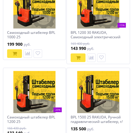
-15%
Самоходный штабелер BPL
BPL 1200 30 RAKUDA,
1000 25
Самоходный электрический
штабелер, нагрузка 1200 кг.,
199 900
169 400 руб.
руб.
высота подъема 3000 мм,
143 990
руб.
АКБ AGM 2*12в, зарядное
устройство 24в/10а,
контроллер Curtis
-20%
Самоходный штабелер BPL
BPL 1500 25 RAKUDA, Ручной
1200 25
гидравлический штабелер, г/
п 1500 кг., в/п 2500 мм, вилы
166 430 руб.
135 500