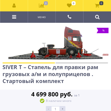
0
0
0
МЕНЮ
%
SIVER T – Стапель для правки рам
грузовых а/м и полуприцепов .
Стартовый комплект
4 699 800 руб.
за 1
В наличии много
-
+