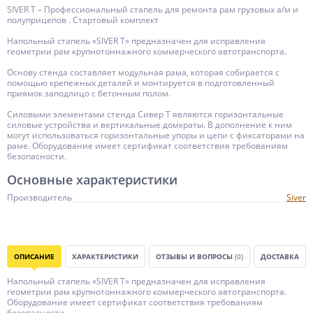
SIVER T – Профессиональный стапель для ремонта рам грузовых а/м и
полуприцепов . Стартовый комплект
Напольный стапель «SIVER T» предназначен для исправления
геометрии рам крупнотоннажного коммерческого автотранспорта.
Основу стенда составляет модульная рама, которая собирается с
помощью крепежных деталей и монтируется в подготовленный
приямок заподлицо с бетонным полом.
Силовыми элементами стенда Сивер Т являются горизонтальные
силовые устройства и вертикальные домкраты. В дополнение к ним
могут использоваться горизонтальные упоры и цепи с фиксаторами на
раме. Оборудование имеет сертификат соответствия требованиям
безопасности.
Основные характеристики
Производитель
Siver
ОПИСАНИЕ
ХАРАКТЕРИСТИКИ
ОТЗЫВЫ И ВОПРОСЫ
(0)
ДОСТАВКА
Напольный стапель «SIVER T» предназначен для исправления
геометрии рам крупнотоннажного коммерческого автотранспорта.
Оборудование имеет сертификат соответствия требованиям
безопасности.