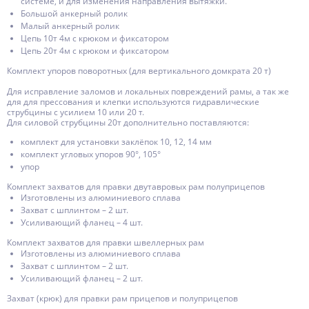
системе, и для изменения направления вытяжки.
Большой анкерный ролик
Малый анкерный ролик
Цепь 10т 4м с крюком и фиксатором
Цепь 20т 4м с крюком и фиксатором
Комплект упоров поворотных (для вертикального домкрата 20 т)
Для исправление заломов и локальных повреждений рамы, а так же
для для прессования и клепки используются гидравлические
струбцины с усилием 10 или 20 т.
Для силовой струбцины 20т дополнительно поставляются:
комплект для установки заклёпок 10, 12, 14 мм
комплект угловых упоров 90°, 105°
упор
Комплект захватов для правки двутавровых рам полуприцепов
Изготовлены из алюминиевого сплава
Захват c шплинтом – 2 шт.
Усиливающий фланец – 4 шт.
Комплект захватов для правки швеллерных рам
Изготовлены из алюминиевого сплава
Захват c шплинтом – 2 шт.
Усиливающий фланец – 2 шт.
Захват (крюк) для правки рам прицепов и полуприцепов