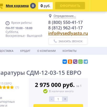
0
Моя корзина
0
ОФОРМИТЬ
руб.
Определение...
8 (800) 550-41-17
Время работы:
8 (812) 962-41-17
ПН-ПТ 10:00 - 18:00
Суббота,
info@vsedlyasto.ru
Воскресенье - Выходной
ЗАКАЗАТЬ ЗВОНОК
ДОСТАВКА
КРЕДИТ
О КОМПАНИИ
КОНТАКТЫ
аратуры СДМ-12-03-15 ЕВРО
2 975 000 руб.
-15 ЕВРО
за 1
(1)
В наличии много
ля
-
+
импортных
ким и