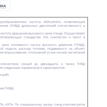
ВКА
реобразователем частоты «Mitsubishi», позволяющие
ления (ТНВД) дизельных двигателей отечественного и
частоту вращения выходного вала стенда. Осуществляет
летворяющую стандартам ISO, компактен и прост в
ала топливного насоса высокого давления (ТНВД),
ой подачи, расхода топлива, подаваемого на объект
ния впрыскивания, отклонений углов начала нагнетания
количеством секций до двенадцати, а также ТНВД
ля следующих параметров и характеристик:
кций);
ями ТНВД;
А, АЗТН. По специальному заказу стенд комплектуется