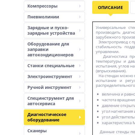
Компрессоры
ОПИСАНИЕ
Пневмолинии
Зарядные и пуско-
Универсальные сте
производить диагн
зарядные устройства
зарубежного произв
Электропривод с пр
Оборудование для
стабильность под
заправки
управлении.
автокондиционеров
Диагностика произ
температуры и дав
Станки специальные
испытания, углов н
(впрыскивания).
На стендах можно 
Электроинструмент
испытание и регу
распределительного
Ручной инструмент
величина и равн
Специнструмент для
частота вращения
автосервиса
давление открыт
угол нагнетания 
Диагностическое
угол действитель
оборудование
характеристика 
Сканеры
Данные стенды позв