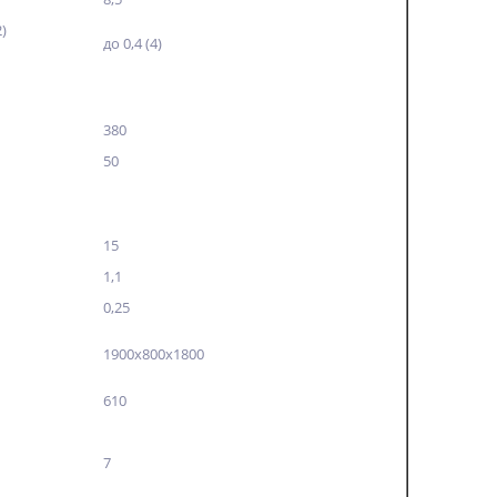
)
до 0,4 (4)
380
50
15
1,1
0,25
)
1900х800х1800
610
7