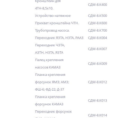
Кронштейн для
СДМ-8.К400
4ТН-8,5х10.
Устройство натяжное
СДМ-8.К500
Прихват кронштейна ЧТН.
СДМ-8.К600
Трубопровод насоса.
СДМ-8.К700
Переходник ЯЗТА, НЗТА, РААЗ
СДМ-8.К004
Переходник ЧЗТА,
СДМ-8.К007
АЗТН, НЗТА, ЯЗТА
Палец крепления
СДМ-8.К009
насосов КАМАЗ
Планка крепления
форсунок ЯМЗ; АМЗ;
СДМ-8.К012
ФШ-6; ФД-22; Д-37
Планка крепления
СДМ-8.К013
форсунок КАМАЗ
Переходник форсунок
СДМ-8.К014