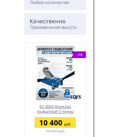
-5%
ХИТ
-15%
мкрат
ES-27 Подъемник для
SIVER ЕLM-210 Стапел
 тонны
шиномонтажа (380 V ТВ)
платформенный с
ножничным подъемни
0
132 520
1 557 800
руб.
руб.
руб
б.
155 900 руб.