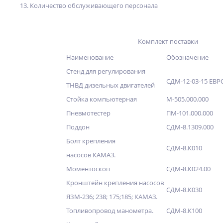
13. Количество обслуживающего персонала
Комплект поставки
Наименование
Обозначение
Стенд для регулирования
СДМ-12-03-15 ЕВР
ТНВД дизельных двигателей
Стойка компьютерная
М-505.000.000
Пневмотестер
ПМ-101.000.000
Поддон
СДМ-8.1309.000
Болт крепления
СДМ-8.К010
насосов КАМАЗ.
Моментоскоп
СДМ-8.К024.00
Кронштейн крепления насосов
СДМ-8.К030
ЯЗМ-236; 238; 175;185; КАМАЗ.
Топливопровод манометра.
СДМ-8.К100