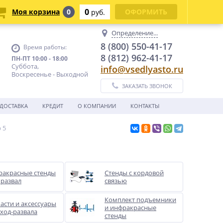
0
Моя корзина
0
ОФОРМИТЬ
руб.
Определение...
8 (800) 550-41-17
Время работы:
8 (812) 962-41-17
ПН-ПТ 10:00 - 18:00
Суббота,
info@vsedlyasto.ru
Воскресенье - Выходной
ЗАКАЗАТЬ ЗВОНОК
ДОСТАВКА
КРЕДИТ
О КОМПАНИИ
КОНТАКТЫ
 5
акрасные стенды
Стенды с кордовой
 развал
связью
Комплект подъемники
асти и аксессуары
и инфракрасные
сход-развала
стенды