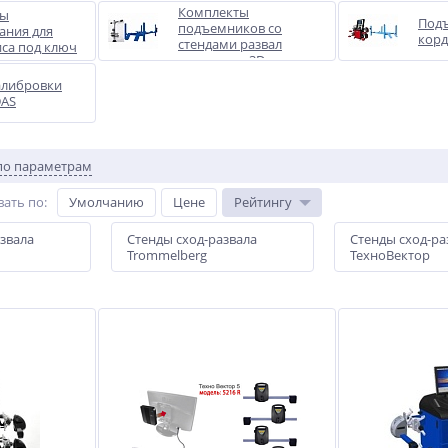
Комплекты
ты
Подъ
подъемников со
ания для
корд
стендами развал
иса под ключ
схождения 3D
алибровки
DAS
по параметрам
вать по
:
Умолчанию
Цене
Рейтингу
звала
Стенды сход-развала
Стенды сход-ра
Trommelberg
ТехноВектор