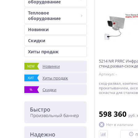
оборудование
Тепловое
оборудование
Новинки
Скидки
Хиты продаж
5214 NR PRRC Инфр
стенд развал-схожд
Новинки
NEW
Вектор 5
Артикул: -
Хиты продаж
ХИТ
сход-развал, компен
прокатыванием, аксе
Скидки
%
оснастка для станков
598 360
руб.
Нет в наличии
П