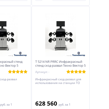
акрасный стенд
T 5214 NR PRRC Инфракрасный
хно Вектор 5
стенд сход-развал Техно Вектор 5
Артикул: -
сход-развал
Инфракрасный сход-развал для
использования на станции ТО
0
628 560
руб.
за 1
руб.
за 1