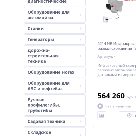
диагностические
Оборудование для
автомойки
Станки
Генераторы
5214 NR Инфракрас
развал-схождения Т
Дорожно-
5
строительная
Артикул: -
техника
Инфракрасный сход-
легковых автомобиле
Оборудование Horex
датчиками измерит
вертикальных углов
Оборудование для
АЗС и нефтебаз
564 260
руб.
Ручные
профилегибы,
Нет в наличии
трубогибы
П
Садовая техника
Складское