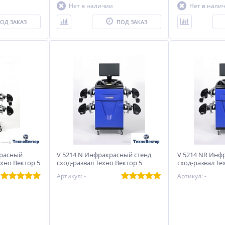
Нет в наличии
Нет в нали
ОД ЗАКАЗ
ПОД ЗАКАЗ
красный
V 5214 N Инфракрасный стенд
V 5214 NR Инф
ехно Вектор 5
сход-развал Техно Вектор 5
сход-развал Те
Артикул: -
Артикул: -