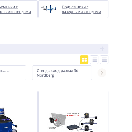
емники с
Подъемники с
овыми стендами
лазерными стендами
звала
Стенды сход-развал 3d
Стенды сход-ра
Nordberg
ТехноВектор