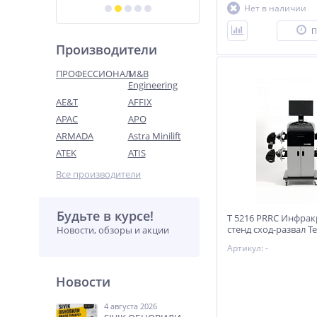
Нет в наличии
П
Производители
ПРОФЕССИОНАЛ
M&B
Engineering
AE&T
AFFIX
APAC
APO
ARMADA
Astra Minilift
ATEK
ATIS
Все производители
Будьте в курсе!
T 5216 PRRC Инфра
стенд сход-развал Т
Новости, обзоры и акции
Артикул: -
Новости
4 августа 2026