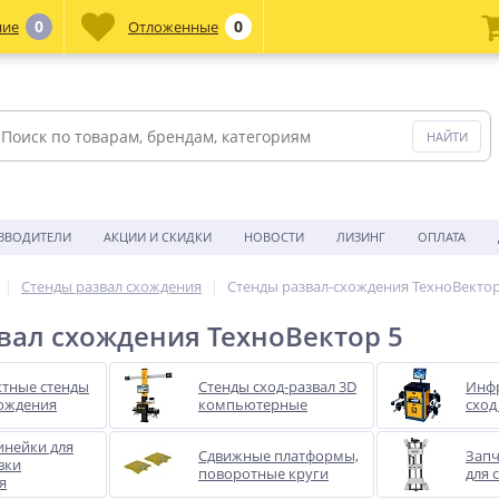
0
0
ние
Отложенные
ЗВОДИТЕЛИ
АКЦИИ И СКИДКИ
НОВОСТИ
ЛИЗИНГ
ОПЛАТА
Стенды развал схождения
Стенды развал-схождения ТехноВектор
вал схождения ТехноВектор 5
ктные стенды
Стенды сход-развал 3D
Инфр
хождения
компьютерные
сход
инейки для
Сдвижные платформы,
Запч
вки
поворотные круги
для 
я