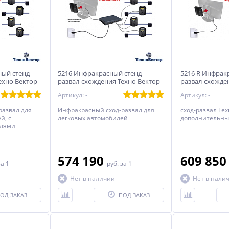
ный стенд
5216 Инфракрасный стенд
5216 R Инфрак
ехно Вектор
развал-схождения Техно Вектор
развал-схожде
5
5
Артикул: -
Артикул: -
развал для
Инфракрасный сход-развал для
сход-развал Тех
й, с
легковых автомобилей
дополнительн
елями
574 190
609 85
за 1
руб.
за 1
Нет в наличии
Нет в нали
ОД ЗАКАЗ
ПОД ЗАКАЗ