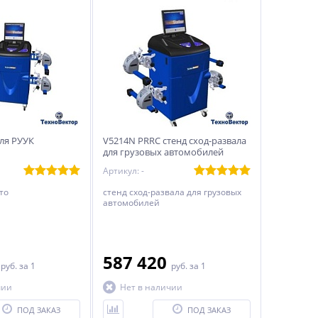
для РУУК
V5214N PRRC стенд сход-развала
для грузовых автомобилей
Артикул: -
то
стенд сход-развала для грузовых
автомобилей
0
587 420
руб.
за 1
руб.
за 1
чии
Нет в наличии
ПОД ЗАКАЗ
ПОД ЗАКАЗ