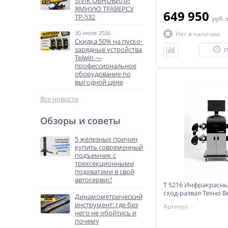
SIVIK ОБНОВИЛИ
ЯМНУЮ ТРАВЕРСУ
649 950
ТР-532
руб.
30 июля 2026
Нет в наличии
Скидка 50% на пуско-
зарядные устройства
П
Telwin —
профессиональное
оборудование по
выгодной цене
Все новости
Обзоры и советы
5 железных причин
купить современный
подъемник с
трехсекционными
подхватами в свой
автосервис!
T 5216 Инфракрасны
сход-развал Техно В
Динамометрический
инструмент: где без
Артикул: -
него не обойтись и
почему