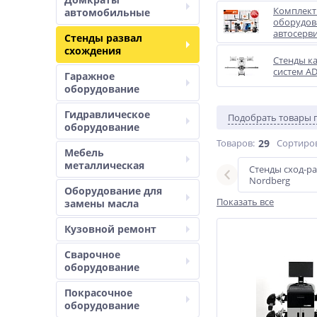
Комплек
автомобильные
оборудов
автосерв
Стенды развал
схождения
Стенды к
систем A
Гаражное
оборудование
Гидравлическое
Подобрать товары 
оборудование
Товаров:
29
Сортиро
Мебель
металлическая
е
с ИК-связью
Стенды сход-ра
Nordberg
Оборудование для
Показать все
замены масла
Кузовной ремонт
Сварочное
оборудование
Покрасочное
оборудование