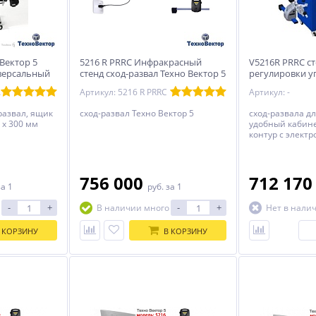
 Вектор 5
5216 R PRRC Инфракрасный
V5216R PRRC ст
версальный
стенд сход-развал Техно Вектор 5
регулировки у
колес
RRC
Артикул: 5216 R PRRC
Артикул: -
развал, ящик
сход-развал Техно Вектор 5
сход-развала дл
 x 300 мм
удобный кабине
контур с элект
756 000
712 17
за 1
руб.
за 1
-
+
-
+
В наличии много
Нет в нали
 КОРЗИНУ
В КОРЗИНУ