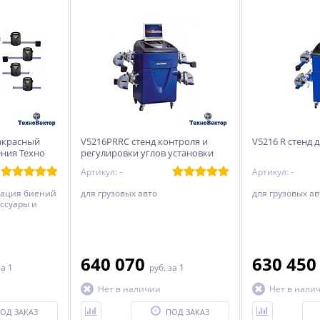
акрасный
V5216PRRC стенд контроля и
V5216 R стенд 
ения Техно
регулировки углов установки
колес
Артикул: -
Артикул: -
сация биений
для грузовых авто
для грузовых ав
ссуары и
640 070
630 45
за 1
руб.
за 1
Нет в наличии
Нет в нали
ОД ЗАКАЗ
ПОД ЗАКАЗ