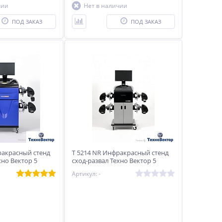
чии
Нет в наличии
ПОД ЗАКАЗ
ПОД ЗАКАЗ
ракрасный стенд
T 5214 NR Инфракрасный стенд
хно Вектор 5
сход-развал Техно Вектор 5
Артикул: -