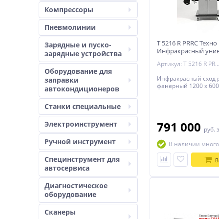
Компрессоры
Пневмолинии
T 5216 R PRRC Техно
Зарядные и пуско-
Инфракрасный уни
зарядные устройства
стенд сход развал
Артикул: T 5216 R P
Оборудование для
Инфракрасный сход 
заправки
фанерный 1200 x 600
автокондиционеров
Станки специальные
791 000
Электроинструмент
руб.
Ручной инструмент
В наличии много
Специнструмент для
В
автосервиса
Диагностическое
оборудование
Сканеры