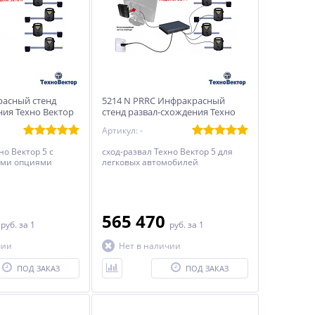
расный стенд
5214 N PRRC Инфракрасный
ния Техно Вектор
стенд развал-схождения Техно
Вектор 5
Артикул: -
но Вектор 5 с
сход-развал Техно Вектор 5 для
ыми опциями
легковых автомобилей
0
565 470
руб.
за 1
руб.
за 1
чии
Нет в наличии
ПОД ЗАКАЗ
ПОД ЗАКАЗ