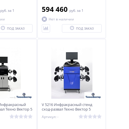
0
594 460
руб.
за 1
руб.
за 1
чии
Нет в наличии
ПОД ЗАКАЗ
ПОД ЗАКАЗ
 Инфракрасный
V 5216 Инфракрасный стенд
вал Техно Вектор 5
сход-развал Техно Вектор 5
Артикул: -