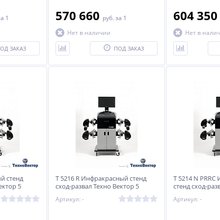
570 660
604 35
за 1
руб.
за 1
Нет в наличии
Нет в нали
ОД ЗАКАЗ
ПОД ЗАКАЗ
й стенд
T 5216 R Инфракрасный стенд
T 5214 N PRRC
ектор 5
сход-развал Техно Вектор 5
стенд сход-раз
Артикул: -
Артикул: -