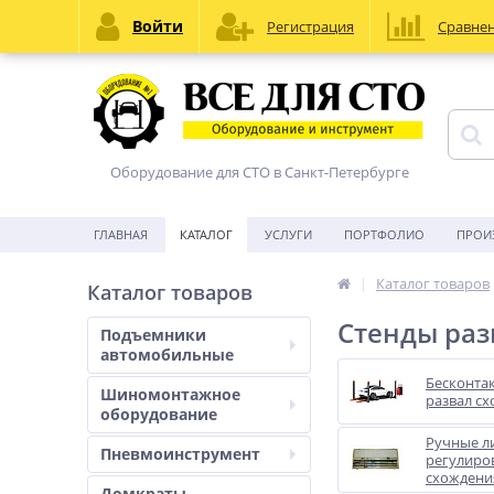
Войти
Регистрация
Сравне
Оборудование для СТО в Санкт-Петербурге
ГЛАВНАЯ
КАТАЛОГ
УСЛУГИ
ПОРТФОЛИО
ПРОИ
Каталог товаров
Каталог товаров
Стенды раз
Подъемники
автомобильные
Бесконта
Шиномонтажное
развал с
оборудование
Ручные л
Пневмоинструмент
регулиро
схождени
Домкраты