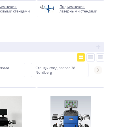
емники с
Подъемники с
овыми стендами
лазерными стендами
звала
Стенды сход-развал 3d
Стенды сход-ра
Nordberg
ТехноВектор