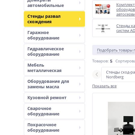
Комплек
автомобильные
оборудов
автосерв
Стенды развал
схождения
Стенды к
систем A
Гаражное
оборудование
Гидравлическое
Подобрать товары 
оборудование
Товаров:
5
Сортирова
Мебель
металлическая
е
с ИК-связью
Стенды сход-ра
Nordberg
Оборудование для
Показать все
замены масла
Кузовной ремонт
Сварочное
оборудование
Покрасочное
оборудование