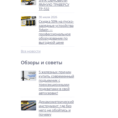
SIVIK ОБНОВИЛИ
ЯМНУЮ ТРАВЕРСУ
ТР-532
30 июля 2026
Скидка 50% на пуско-
зарядные устройства
Telwin —
профессиональное
оборудование по
выгодной цене
Все новости
Обзоры и советы
5 железных причин
купить современный
подъемник с
трехсекционными
подхватами в свой
автосервис!
Динамометрический
инструмент: где без
него не обойтись и
почему