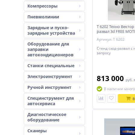
Компрессоры
Пневмолинии
T 6202 Техно Вектор 
Зарядные и пуско-
развал 3d FREE MOT
зарядные устройства
Артикул: T 6202
Оборудование для
Стенд сход-развал с
заправки
запросу
автокондиционеров
Станки специальные
813 000
Электроинструмент
руб.
Ручной инструмент
В наличии много
Специнструмент для
В
автосервиса
Диагностическое
оборудование
Сканеры