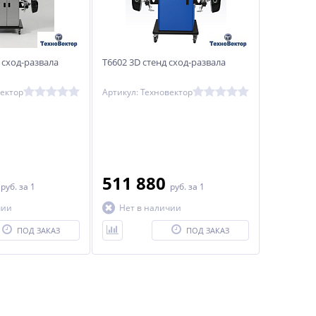
д сход-развала
T6602 3D стенд сход-развала
вектор
Артикул: Техновектор
0
511 880
руб.
за 1
руб.
за 1
чии
Нет в наличии
ПОД ЗАКАЗ
ПОД ЗАКАЗ