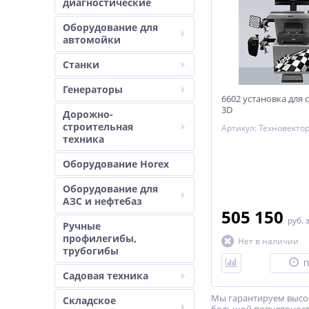
диагностические
Оборудование для
автомойки
Станки
Генераторы
6602 установка для 
3D
Дорожно-
строительная
Артикул: Техновекто
техника
Оборудование Horex
Оборудование для
АЗС и нефтебаз
505 150
руб.
Ручные
профилегибы,
Нет в наличии
трубогибы
П
Садовая техника
Мы гарантируем высок
Складское