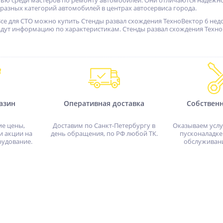
ю среди мастеров по ремонту автомобилей. Они отличаются надежно
 разных категорий автомобилей в центрах автосервиса города.
се для СТО можно купить Стенды развал схождения ТехноВектор 6 недо
адут информацию по характеристикам. Стенды развал схождения ТехноВ
азин
Оперативная доставка
Собствен
ие цены,
Доставим по Санкт-Петербургу в
Оказываем услу
и акции на
день обращения, по РФ любой ТК.
пусконаладке
рудование.
обслуживан