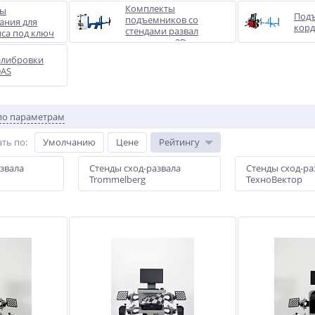
Комплекты
ты
Подъ
подъемников со
ания для
корд
стендами развал
иса под ключ
схождения 3D
алибровки
DAS
по параметрам
ть по
:
Умолчанию
Цене
Рейтингу
звала
Стенды сход-развала
Стенды сход-ра
Trommelberg
ТехноВектор