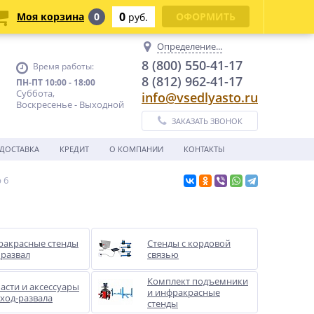
0
Моя корзина
0
ОФОРМИТЬ
руб.
Определение...
8 (800) 550-41-17
Время работы:
8 (812) 962-41-17
ПН-ПТ 10:00 - 18:00
Суббота,
info@vsedlyasto.ru
Воскресенье - Выходной
ЗАКАЗАТЬ ЗВОНОК
ДОСТАВКА
КРЕДИТ
О КОМПАНИИ
КОНТАКТЫ
 6
акрасные стенды
Стенды с кордовой
 развал
связью
Комплект подъемники
асти и аксессуары
и инфракрасные
сход-развала
стенды