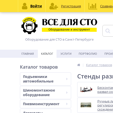
Войти
Регистрация
Сравне
Оборудование для СТО в Санкт-Петербурге
ГЛАВНАЯ
КАТАЛОГ
УСЛУГИ
ПОРТФОЛИО
ПРОИ
Каталог товаров
Каталог товаров
Стенды раз
Подъемники
автомобильные
Бесконта
Шиномонтажное
развал с
оборудование
Ручные л
Пневмоинструмент
регулиро
схождени
Домкраты