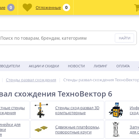
0
0
ние
Отложенные
ЗВОДИТЕЛИ
АКЦИИ И СКИДКИ
НОВОСТИ
ЛИЗИНГ
ОПЛАТА
Стенды развал схождения
Стенды развал-схождения ТехноВектор
вал схождения ТехноВектор 6
ктные стенды
Стенды сход-развал 3D
Инфр
хождения
компьютерные
сход
инейки для
Сдвижные платформы,
Запч
вки
поворотные круги
для 
я