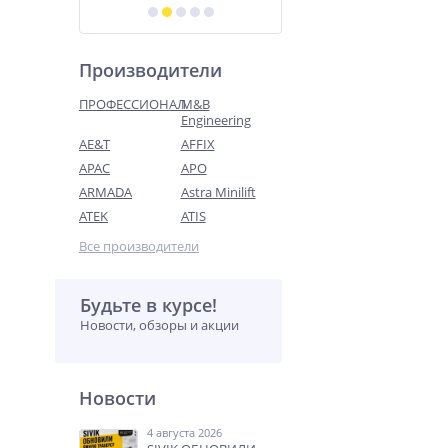
Производители
ПРОФЕССИОНАЛ
M&B
Engineering
AE&T
AFFIX
APAC
APO
ARMADA
Astra Minilift
ATEK
ATIS
Все производители
Будьте в курсе!
Новости, обзоры и акции
Новости
4 августа 2026