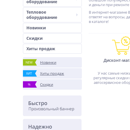
большой популярность
оборудование
и деньги при ремонте
Тепловое
В интернет-магазине В
ответят на вопросы, д
оборудование
в каталоге!
Новинки
Скидки
Хиты продаж
Дисконт-маг
Новинки
NEW
У нас самые низк
Хиты продаж
ХИТ
регулярные скидки 
автосервисное обо
Скидки
%