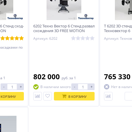
6 Стенд сход-
6202 Техно Вектор 6 Стенд развал
T 6202 3D стен
ION
схождения 3D FREE MOTION
Техновектор 6
Артикул: 6202
Артикул: Техно
 насадками по
802 000
765 33
за 1
руб.
за 1
-
+
-
+
В наличии много
Нет в нали
 КОРЗИНУ
В КОРЗИНУ