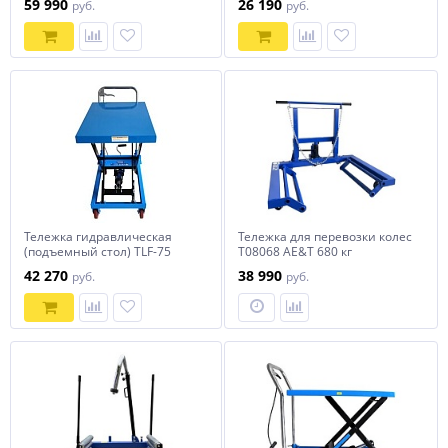
59 990
26 190
руб.
руб.
Тележка гидравлическая
Тележка для перевозки колес
(подъемный стол) TLF-75
Т08068 AE&T 680 кг
AE&T 750кг
42 270
38 990
руб.
руб.