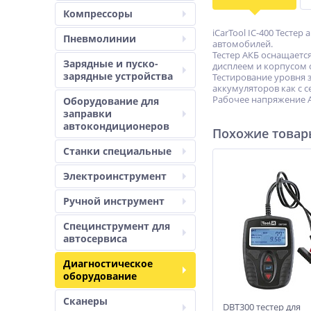
Компрессоры
iCarTool IC-400 Тесте
Пневмолинии
автомобилей.
Тестер АКБ оснащает
Зарядные и пуско-
дисплеем и корпусом 
зарядные устройства
Тестирование уровня 
аккумуляторов как с се
Рабочее напряжение АК
Оборудование для
заправки
автокондиционеров
Похожие това
Станки специальные
Электроинструмент
Ручной инструмент
Специнструмент для
автосервиса
Диагностическое
оборудование
Сканеры
DBT300 тестер для