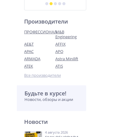
Производители
ПРОФЕССИОНАЛ
M&B
Engineering
AE&T
AFFIX
APAC
APO
ARMADA
Astra Minilift
ATEK
ATIS
Все производители
Будьте в курсе!
Новости, обзоры и акции
Новости
4 августа 2026