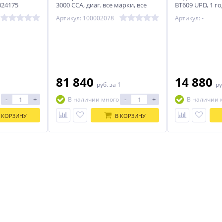
024175
3000 CCA, диаг. все марки, все
BT609 UPD, 1 го
сервисные функции
Артикул: 100002078
Артикул: -
81 840
14 880
руб.
за 1
ру
-
+
-
+
В наличии много
В наличии 
 КОРЗИНУ
В КОРЗИНУ