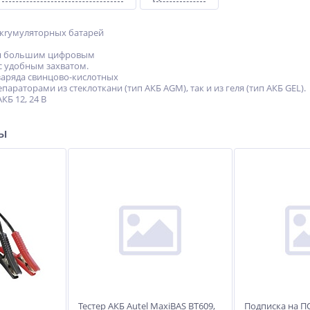
р акrумуляторных батарей
ся большим цифровым
с удобным захватом.
заряда свинцово-кислотных
параторами из стеклоткани (тип АКБ AGM), так и из геля (тип АКБ GEL).
Б 12, 24 В
ры
Тестер АКБ Autel MaxiBAS BT609,
Подписка на ПО