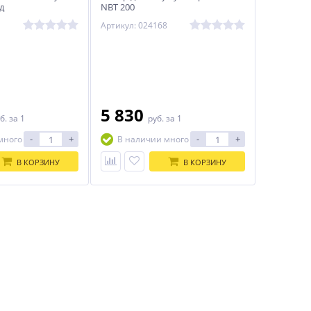
д
NBT 200
Артикул: 024168
5 830
б.
за 1
руб.
за 1
-
+
-
+
много
В наличии много
В КОРЗИНУ
В КОРЗИНУ