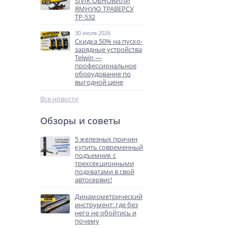
SIVIK ОБНОВИЛИ
ЯМНУЮ ТРАВЕРСУ
ТР-532
30 июля 2026
Скидка 50% на пуско-
зарядные устройства
Telwin —
профессиональное
оборудование по
выгодной цене
Все новости
Обзоры и советы
5 железных причин
купить современный
подъемник с
трехсекционными
подхватами в свой
автосервис!
Динамометрический
инструмент: где без
него не обойтись и
почему