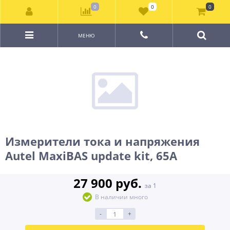
0
0
0
МЕНЮ
Измерители тока и напряжения
Autel MaxiBAS update kit, 65A
27 900 руб.
за 1
В наличии много
-
+