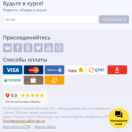
Будьте в курсе!
Новости, обзоры и акции
ПОДПИСАТЬСЯ
Присоединяйтесь
Способы оплаты
© Интернет магазин Все Для Сто - оборудование для автосервиса и
гаража 2026 все права защищены
Адрес: Россия, Санкт-Петербург, пр. Александровской фермы д.29 литер ВГ
Напишите
Продвижение сайта seo-sv
нам!
Контакты в СПб
Карта сайта