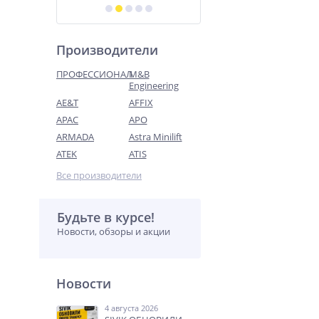
Производители
ПРОФЕССИОНАЛ
M&B
Engineering
AE&T
AFFIX
APAC
APO
ARMADA
Astra Minilift
ATEK
ATIS
Все производители
Будьте в курсе!
Новости, обзоры и акции
Новости
4 августа 2026