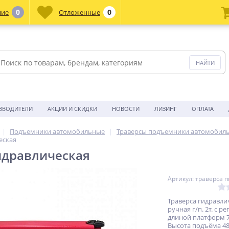
0
0
ние
Отложенные
ЗВОДИТЕЛИ
АКЦИИ И СКИДКИ
НОВОСТИ
ЛИЗИНГ
ОПЛАТА
Подъемники автомобильные
Траверсы подъемники автомобил
еская
идравлическая
Артикул: траверса 
Траверса гидравли
ручная г/п. 2т. с 
длиной платформ 7
Высота подъёма 48