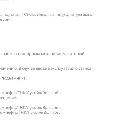
та подъёма 485 мм. Идеально подходит для ямы,
ргизия.
й снабжен стопорным механизмом, который
начению. В случае ввода в эксплуатацию станка
у подъемника.
промнефть/ТНК/Лукойл/Волгаойл.
омещении:
промнефть/ТНК/Лукойл/Волгаойл.
зпромнефть/ТНК/Лукойл/Волгаойл.