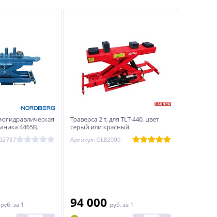
могидравлическая
Траверса 2 т, для TLT-440, цвет
емника 4465B,
серый или красный
RG N433BA
002787
Артикул: GL82090
0
94 000
руб.
за 1
руб.
за 1