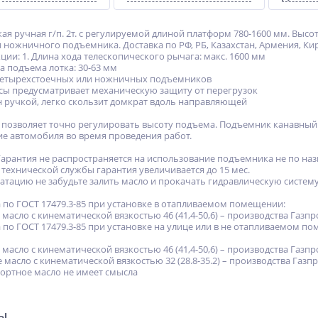
ая ручная г/п. 2т. с регулируемой длиной платформ 780-1600 мм. Высо
 ножничного подъемника. Доставка по РФ, РБ, Казахстан, Армения, Ки
ии: 1. Длина хода телескопического рычага: макс. 1600 мм
а подъема лотка: 30-63 мм
 четырехстоечных или ножничных подъемников
рсы предусматривает механическую защиту от перегрузок
н ручкой, легко скользит домкрат вдоль направляющей
 позволяет точно регулировать высоту подъема. Подъемник канавны
е автомобиля во время проведения работ.
Гарантия не распространяется на использование подъемника не по наз
технической службы гарантия увеличивается до 15 мес.
уатацию не забудьте залить масло и прокачать гидравлическую систем
по ГОСТ 17479.3-85 при установке в отапливаемом помещении:
 масло с кинематической вязкостью 46 (41,4-50,6) – производства Газ
по ГОСТ 17479.3-85 при установке на улице или в не отапливаемом п
 масло с кинематической вязкостью 46 (41,4-50,6) – производства Газ
 масло с кинематической вязкостью 32 (28.8-35.2) – производства Га
ортное масло не имеет смысла
ры