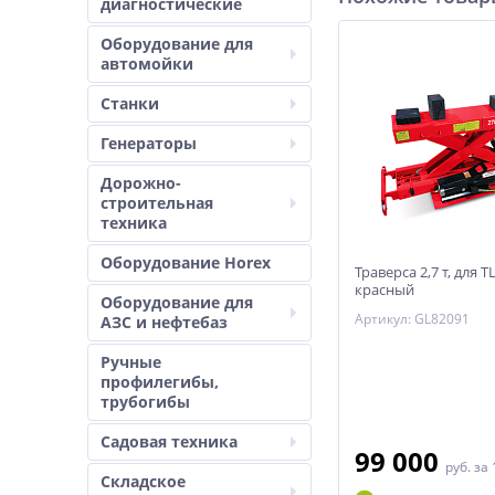
диагностические
Оборудование для
автомойки
Станки
Генераторы
Дорожно-
строительная
техника
Оборудование Horex
Траверса 2,7 т, для T
красный
Оборудование для
Артикул: GL82091
АЗС и нефтебаз
Ручные
профилегибы,
трубогибы
Садовая техника
99 000
руб.
за 
Складское