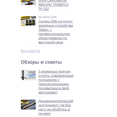
SIVIK ОБНОВИЛИ
ЯМНУЮ ТРАВЕРСУ
ТР-532
30 июля 2026
Скидка 50% на пуско-
зарядные устройства
Telwin —
профессиональное
оборудование по
выгодной цене
Все новости
Обзоры и советы
5 железных причин
купить современный
подъемник с
трехсекционными
подхватами в свой
автосервис!
Динамометрический
инструмент: где без
него не обойтись и
почему