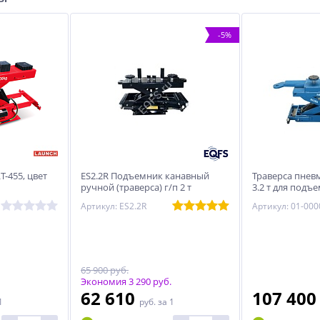
-5%
LT-455, цвет
ES2.2R Подъемник канавный
Траверса пнев
ручной (траверса) г/п 2 т
3.2 т для подъ
синяя NORDBE
Артикул: ES2.2R
Артикул: 01-00
65 900 руб.
Экономия 3 290 руб.
62 610
107 40
1
руб.
за 1