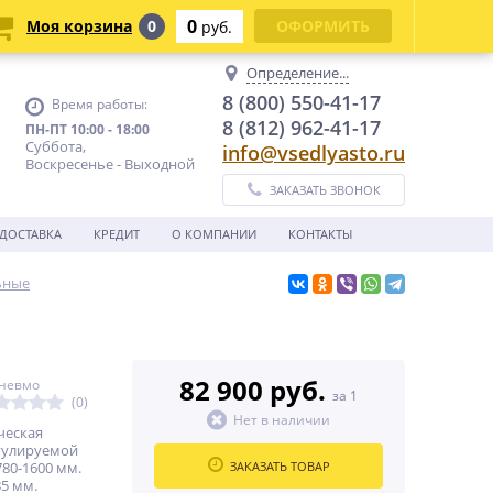
0
Моя корзина
0
ОФОРМИТЬ
руб.
Определение...
8 (800) 550-41-17
Время работы:
8 (812) 962-41-17
ПН-ПТ 10:00 - 18:00
Суббота,
info@vsedlyasto.ru
Воскресенье - Выходной
ЗАКАЗАТЬ ЗВОНОК
ДОСТАВКА
КРЕДИТ
О КОМПАНИИ
КОНТАКТЫ
ьные
82 900 руб.
пневмо
за 1
(0)
Нет в наличии
ческая
регулируемой
80-1600 мм.
ЗАКАЗАТЬ ТОВАР
5 мм.