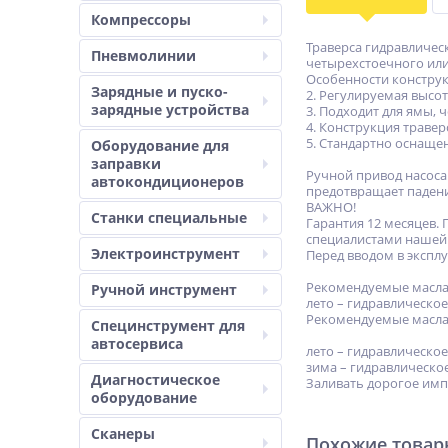
Компрессоры
Траверса гидравлическ
Пневмолинии
четырехстоечного или
Особенности конструкц
Зарядные и пуско-
2. Регулируемая высот
зарядные устройства
3. Подходит для ямы,
4. Конструкция траве
5. Стандартно оснаще
Оборудование для
заправки
Ручной привод насоса
автокондиционеров
предотвращает падени
ВАЖНО!
Станки специальные
Гарантия 12 месяцев. 
специалистами нашей 
Электроинструмент
Перед вводом в экспл
Рекомендуемые масла 
Ручной инструмент
лето – гидравлическое
Рекомендуемые масла 
Специнструмент для
автосервиса
лето – гидравлическое
зима – гидравлическое
Диагностическое
Заливать дорогое имп
оборудование
Сканеры
Похожие това