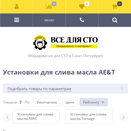
0
0
0
МЕНЮ
Оборудование для СТО в Санкт-Петербурге
Установки для слива масла AE&T
Подобрать товары по параметрам
7
Товаров:
По
:
Умолчанию
Цене
Рейтингу
Установки для слива
Установки для слива
Уста
масла APAC
масла Forsage
масл