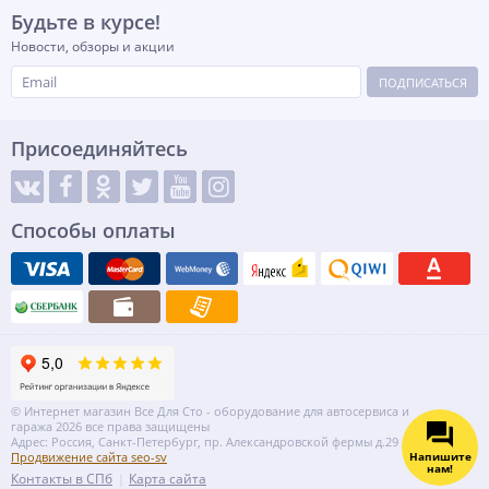
Будьте в курсе!
Новости, обзоры и акции
ПОДПИСАТЬСЯ
Присоединяйтесь
Способы оплаты
© Интернет магазин Все Для Сто - оборудование для автосервиса и
гаража 2026 все права защищены
Адрес: Россия, Санкт-Петербург, пр. Александровской фермы д.29 литер ВГ
Напишите
Продвижение сайта seo-sv
нам!
Контакты в СПб
Карта сайта