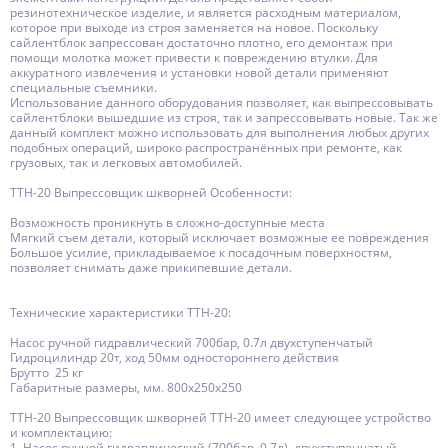
резинотехническое изделие, и является расходным материалом,
которое при выходе из строя заменяется на новое. Поскольку
сайлентблок запрессован достаточно плотно, его демонтаж при
помощи молотка может привести к повреждению втулки. Для
аккуратного извлечения и установки новой детали применяют
специальные съемники.
Использование данного оборудования позволяет, как выпрессовывать
сайлентблоки вышедшие из строя, так и запрессовывать новые. Так же
данный комплект можно использовать для выполнения любых других
подобных операций, широко распространённых при ремонте, как
грузовых, так и легковых автомобилей.
ТТН-20 Выпрессовщик шкворней Особенности:
Возможность проникнуть в сложно-доступные места
Мягкий съем детали, который исключает возможные ее повреждения
Большое усилие, прикладываемое к посадочным поверхностям,
позволяет снимать даже прикипевшие детали.
Технические характеристики ТТН-20:
Насос ручной гидравлический 700бар, 0.7л двухступенчатый
Гидроцилиндр 20т, ход 50мм одностороннего действия
Брутто 25 кг
Габаритные размеры, мм. 800х250х250
ТТН-20 Выпрессовщик шкворней ТТН-20 имеет следующее устройство
и комплектацию:
1. Насос ручной гидравлический (700бар, 0.7л), двухступенчатый.