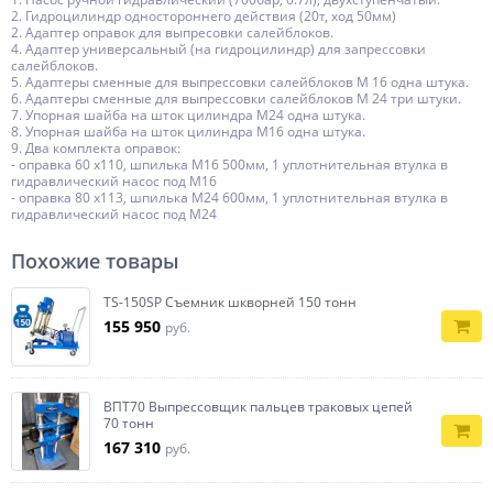
2. Гидроцилиндр одностороннего действия (20т, ход 50мм)
2. Адаптер оправок для выпресовки салейблоков.
4. Адаптер универсальный (на гидроцилиндр) для запрессовки
салейблоков.
5. Адаптеры сменные для выпрессовки салейблоков М 16 одна штука.
6. Адаптеры сменные для выпрессовки салейблоков М 24 три штуки.
7. Упорная шайба на шток цилиндра М24 одна штука.
8. Упорная шайба на шток цилиндра М16 одна штука.
9. Два комплекта оправок:
- оправка 60 х110, шпилька М16 500мм, 1 уплотнительная втулка в
гидравлический насос под М16
- оправка 80 х113, шпилька М24 600мм, 1 уплотнительная втулка в
гидравлический насос под М24
Похожие товары
TS-150SP Съемник шкворней 150 тонн
155 950
руб.
ВПТ70 Выпрессовщик пальцев траковых цепей
70 тонн
167 310
руб.